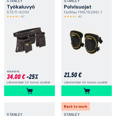
STANLEY
STANLEY
Työkaluvyö
Polvisuojat
STST1-80113
FatMax FMST82961-1
4,7
4,3
45,40 €
21,50 €
34,00 €
-25%
Lähetetään 24 tunnin sisällä!
Lähetetään 24 tunnin sisällä!
Back to work
STANLEY
STANLEY