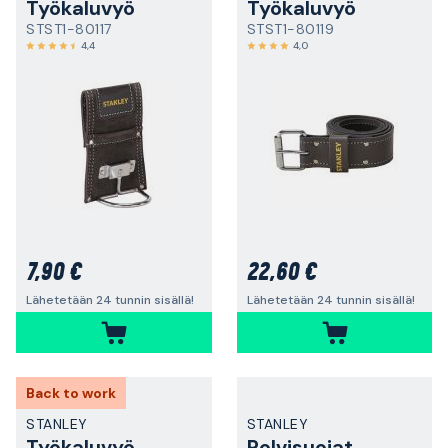
Työkaluvyö
Työkaluvyö
STST1-80117
STST1-80119
4,4
4,0
7,90 €
22,60 €
Lähetetään 24 tunnin sisällä!
Lähetetään 24 tunnin sisällä!
Back to work
STANLEY
STANLEY
Työkaluvyö
Polvisuojat