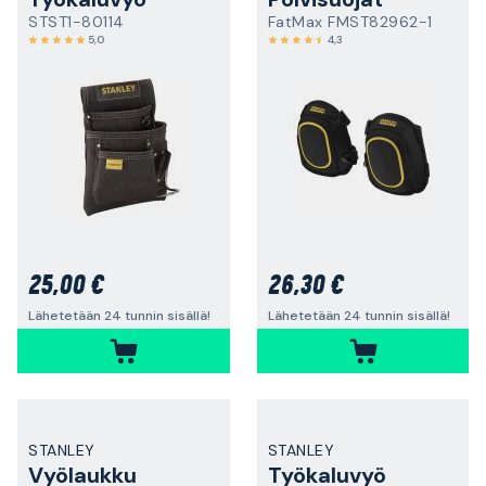
STST1-80114
FatMax FMST82962-1
5,0
4,3
25,00 €
26,30 €
Lähetetään 24 tunnin sisällä!
Lähetetään 24 tunnin sisällä!
STANLEY
STANLEY
Vyölaukku
Työkaluvyö