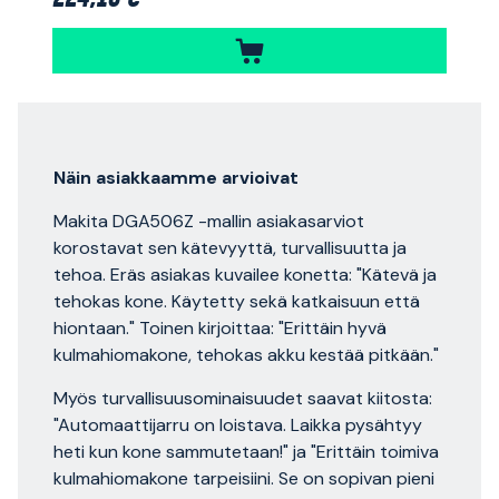
Näin asiakkaamme arvioivat
Makita DGA506Z -mallin asiakasarviot
korostavat sen kätevyyttä, turvallisuutta ja
tehoa. Eräs asiakas kuvailee konetta: "Kätevä ja
tehokas kone. Käytetty sekä katkaisuun että
hiontaan." Toinen kirjoittaa: "Erittäin hyvä
kulmahiomakone, tehokas akku kestää pitkään."
Myös turvallisuusominaisuudet saavat kiitosta:
"Automaattijarru on loistava. Laikka pysähtyy
heti kun kone sammutetaan!" ja "Erittäin toimiva
kulmahiomakone tarpeisiini. Se on sopivan pieni