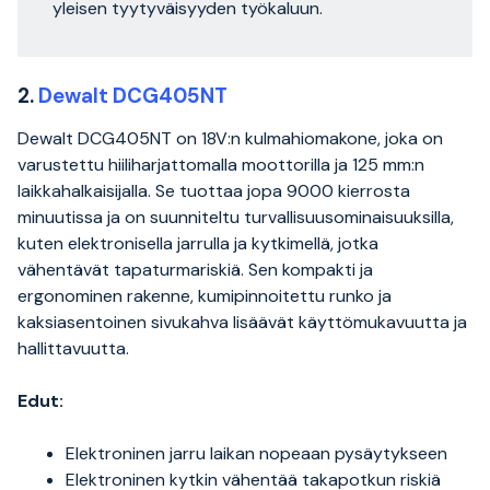
yleisen tyytyväisyyden työkaluun.
2.
Dewalt DCG405NT
Dewalt DCG405NT on 18V:n kulmahiomakone, joka on
varustettu hiiliharjattomalla moottorilla ja 125 mm:n
laikkahalkaisijalla. Se tuottaa jopa 9000 kierrosta
minuutissa ja on suunniteltu turvallisuusominaisuuksilla,
kuten elektronisella jarrulla ja kytkimellä, jotka
vähentävät tapaturmariskiä. Sen kompakti ja
ergonominen rakenne, kumipinnoitettu runko ja
kaksiasentoinen sivukahva lisäävät käyttömukavuutta ja
hallittavuutta.
Edut:
Elektroninen jarru laikan nopeaan pysäytykseen
Elektroninen kytkin vähentää takapotkun riskiä