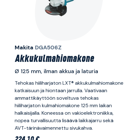
Makita
DGA506Z
Akkukulmahiomakone
Ø 125 mm, ilman akkua ja laturia
Tehokas hiiliharjaton LXT® akkukulmahiomakone
katkaisuun ja hiontaan jarrulla. Vaativaan
ammattikäyttöön soveltuva tehokas
hiiliharjaton kulmahiomakone 125 mm laikan
halkaisijalla. Koneessa on vakioelektroniikka,
nopea turvallisuutta lisäävä laikkajarru sekä
AVT-tärinävaimennettu sivukahva.
224,10 €