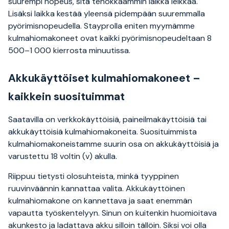
suurempi nopeus, sitä tehokkaammin laikka leikkaa.
Lisäksi laikka kestää yleensä pidempään suuremmalla
pyörimisnopeudella. Stayprolla eniten myymämme
kulmahiomakoneet ovat kaikki pyörimisnopeudeltaan 8
500–1 000 kierrosta minuutissa.
Akkukäyttöiset kulmahiomakoneet –
kaikkein suosituimmat
Saatavilla on verkkokäyttöisiä, paineilmakäyttöisiä tai
akkukäyttöisiä kulmahiomakoneita. Suosituimmista
kulmahiomakoneistamme suurin osa on akkukäyttöisiä ja
varustettu 18 voltin (v) akulla.
Riippuu tietysti olosuhteista, minkä tyyppinen
ruuvinväännin kannattaa valita. Akkukäyttöinen
kulmahiomakone on kannettava ja saat enemmän
vapautta työskentelyyn. Sinun on kuitenkin huomioitava
akunkesto ja ladattava akku silloin tällöin. Siksi voi olla