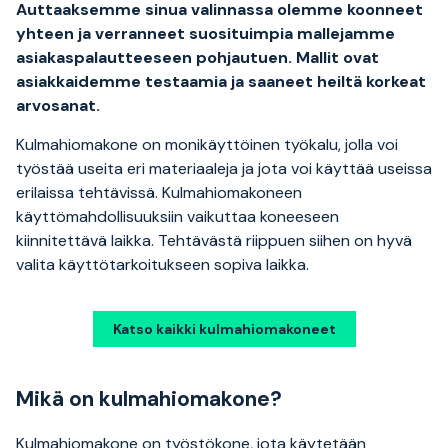
Auttaaksemme sinua valinnassa olemme koonneet
yhteen ja verranneet suosituimpia mallejamme
asiakaspalautteeseen pohjautuen. Mallit ovat
asiakkaidemme testaamia ja saaneet heiltä korkeat
arvosanat.
Kulmahiomakone on monikäyttöinen työkalu, jolla voi
työstää useita eri materiaaleja ja jota voi käyttää useissa
erilaissa tehtävissä. Kulmahiomakoneen
käyttömahdollisuuksiin vaikuttaa koneeseen
kiinnitettävä laikka. Tehtävästä riippuen siihen on hyvä
valita käyttötarkoitukseen sopiva laikka.
Katso kaikki kulmahiomakoneet
Mikä on kulmahiomakone?
Kulmahiomakone on työstökone, jota käytetään