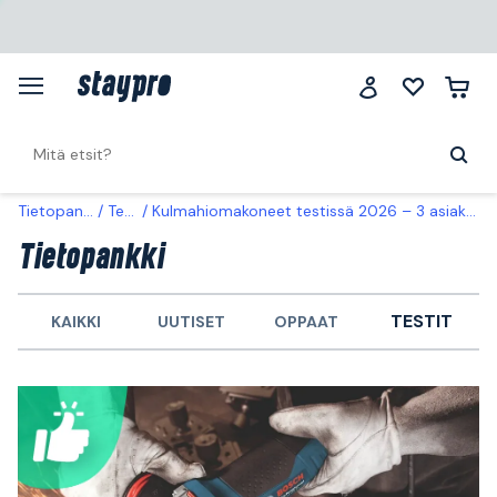
Tietopankki
Testit
Kulmahiomakoneet testissä 2026 – 3 asiakassuosikkia vertailussa
Tietopankki
TESTIT
KAIKKI
UUTISET
OPPAAT