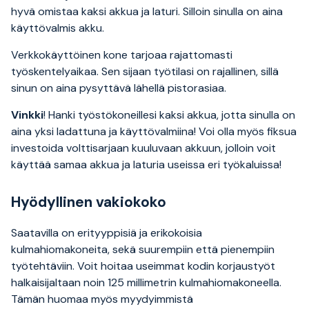
hyvä omistaa kaksi akkua ja laturi. Silloin sinulla on aina
käyttövalmis akku.
Verkkokäyttöinen kone tarjoaa rajattomasti
työskentelyaikaa. Sen sijaan työtilasi on rajallinen, sillä
sinun on aina pysyttävä lähellä pistorasiaa.
Vinkki
! Hanki työstökoneillesi kaksi akkua, jotta sinulla on
aina yksi ladattuna ja käyttövalmiina! Voi olla myös fiksua
investoida volttisarjaan kuuluvaan akkuun, jolloin voit
käyttää samaa akkua ja laturia useissa eri työkaluissa!
Hyödyllinen vakiokoko
Saatavilla on erityyppisiä ja erikokoisia
kulmahiomakoneita, sekä suurempiin että pienempiin
työtehtäviin. Voit hoitaa useimmat kodin korjaustyöt
halkaisijaltaan noin 125 millimetrin kulmahiomakoneella.
Tämän huomaa myös myydyimmistä