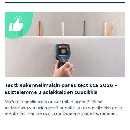
huolehtii kastelusta viikon aikana säännöllisesti
toistuvina ajankohtina.
Testi: Rakenneilmaisin paras testissä 2026 -
Esittelemme 3 asiakkaiden suosikkia
Mikä rakenneilmaisin on vertailun paras? Tässä
artikkelissa vertailemme 3 suosittua rakenneilmaisinta ja
monitoimi-ilmaisinta auttaaksemme sinua löytämään
tarpeisiisi sopivan mallin. Suositukset perustuvat
Rakenneilmaisinta käytetään koolausten ja muiden
asiakasarvosteluihin ja sopivat sinulle, joka haluat porata,
seinien, kattojen ja lattioiden taakse piiloon jäävien