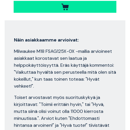
Näin asiakkaamme arvioivat:
Milwaukee M18 FSAG125X-0X -mallia arvioineet
asiakkaat korostavat sen laatua ja
helppokäyttöisyyttä. Eräs käyttäjä kommentoi:
"Vaikuttaa hyvältä sen perusteella mitä olen sitä
kokeillut," kun taas toinen toteaa: "Hyvät
vehkeet!".
Toiset arvostavat myös suorituskykyä ja
kirjoittavat: "Toimii erittäin hyvin," tai "Hyvä,
mutta siinä olisi voinut olla 11000 kierrosta
minuutissa.". Arviot kuten "Ehdottomasti
hintansa arvoinen!" ja "Hyvä tuote!" tiivistävät