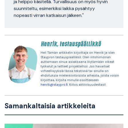
ja helppo käsitellä. Turvallisuus on myös hyvin
suunniteltu, esimerkiksi laikka pysähtyy
nopeasti virran katkaisun jälkeen."
Henrik, testauspäällikkö
Hei! Tämän artikkelin kirjoittaja on Henrik ja olen
Staypron testauspäällikkö. Olen intohimoinen
auttamaan sinua asiakkaana löytämään oikeat
työkalut ja laitteet projekteihisi. Jos havaitset
virheellisyyksiä tässä tekstissä tai sinulla on
ehdotuksia mielenkiintoisista aiheista, joista voisin
kirjoittaa, kirjoita minulle osoitteeseen
henrik@staypro.fi
. Kiitos aktiivisuudestasi!
Samankaltaisia artikkeleita