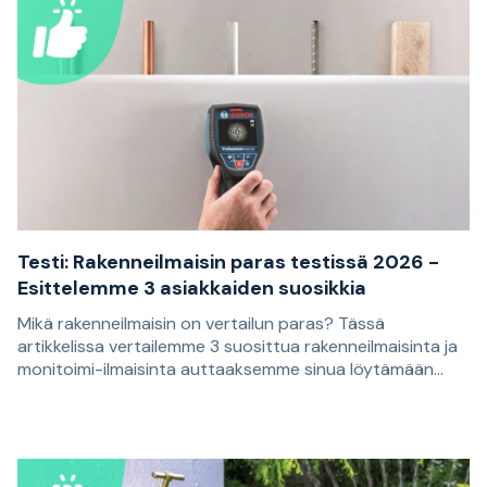
Testi: Rakenneilmaisin paras testissä 2026 -
Esittelemme 3 asiakkaiden suosikkia
Mikä rakenneilmaisin on vertailun paras? Tässä
artikkelissa vertailemme 3 suosittua rakenneilmaisinta ja
monitoimi-ilmaisinta auttaaksemme sinua löytämään
tarpeisiisi sopivan mallin. Suositukset perustuvat
Rakenneilmaisinta käytetään koolausten ja muiden
asiakasarvosteluihin ja sopivat sinulle, joka haluat porata,
seinien, kattojen ja lattioiden taakse piiloon jäävien
ruuvata tai sahata seinää tietäen paremmin, mitä
materiaalien paikantamiseen. Niitä voivat olla esimerkiksi
pintakerroksen takana on.
puukoolaukset, metalliprofiilit, raudoitukset tai