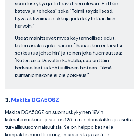
suorituskykyä ja toteavat sen olevan "Erittäin
kätevä ja tehokas" sekä "Toimii täydellisesti,
hyvä aktivoimaan akkuja joita käytetään liian
harvoin."
Useat mainitsevat myös käytännölliset edut,
kuten asiakas joka sanoo: "Ihanaa kun ei tarvitse
sotkeutua johtoihin" ja toinen joka huomauttaa:
"Kuten aina Dewaltin kohdalla, saa erittäin
korkeaa laatua kohtuulliseen hintaan. Tämä
kulmahiomakone ei ole poikkeus."
3.
Makita DGA506Z
Makita DGA506Z on suorituskykyinen 18V:n
kulmahiomakone, jossa on 125 mm:n hiomalaikka ja useita
turvallisuusominaisuuksia. Se on helppo käsitellä
kompaktin moottorirungon ansiosta ja siinä on