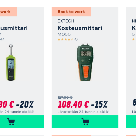
 work
Back to work
EXTECH
N
usmittari
Kosteusmittari
K
M
MO55
5
4,4
4,4
127,60 €
8
30 €
-20%
108,40 €
-15%
Lä
n 24 tunnin sisällä!
Lähetetään 24 tunnin sisällä!