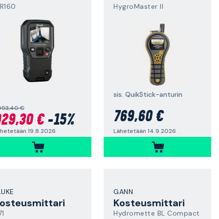
R160
HygroMaster II
sis. QuikStick-anturin
093,40 €
769,60 €
29,30 €
-15%
Lähetetään 14.9.2026
hetetään 19.8.2026
LUKE
GANN
osteusmittari
Kosteusmittari
71
Hydromette BL Compact