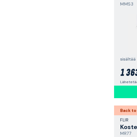
MMS3
1 36
Back to
FLIR
Koste
MR77