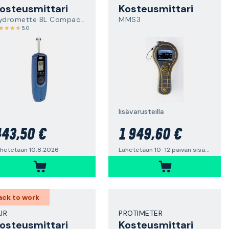
osteusmittari
Kosteusmittari
Hydromette BL Compact B 2
MMS3
5,0
lisävarusteilla
43,50 €
1 949,60 €
hetetään 10.8.2026
Lähetetään 10-12 päivän sisällä
ack to work
LIR
PROTIMETER
osteusmittari
Kosteusmittari