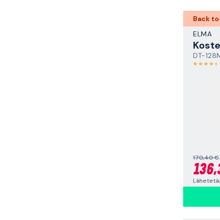
Back to
ELMA
Koste
DT-128
170,40 €
136,
Lähetetää