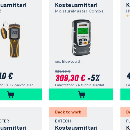
usmittari
Kosteusmittari
K
5
MoistureMaster Compact Plus
sis. Bluetooth
325,60 €
10 €
4
309,30 €
-5%
Lähetetään 10-17 päivän sisällä
Lä
Lähetetään 24 tunnin sisällä!
Back to work
B
ETER
EXTECH
F
usmittari
Kosteusmittari
K