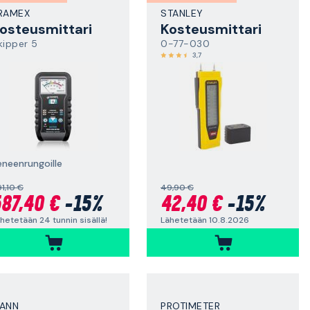
RAMEX
STANLEY
osteusmittari
Kosteusmittari
kipper 5
0-77-030
3,7
eneenrungoille
1,10 €
49,90 €
87,40 €
-15%
42,40 €
-15%
hetetään 24 tunnin sisällä!
Lähetetään 10.8.2026
ANN
PROTIMETER