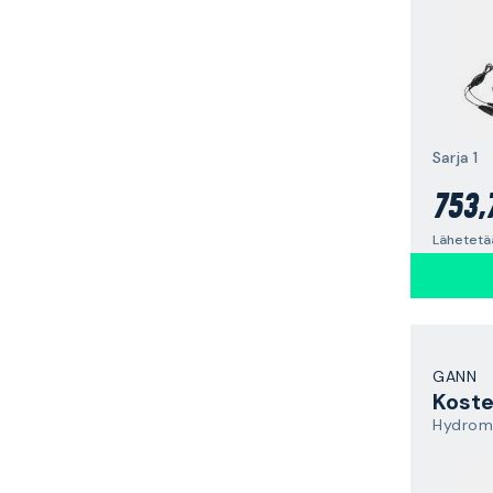
Sarja 1
753,
Lähetetää
GANN
Koste
Hydrome