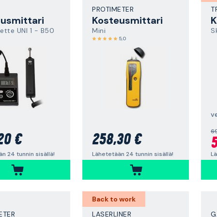
PROTIMETER
T
usmittari
Kosteusmittari
K
tte UNI 1 - B50
Mini
S
5,0
v
69
20 €
258,30 €
5
n 24 tunnin sisällä!
Lähetetään 24 tunnin sisällä!
Lä
Back to work
ETER
LASERLINER
G