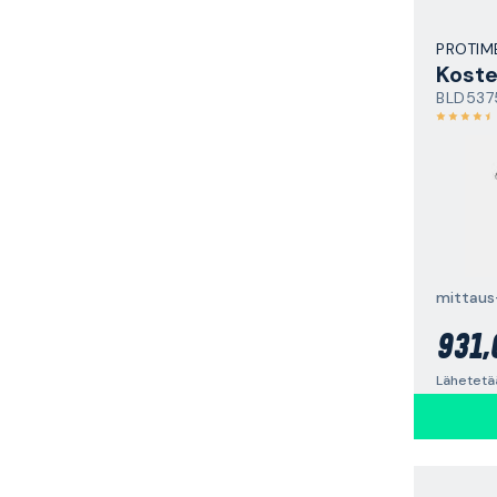
PROTIM
Koste
BLD537
931,
Lähetetää