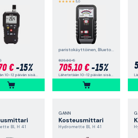
5,0
paristokäyttöinen, Bluetooth®
€
829,60 €
5
70 €
-15%
705,10 €
-15%
Lähetetään 10-12 päivän sisällä
Lähetetään 10-12 päivän sisällä
GANN
G
usmittari
Kosteusmittari
K
tte BL H 41
Hydromette BL H 41
H