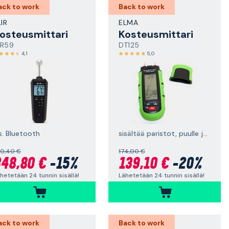
ack to work
Back to work
LIR
ELMA
osteusmittari
Kosteusmittari
R59
DT125
4,1
5,0
s. Bluetooth
sisältää paristot, puulle ja erilaisille rakennusmateriaaleille sekä suhteelliselle ilmankosteudelle
10,40 €
174,00 €
48,80 €
-15%
139,10 €
-20%
hetetään 24 tunnin sisällä!
Lähetetään 24 tunnin sisällä!
ack to work
Back to work