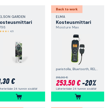
Back to work
ELSON GARDEN
ELMA
osteusmittari
Kosteusmittari
798
Moisture Max
4,5
paristolla, Bluetooth, REL-mittaus
316,90 €
,30 €
253,50 €
-20%
hetetään 24 tunnin sisällä!
Lähetetään 24 tunnin sisällä!