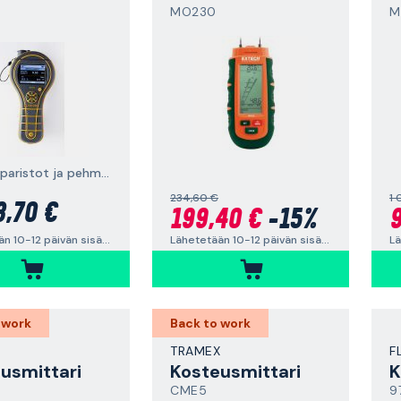
MO230
M
sisältää paristot ja pehmeän laukun
234,60 €
1 
3,70 €
199,40 €
-15%
9
Lähetetään 10-12 päivän sisällä
Lähetetään 10-12 päivän sisällä
Lä
 work
Back to work
TRAMEX
F
usmittari
Kosteusmittari
K
CME5
9