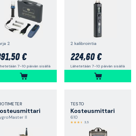
arja 2
2 kalibrointia
91,50 €
224,60 €
hetetään 7-10 päivän sisällä
Lähetetään 7-10 päivän sisällä
ROTIMETER
TESTO
osteusmittari
Kosteusmittari
ygroMaster II
610
3,5