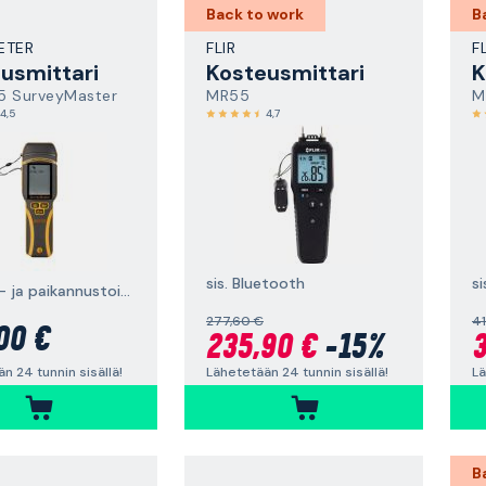
Back to work
B
ETER
FLIR
F
usmittari
Kosteusmittari
K
5 SurveyMaster
MR55
M
4,5
4,7
sis. Bluetooth
si
mittaus- ja paikannustoiminnolla
277,60 €
4
00 €
235,90 €
-15%
3
n 24 tunnin sisällä!
Lähetetään 24 tunnin sisällä!
Lä
B