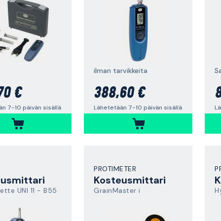
ilman tarvikkeita
S
70 €
388,60 €
8
n 7-10 päivän sisällä
Lähetetään 7-10 päivän sisällä
Lä
PROTIMETER
P
usmittari
Kosteusmittari
K
tte UNI 11 - B55
GrainMaster i
H