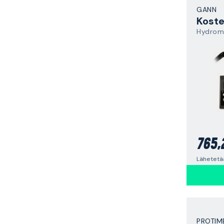
GANN
Koste
Hydrome
765,
Lähetetää
PROTIM