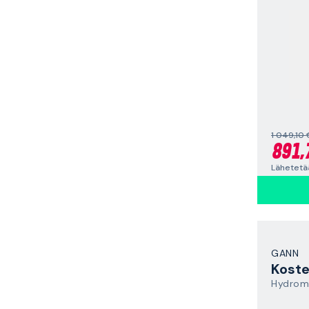
1 049,10 
891,
GANN
Koste
Hydrome