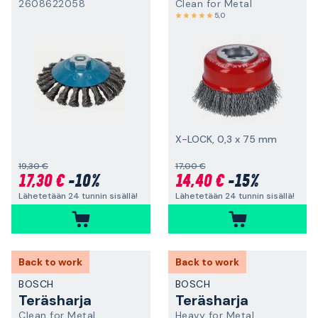
2608622058
Clean for Metal
5,0
X-LOCK, 0,3 x 75 mm
19,30 €
17,00 €
17,30 €
-10%
14,40 €
-15%
Lähetetään 24 tunnin sisällä!
Lähetetään 24 tunnin sisällä!
Back to work
Back to work
BOSCH
BOSCH
Teräsharja
Teräsharja
Clean for Metal
Heavy for Metal