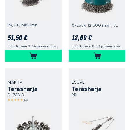
RB, CE, M8-liitin
X-Lock, 12 500 min⁻¹, 75x0,3 mm
51,50 €
12,60 €
Lähetetään 9-14 päivän sisällä
Lähetetään 8-10 päivän sisällä
MAKITA
ESSVE
Teräsharja
Teräsharja
D-73813
RB
5,0