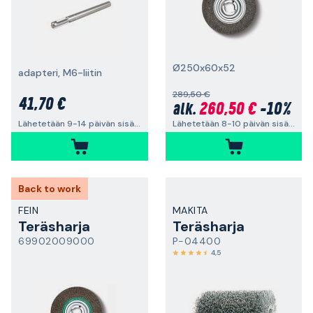
Ø250x60x52
adapteri, M6-liitin
289,50 €
41,70 €
260,50 €
-10%
alk.
Lähetetään 8-10 päivän sisällä
Lähetetään 9-14 päivän sisällä
Back to work
FEIN
MAKITA
Teräsharja
Teräsharja
69902009000
P-04400
4,5