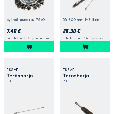
pyöreä, punottu, 75x0,5 mm
RB, 300 mm, M8-liitin
7,40 €
28,30 €
Lähetetään 8-10 päivän sisällä
Lähetetään 9-14 päivän sisällä
ESSVE
ESSVE
Teräsharja
Teräsharja
RB
RBT