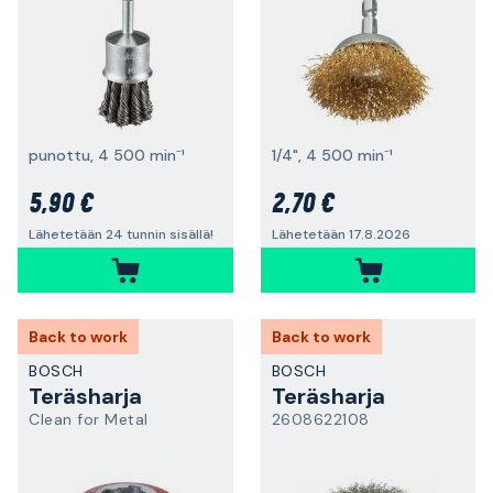
punottu, 4 500 min⁻¹
1/4", 4 500 min⁻¹
5,90 €
2,70 €
Lähetetään 24 tunnin sisällä!
Lähetetään 17.8.2026
Back to work
Back to work
BOSCH
BOSCH
Teräsharja
Teräsharja
Clean for Metal
2608622108