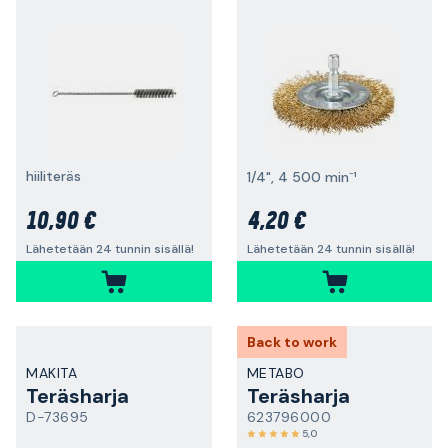
hiiliteräs
1/4", 4 500 min⁻¹
10,90 €
4,20 €
Lähetetään 24 tunnin sisällä!
Lähetetään 24 tunnin sisällä!
Back to work
MAKITA
METABO
Teräsharja
Teräsharja
D-73695
623796000
5,0