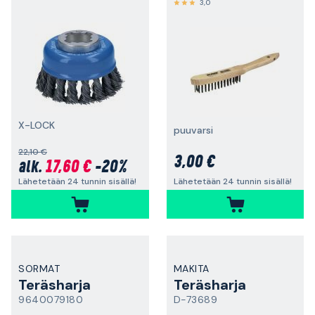
3,0
X-LOCK
puuvarsi
22,10 €
3,00 €
17,60 €
-20%
alk.
Lähetetään 24 tunnin sisällä!
Lähetetään 24 tunnin sisällä!
SORMAT
MAKITA
Teräsharja
Teräsharja
9640079180
D-73689