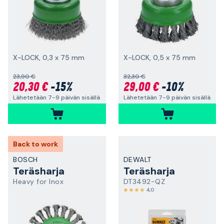
X-LOCK, 0,3 x 75 mm
X-LOCK, 0,5 x 75 mm
23,90 €
32,30 €
20,30 €
-15%
29,00 €
-10%
Lähetetään 7-9 päivän sisällä
Lähetetään 7-9 päivän sisällä
Back to work
BOSCH
DEWALT
Teräsharja
Teräsharja
Heavy for Inox
DT3492-QZ
4,0