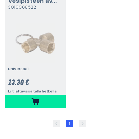
Vesipisteen avain
3010066522
universaali
13,30 €
Ei tilattavissa tällä hetkellä
1