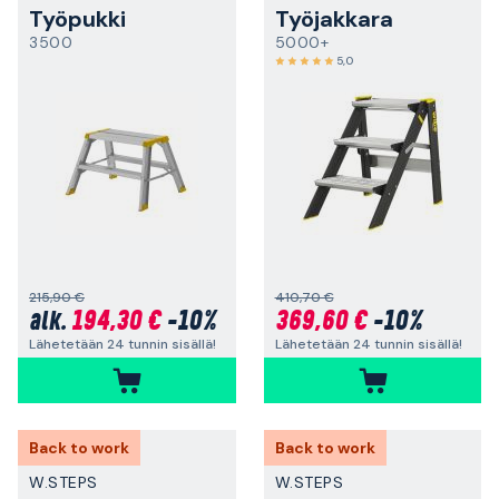
Työpukki
Työjakkara
3500
5000+
5,0
215,90 €
410,70 €
194,30 €
-10%
369,60 €
-10%
alk.
Lähetetään 24 tunnin sisällä!
Lähetetään 24 tunnin sisällä!
Back to work
Back to work
W.STEPS
W.STEPS