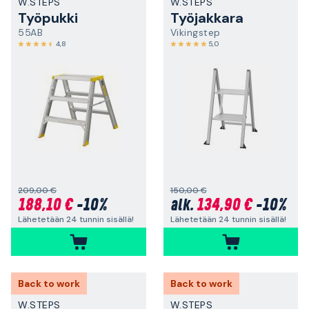
W.STEPS
W.STEPS
Työpukki
Työjakkara
55AB
Vikingstep
4,8
5,0
209,00 €
150,00 €
188,10 €
-10%
134,90 €
-10%
alk.
Lähetetään 24 tunnin sisällä!
Lähetetään 24 tunnin sisällä!
Back to work
Back to work
W.STEPS
W.STEPS