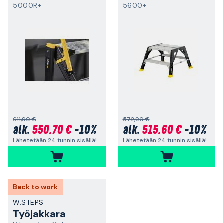
5000R+
5600+
611,90 €
572,90 €
550,70 €
-10%
515,60 €
-10%
alk.
alk.
Lähetetään 24 tunnin sisällä!
Lähetetään 24 tunnin sisällä!
Back to work
W.STEPS
Työjakkara