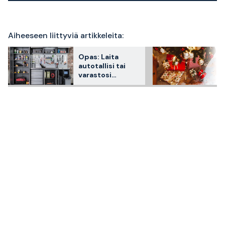
Aiheeseen liittyviä artikkeleita:
Opas: Laita
autotallisi tai
varastosi
kalustus
kuntoon