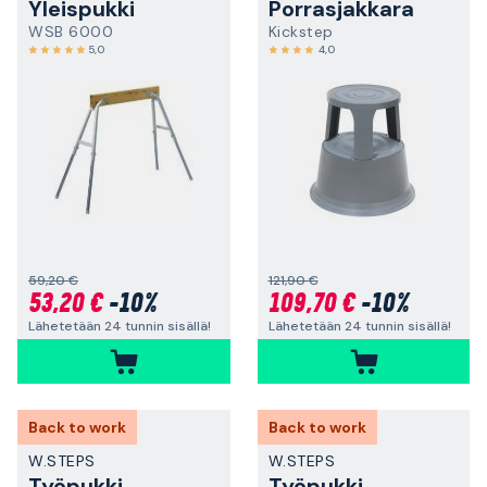
Yleispukki
Porrasjakkara
WSB 6000
Kickstep
5,0
4,0
59,20 €
121,90 €
53,20 €
-10%
109,70 €
-10%
Lähetetään 24 tunnin sisällä!
Lähetetään 24 tunnin sisällä!
Back to work
Back to work
W.STEPS
W.STEPS
Työpukki
Työpukki