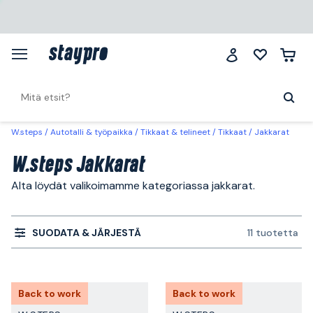
W.steps
Autotalli & työpaikka
Tikkaat & telineet
Tikkaat
Jakkarat
W.steps Jakkarat
Alta löydät valikoimamme kategoriassa jakkarat.
SUODATA & JÄRJESTÄ
11 tuotetta
Back to work
Back to work