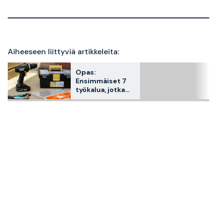
Aiheeseen liittyviä artikkeleita:
Opas:
Ensimmäiset 7
työkalua, jotka
sinun tulisi
ostaa, kun
muutat pois
kotoa