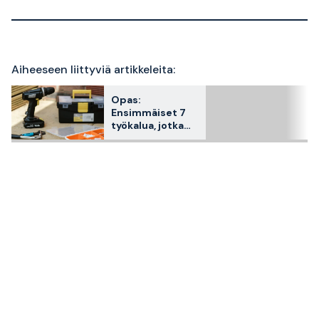
Aiheeseen liittyviä artikkeleita:
Opas:
Ensimmäiset 7
työkalua, jotka
sinun tulisi
ostaa, kun
muutat pois
kotoa