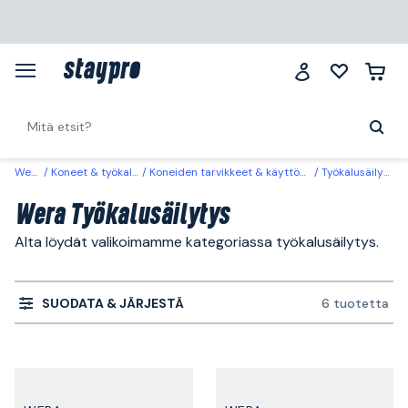
Wera
Koneet & työkalut
Koneiden tarvikkeet & käyttöosat
Työkalusäilytys
Wera Työkalusäilytys
Alta löydät valikoimamme kategoriassa työkalusäilytys.
SUODATA & JÄRJESTÄ
6 tuotetta