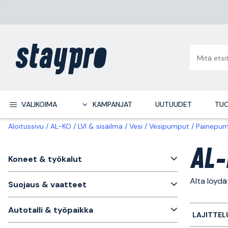
VALIKOIMA
KAMPANJAT
UUTUUDET
TUO
Aloitussivu
AL-KO
LVI & sisäilma
Vesi
Vesipumput
Painepu
AL-
Koneet & työkalut
Alta löyd
Suojaus & vaatteet
Autotalli & työpaikka
LAJITTEL