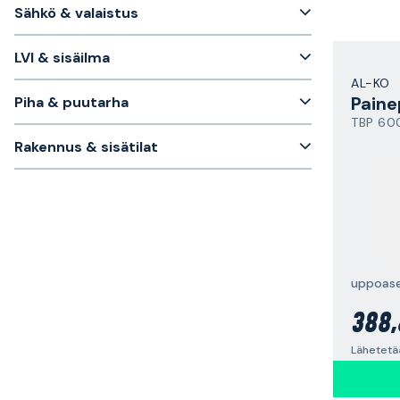
Sähkö & valaistus
LVI & sisäilma
AL-KO
Pain
Piha & puutarha
TBP 60
Rakennus & sisätilat
uppoas
388,
Lähetetää