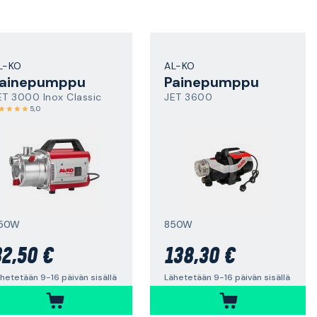
L-KO
AL-KO
ainepumppu
Painepumppu
ET 3000 Inox Classic
JET 3600
5,0
50W
850W
2,50 €
138,30 €
hetetään 9-16 päivän sisällä
Lähetetään 9-16 päivän sisällä