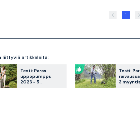
1
liittyviä artikkeleita:
Testi: Paras
Testi: Pa
uppopumppu
raivauss
2026 - 5
3 myyntis
myyntisuosikkia
vertailus
vertailussa