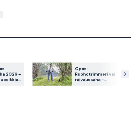
ras
Opas:
aha 2026 –
Ruohotrimmeri vai
uosikkia
raivaussaha -
sa
kumpi sinun tulisi
valita?