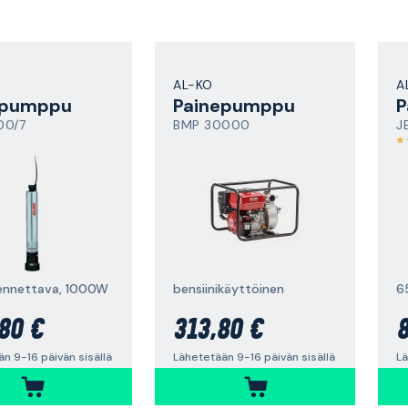
AL-KO
A
epumppu
Painepumppu
P
00/7
BMP 30000
J
ennettava, 1000W
bensiinikäyttöinen
6
80 €
313,80 €
8
n 9-16 päivän sisällä
Lähetetään 9-16 päivän sisällä
Lä