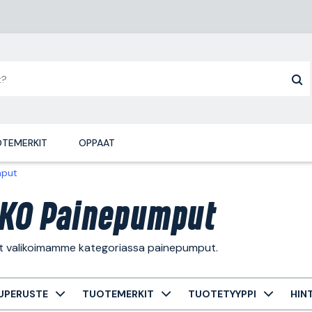
TEMERKIT
OPPAAT
mput
KO Painepumput
ät valikoimamme kategoriassa painepumput.
UPERUSTE
TUOTEMERKIT
TUOTETYYPPI
HIN