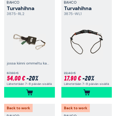
BAHCO
BAHCO
Turvahihna
Turvahihna
3875-RL2
3875-WL1
jossa kiinni ommeltu karabiinihaka, 1 kg
67,60 €
22,40 €
54,00 €
-20%
17,90 €
-20%
Lähetetään 7-8 päivän sisällä
Lähetetään 7-8 päivän sisällä
Back to work
Back to work