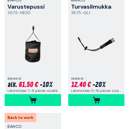
BAHCO
BAHCO
Varustepussi
Turvasilmukka
3875-HB30
3875-QL1
68,40 €
15,50 €
61,50 €
-10%
12,40 €
-20%
alk.
Lähetetään 7-8 päivän sisällä
Lähetetään 11-18 päivän sisällä
Back to work
BAHCO