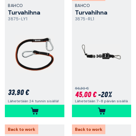
BAHCO
BAHCO
Turvahihna
Turvahihna
3875-LY1
3875-RL1
56,30 €
33,90 €
45,00 €
-20%
Lähetetään 7-8 päivän sisällä
Lähetetään 24 tunnin sisällä!
Back to work
Back to work