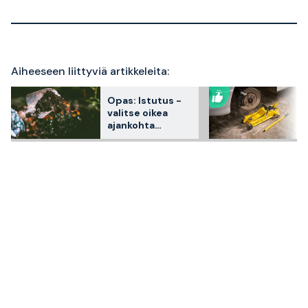
Aiheeseen liittyviä artikkeleita:
Opas: Istutus -
valitse oikea
ajankohta
saadaksesi
parhaat
lopputulokset