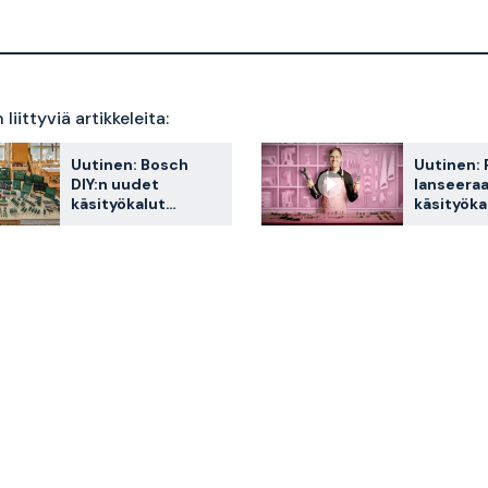
liittyviä artikkeleita:
Uutinen: Bosch
Uutinen: 
DIY:n uudet
lanseera
käsityökalut
käsityöka
keskittyvät
autotallii
ergonomiaan ja
verstaall
laatuun