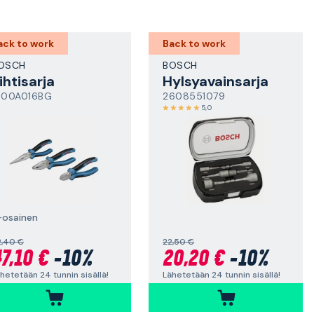
ack to work
Back to work
OSCH
BOSCH
ihtisarja
Hylsyavainsarja
600A016BG
2608551079
5,0
-osainen
2,40 €
22,50 €
7,10 €
-10%
20,20 €
-10%
hetetään 24 tunnin sisällä!
Lähetetään 24 tunnin sisällä!