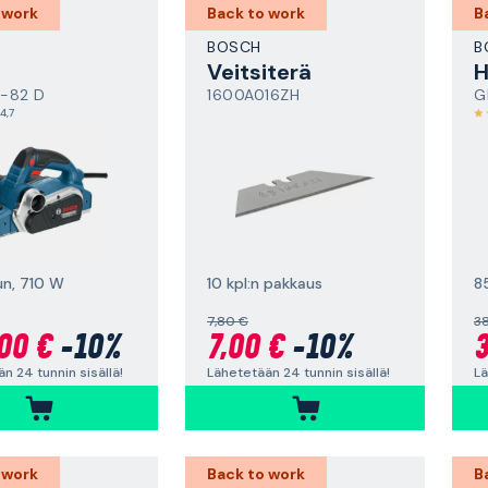
 work
Back to work
B
BOSCH
B
Veitsiterä
H
-82 D
1600A016ZH
G
4,7
kun, 710 W
10 kpl:n pakkaus
8
7,80 €
3
00 €
-10%
7,00 €
-10%
3
n 24 tunnin sisällä!
Lähetetään 24 tunnin sisällä!
Lä
 work
Back to work
B