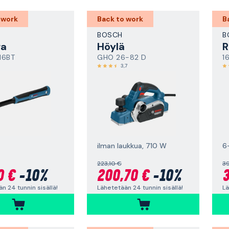
 work
Back to work
B
BOSCH
B
ra
Höylä
R
16BT
GHO 26-82 D
1
3,7
ilman laukkua, 710 W
6
223,10 €
39
0 €
-10%
200,70 €
-10%
3
n 24 tunnin sisällä!
Lähetetään 24 tunnin sisällä!
Lä