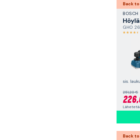
Back to
BOSCH
Höylä
GHO 26
sis. lau
251,20 €
226,
Lähetetää
Back to