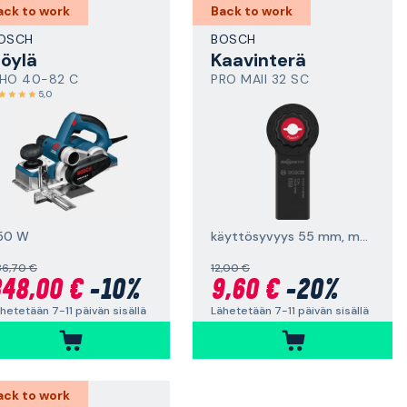
ack to work
Back to work
OSCH
BOSCH
öylä
Kaavinterä
HO 40-82 C
PRO MAII 32 SC
5,0
50 W
käyttösyvyys 55 mm, monitoimityökaluille
86,70 €
12,00 €
48,00 €
-10%
9,60 €
-20%
hetetään 7-11 päivän sisällä
Lähetetään 7-11 päivän sisällä
ack to work