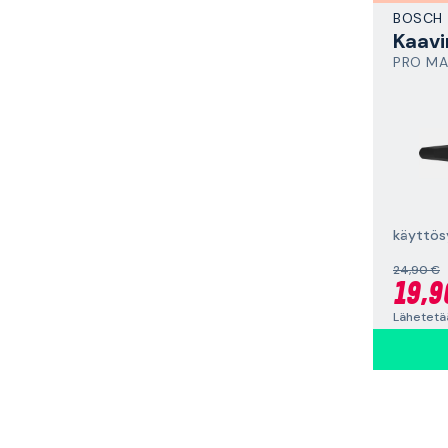
BOSCH
Kaavi
PRO MAI
24,90 €
19,9
Lähetetää