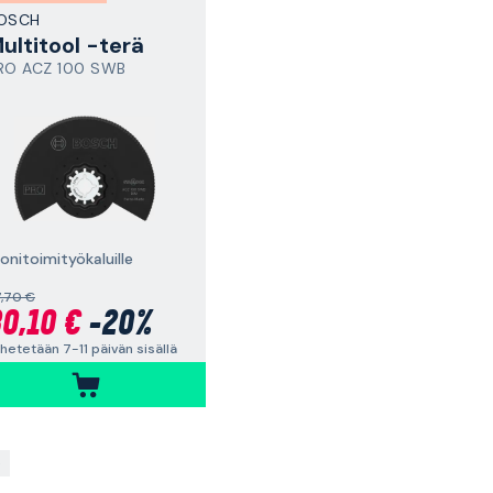
OSCH
ultitool -terä
RO ACZ 100 SWB
onitoimityökaluille
,70 €
0,10 €
-20%
hetetään 7-11 päivän sisällä