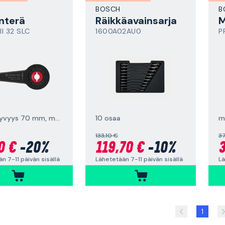
BOSCH
B
nterä
Räikkäavainsarja
M
I 32 SLC
1600A02AU0
P
käyttösyvyys 70 mm, monitoimityökaluille
10 osaa
m
133,10 €
37
0 €
-20%
119,70 €
-10%
3
n 7-11 päivän sisällä
Lähetetään 7-11 päivän sisällä
Lä
1