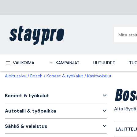
VALIKOIMA
KAMPANJAT
UUTUUDET
TUO
Aloitussivu
Bosch
Koneet & työkalut
Käsityökalut
Bos
Koneet & työkalut
Alta löydä
Autotalli & työpaikka
Sähkö & valaistus
LAJITTEL