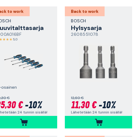
ack to work
Back to work
OSCH
BOSCH
uuvitalttasarja
Hylsysarja
600A016BF
2608551078
5,0
-osainen
,30 €
12,60 €
5,30 €
-10%
11,30 €
-10%
hetetään 24 tunnin sisällä!
Lähetetään 24 tunnin sisällä!