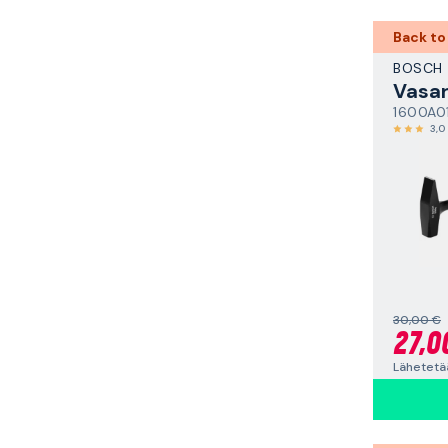
Back to
BOSCH
Vasa
1600A0
3,0
30,00 €
27,0
Lähetetää