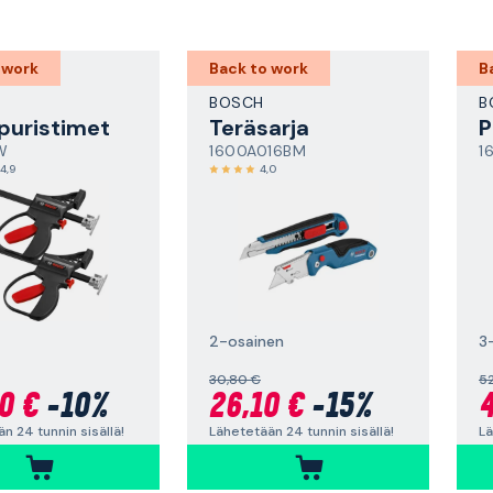
 work
Back to work
B
BOSCH
B
puristimet
Teräsarja
P
W
1600A016BM
1
4,9
4,0
2-osainen
3
30,80 €
5
0 €
-10%
26,10 €
-15%
4
n 24 tunnin sisällä!
Lähetetään 24 tunnin sisällä!
Lä