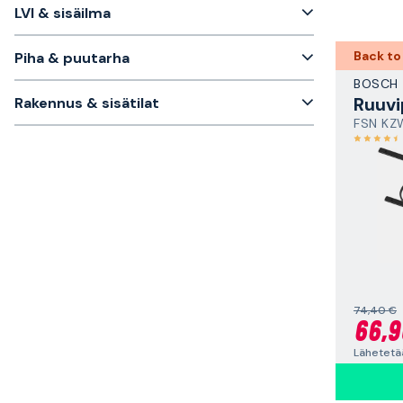
LVI & sisäilma
Back to
Piha & puutarha
BOSCH
Ruuvi
Rakennus & sisätilat
FSN KZ
74,40 €
66,9
Lähetetää