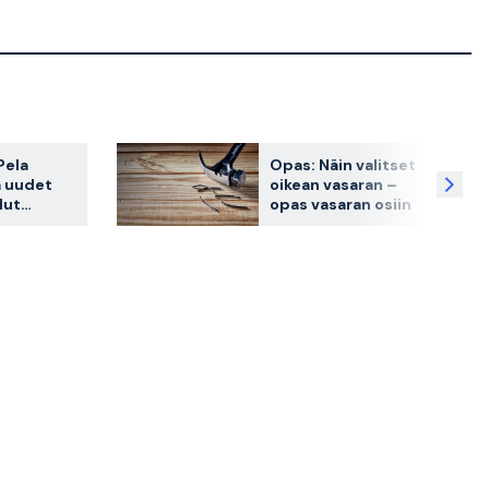
Pela
Opas: Näin valitset
a uudet
oikean vasaran –
lut
opas vasaran osiin
n ja
e