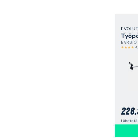
EVOLUT
Työp
EVR810
4
226,
Lähetetää