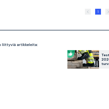
1
liittyviä artikkeleita:
Test
202
turv
asia
suos
vert