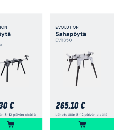
ION
EVOLUTION
öytä
Sahapöytä
EVR850
,0
30 €
265,10 €
n 8-12 päivän sisällä
Lähetetään 8-12 päivän sisällä