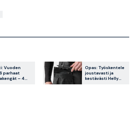
i: Vuoden
Opas: Työskentele
6 parhaat
joustavasti ja
akengät – 4
kestävästi Helly
kkaiden
Hansen Connectin
ikkia
avulla
ailussa