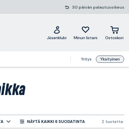
30 päivän palautusoikeus
Jäsenklubi
Minun listani
Ostoskori
Yritys
Yksityinen
aikka
TA
NÄYTÄ KAIKKI 6 SUODATINTA
2 tuotetta