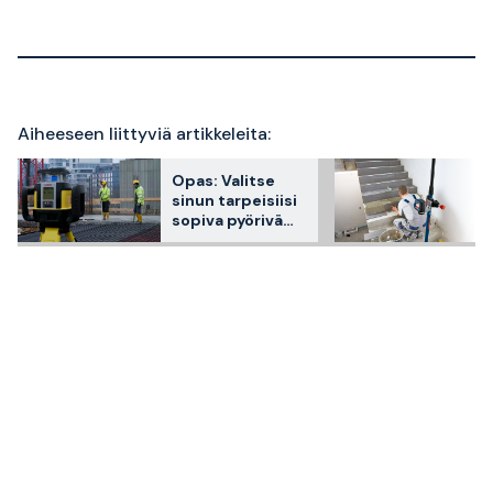
Aiheeseen liittyviä artikkeleita:
Opas: Valitse
sinun tarpeisiisi
sopiva pyörivä
laser