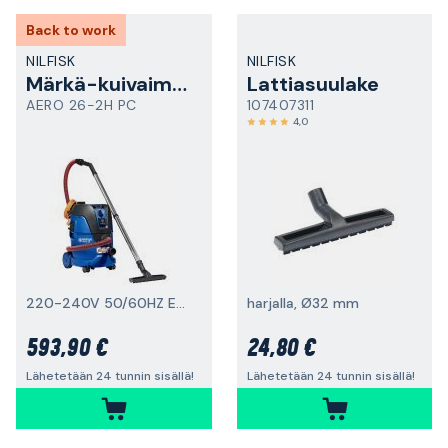
Back to work
NILFISK
NILFISK
Märkä-kuivaimuri
Lattiasuulake
AERO 26-2H PC
107407311
4,0
220-240V 50/60HZ EU, H-luokka
harjalla, Ø32 mm
593,90 €
24,80 €
Lähetetään 24 tunnin sisällä!
Lähetetään 24 tunnin sisällä!