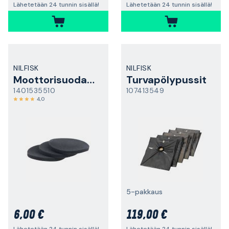
Lähetetään 24 tunnin sisällä!
Lähetetään 24 tunnin sisällä!
NILFISK
NILFISK
Moottorisuodatin
Turvapölypussit
1401535510
107413549
4,0
5-pakkaus
6,00 €
119,00 €