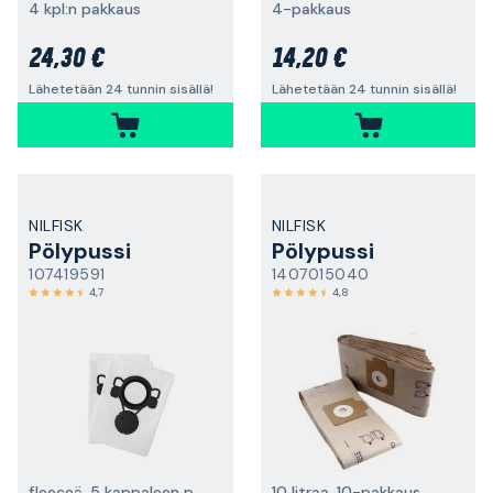
4 kpl:n pakkaus
4-pakkaus
24,30 €
14,20 €
Lähetetään 24 tunnin sisällä!
Lähetetään 24 tunnin sisällä!
NILFISK
NILFISK
Pölypussi
Pölypussi
107419591
1407015040
4,7
4,8
fleeceä, 5 kappaleen pakkaus
10 litraa, 10-pakkaus