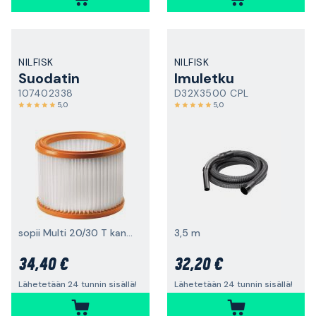
NILFISK
NILFISK
Suodatin
Imuletku
107402338
D32X3500 CPL
5,0
5,0
sopii Multi 20/30 T kanssa
3,5 m
34,40 €
32,20 €
Lähetetään 24 tunnin sisällä!
Lähetetään 24 tunnin sisällä!