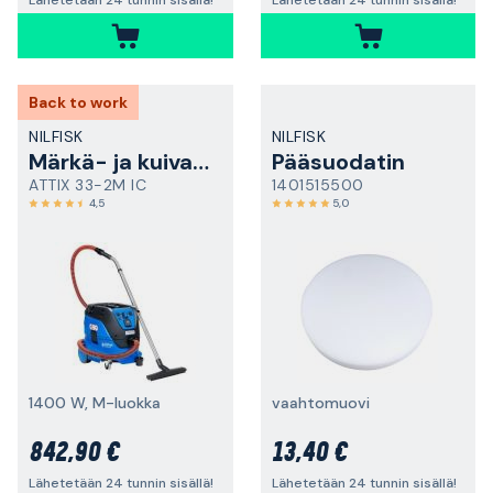
Lähetetään 24 tunnin sisällä!
Lähetetään 24 tunnin sisällä!
Back to work
NILFISK
NILFISK
Märkä- ja kuivaimuri
Pääsuodatin
ATTIX 33-2M IC
1401515500
4,5
5,0
1400 W, M-luokka
vaahtomuovi
842,90 €
13,40 €
Lähetetään 24 tunnin sisällä!
Lähetetään 24 tunnin sisällä!