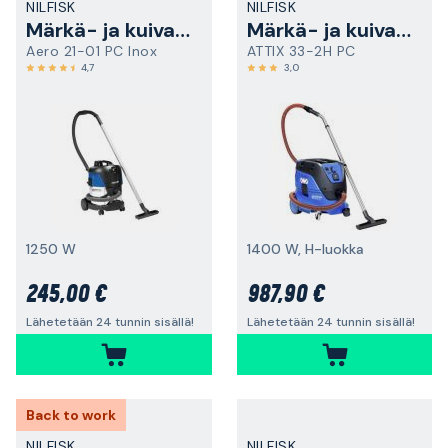
NILFISK
NILFISK
Märkä- ja kuivaimuri
Märkä- ja kuivaimuri
Aero 21-01 PC Inox
ATTIX 33-2H PC
4,7
3,0
1250 W
1400 W, H-luokka
245,00 €
987,90 €
Lähetetään 24 tunnin sisällä!
Lähetetään 24 tunnin sisällä!
Back to work
NILFISK
NILFISK