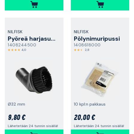
NILFISK
NILFISK
Pyöreä harjasuulake
Pölynimuripussi
1408244500
1408618000
4,0
2,8
Ø32 mm
10 kpl:n pakkaus
9,80 €
20,00 €
Lähetetään 24 tunnin sisällä!
Lähetetään 24 tunnin sisällä!