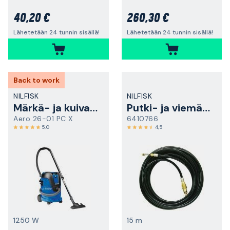
40,20 €
260,30 €
Lähetetään 24 tunnin sisällä!
Lähetetään 24 tunnin sisällä!
Back to work
NILFISK
NILFISK
Märkä- ja kuivaimuri
Putki- ja viemärinavausletku
Aero 26-01 PC X
6410766
5,0
4,5
1250 W
15 m