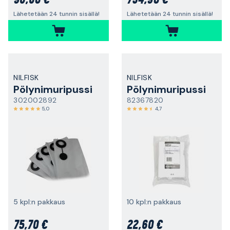
96,60 €
734,90 €
Lähetetään 24 tunnin sisällä!
Lähetetään 24 tunnin sisällä!
NILFISK
NILFISK
Pölynimuripussi
Pölynimuripussi
302002892
82367820
5,0
4,7
5 kpl:n pakkaus
10 kpl:n pakkaus
75,70 €
22,60 €