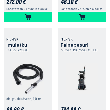
272,00 €
46,10 €
Lähetetään 24 tunnin sisällä!
Lähetetään 24 tunnin sisällä!
NILFISK
NILFISK
Imuletku
Painepesuri
1402782500
MC2C-120/520 XT EU
sis. putkikäyrän, 1,9 m