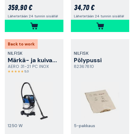
359,90 €
34,70 €
Lähetetään 24 tunnin sisällä!
Lähetetään 24 tunnin sisällä!
Back to work
NILFISK
NILFISK
Märkä- ja kuivaimuri
Pölypussi
AERO 31-21 PC INOX
82367810
5,0
1250 W
5-pakkaus