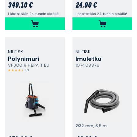
349,10 €
24,90 €
Lähetetään 24 tunnin sisällä!
Lähetetään 24 tunnin sisällä!
NILFISK
NILFISK
Pölynimuri
Imuletku
VP300 R HEPA T EU
107409976
4,3
Ø32 mm, 3,5 m