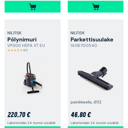
NILFISK
NILFISK
Pölynimuri
Parkettisuulake
VP300 HEPA XT EU
1406700540
5,0
painikkeella, Ø32
220,70 €
46,80 €
Lähetetään 24 tunnin sisällä!
Lähetetään 24 tunnin sisällä!