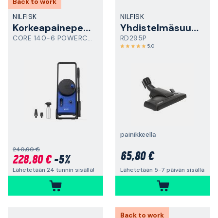
Back to work
NILFISK
NILFISK
Korkeapainepesuri
Yhdistelmäsuulake
CORE 140-6 POWERCONTROL
RD295P
5,0
painikkeella
240,90 €
65,80 €
228,80 €
-5%
Lähetetään 24 tunnin sisällä!
Lähetetään 5-7 päivän sisällä
Back to work