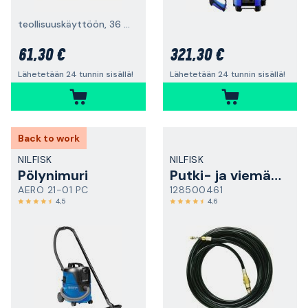
teollisuuskäyttöön, 36 mm, 5 kpl
61,30 €
321,30 €
Lähetetään 24 tunnin sisällä!
Lähetetään 24 tunnin sisällä!
Back to work
NILFISK
NILFISK
Pölynimuri
Putki- ja viemärinavausletku
AERO 21-01 PC
128500461
4,5
4,6