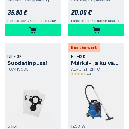
35,80 €
20,00 €
Lähetetään 24 tunnin sisällä!
Lähetetään 24 tunnin sisällä!
Back to work
NILFISK
NILFISK
Suodatinpussi
Märkä- ja kuivaimuri
107419593
AERO 21-21 PC
4,3
5 kpl
1250 W