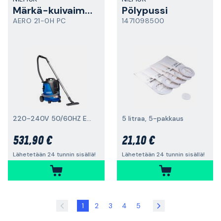
Märkä-kuivaimuri
Pölypussi
AERO 21-0H PC
1471098500
220-240V 50/60HZ EU, H-luokka
5 litraa, 5-pakkaus
531,90 €
21,10 €
Lähetetään 24 tunnin sisällä!
Lähetetään 24 tunnin sisällä!
1
2
3
4
5