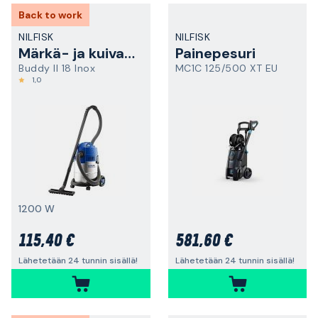
Back to work
NILFISK
NILFISK
Märkä- ja kuivaimuri
Painepesuri
Buddy II 18 Inox
MC1C 125/500 XT EU
1,0
1200 W
115,40 €
581,60 €
Lähetetään 24 tunnin sisällä!
Lähetetään 24 tunnin sisällä!