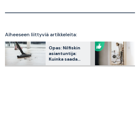
Aiheeseen liittyviä artikkeleita:
Opas: Nilfiskin
asiantuntija:
Kuinka saada
enemmän irti
teollisuusimurist
a