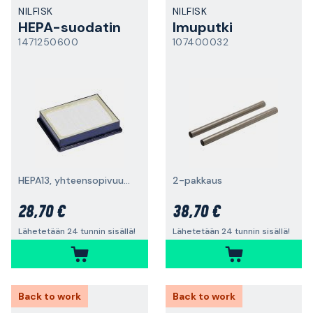
NILFISK
NILFISK
HEPA-suodatin
Imuputki
1471250600
107400032
HEPA13, yhteensopivuus VP600/VP930
2-pakkaus
28,70 €
38,70 €
Lähetetään 24 tunnin sisällä!
Lähetetään 24 tunnin sisällä!
Back to work
Back to work