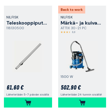
Back to work
NILFISK
NILFISK
Teleskooppiputki
Märkä- ja kuivaimuri
118130500
ATTIX 30-21 PC
3,3
1500 W
61,60 €
502,90 €
Lähetetään 5-7 päivän sisällä
Lähetetään 24 tunnin sisällä!