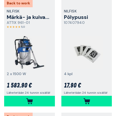
Back to work
NILFISK
NILFISK
Märkä- ja kuivaimuri
Pölypussi
ATTIX 961-01
107407940
5,0
2 x 1500 W
4 kpl
1 583,90 €
17,90 €
Lähetetään 24 tunnin sisällä!
Lähetetään 24 tunnin sisällä!