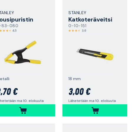
TANLEY
STANLEY
ousipuristin
Katkoteräveitsi
-83-080
0-10-151
4,5
3,6
talli
18 mm
,70 €
3,00 €
hetetään ma 10. elokuuta
Lähetetään ma 10. elokuuta