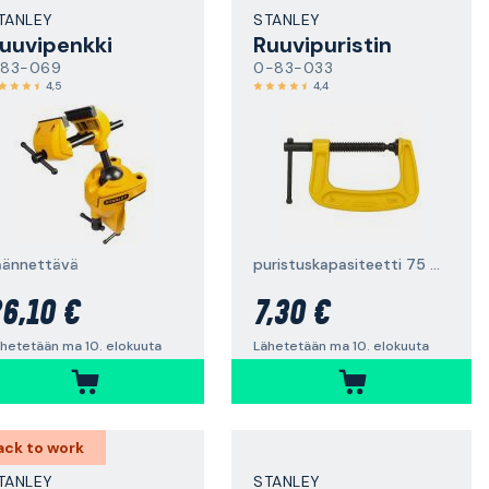
TANLEY
STANLEY
uuvipenkki
Ruuvipuristin
-83-069
0-83-033
4,5
4,4
äännettävä
puristuskapasiteetti 75 mm
6,10 €
7,30 €
hetetään ma 10. elokuuta
Lähetetään ma 10. elokuuta
ack to work
TANLEY
STANLEY