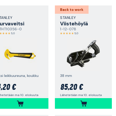
Back to work
TANLEY
STANLEY
urvaveitsi
Viistehöylä
THT10356-0
1-12-078
5,0
5,0
si leikkuureuna, koukku
38 mm
,20 €
85,20 €
hetetään ma 10. elokuuta
Lähetetään ma 10. elokuuta