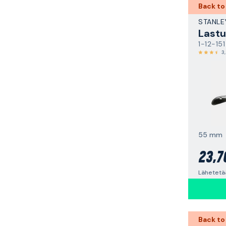
Back to
STANLE
Lastu
1-12-151
3
55 mm
23,7
Lähetetä
Back to