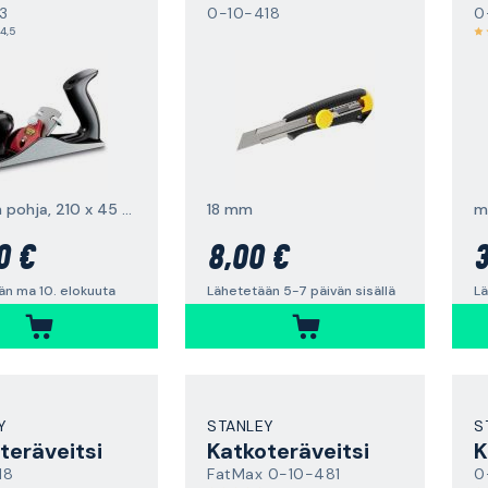
3
0-10-418
0
4,5
tasainen pohja, 210 x 45 mm
18 mm
0 €
8,00 €
3
än ma 10. elokuuta
Lähetetään 5-7 päivän sisällä
Lä
Y
STANLEY
S
teräveitsi
Katkoteräveitsi
18
FatMax 0-10-481
0