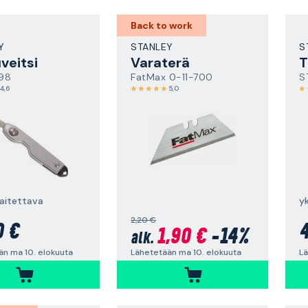
Back to work
Y
STANLEY
S
veitsi
Varaterä
T
98
FatMax 0-11-700
S
4,6
5,0
aitettava
yk
2,20 €
0 €
4
1,90 €
-14%
alk.
än ma 10. elokuuta
Lä
Lähetetään ma 10. elokuuta