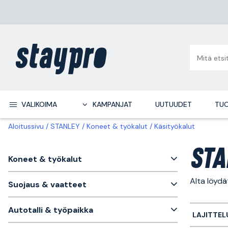
VALIKOIMA
KAMPANJAT
UUTUUDET
TUO
Aloitussivu
STANLEY
Koneet & työkalut
Käsityökalut
STA
Koneet & työkalut
Alta löydä
Suojaus & vaatteet
Autotalli & työpaikka
LAJITTEL