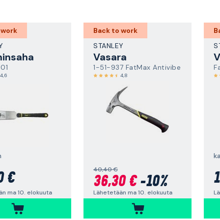
 work
Back to work
B
Y
STANLEY
S
ninsaha
Vasara
V
01
1-51-937 FatMax Antivibe
F
4,6
4,8
m
k
40,40 €
0 €
1
36,30 €
-10%
än ma 10. elokuuta
Lä
Lähetetään ma 10. elokuuta