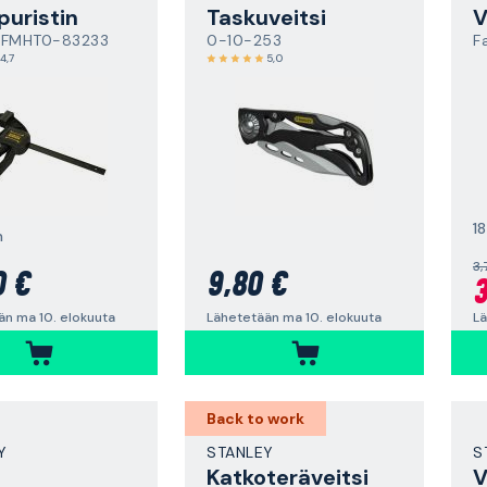
puristin
Taskuveitsi
V
 FMHT0-83233
0-10-253
F
4,7
5,0
1
m
3,
0 €
9,80 €
3
än ma 10. elokuuta
Lähetetään ma 10. elokuuta
Lä
Back to work
Y
STANLEY
S
Katkoteräveitsi
V