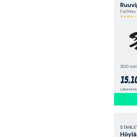
Ruuvi
FatMax
300 m
15,1
Lähetetä
STANLE
Höylä