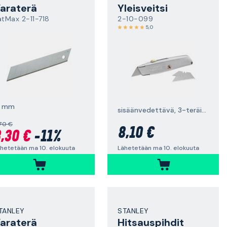
araterä
Yleisveitsi
atMax 2-11-718
2-10-099
5,0
8 mm
sisäänvedettävä, 3-teräinen
70 €
8,10 €
,30 €
-11%
Lähetetään ma 10. elokuuta
hetetään ma 10. elokuuta
TANLEY
STANLEY
araterä
Hitsauspihdit