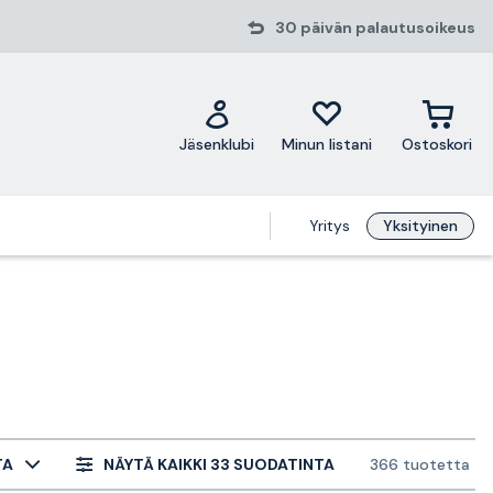
30 päivän palautusoikeus
Jäsenklubi
Minun listani
Ostoskori
Yritys
Yksityinen
TA
NÄYTÄ KAIKKI 33 SUODATINTA
366 tuotetta