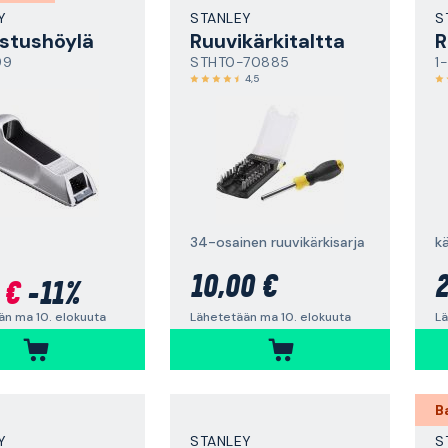
Y
STANLEY
S
stushöylä
Ruuvikärkitaltta
R
99
STHT0-70885
1
4,5
34-osainen ruuvikärkisarja
k
10,00 €
2
 €
-11%
Lähetetään ma 10. elokuuta
Lä
än ma 10. elokuuta
B
Y
STANLEY
S