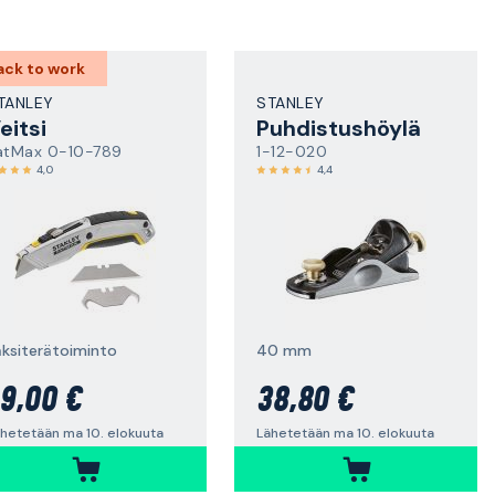
ack to work
TANLEY
STANLEY
eitsi
Puhdistushöylä
atMax 0-10-789
1-12-020
4,0
4,4
aksiterätoiminto
40 mm
9,00 €
38,80 €
hetetään ma 10. elokuuta
Lähetetään ma 10. elokuuta