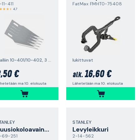
-11-411
FatMax FMHT0-75408
4,7
malliin 10-401/10-402, 3 kpl
lukittuvat
,50 €
16,60 €
alk.
hetetään ma 10. elokuuta
Lähetetään ma 10. elokuuta
TANLEY
STANLEY
Kuusiokoloavainsarja
Levyleikkuri
-69-251
2-14-562