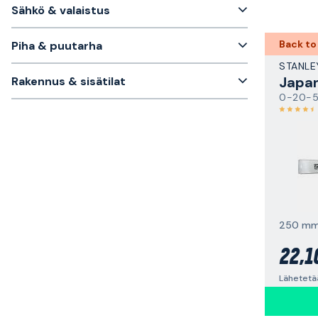
Sähkö & valaistus
Back to
Piha & puutarha
STANLE
Japa
Rakennus & sisätilat
0-20-5
250 m
22,1
Lähetetä