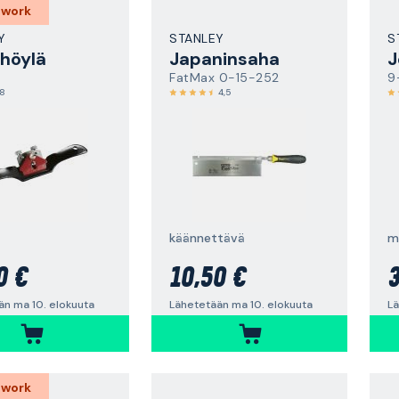
 work
Y
STANLEY
S
höylä
Japaninsaha
J
FatMax 0-15-252
9
,8
4,5
käännettävä
me
0 €
10,50 €
3
än ma 10. elokuuta
Lähetetään ma 10. elokuuta
Lä
 work