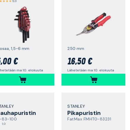
5,0
 osaa, 1,5-6 mm
250 mm
,00 €
16,50 €
hetetään ma 10. elokuuta
Lähetetään ma 10. elokuuta
TANLEY
STANLEY
auhapuristin
Pikapuristin
-83-100
FatMax FMHT0-83231
1,0