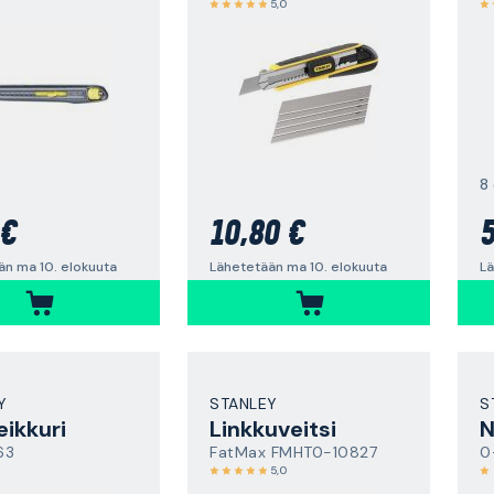
5,0
8
 €
10,80 €
5
än ma 10. elokuuta
Lähetetään ma 10. elokuuta
Lä
Y
STANLEY
S
eikkuri
Linkkuveitsi
N
63
FatMax FMHT0-10827
0
5,0