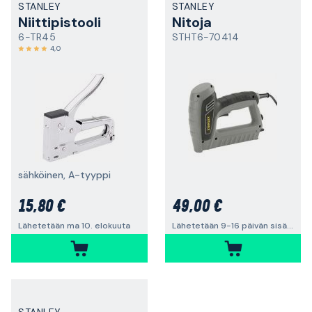
STANLEY
STANLEY
Niittipistooli
Nitoja
6-TR45
STHT6-70414
4,0
sähköinen, A-tyyppi
15,80 €
49,00 €
Lähetetään ma 10. elokuuta
Lähetetään 9-16 päivän sisällä