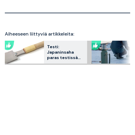
Aiheeseen liittyviä artikkeleita:
Testi:
Japaninsaha
paras testissä
2026 – 3
asiakkaiden
suosikkia
vertailtuna