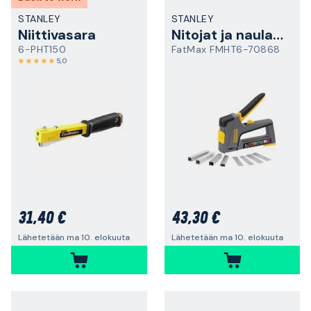
STANLEY
STANLEY
Niittivasara
Nitojat ja naulaimet
6-PHT150
FatMax FMHT6-70868
5,0
31,40 €
43,30 €
Lähetetään ma 10. elokuuta
Lähetetään ma 10. elokuuta