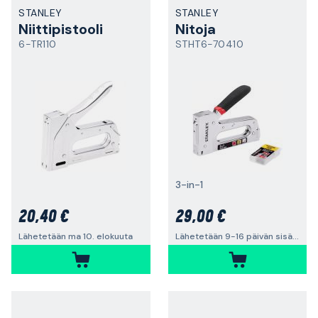
STANLEY
STANLEY
Niittipistooli
Nitoja
6-TR110
STHT6-70410
3-in-1
20,40 €
29,00 €
Lähetetään ma 10. elokuuta
Lähetetään 9-16 päivän sisällä