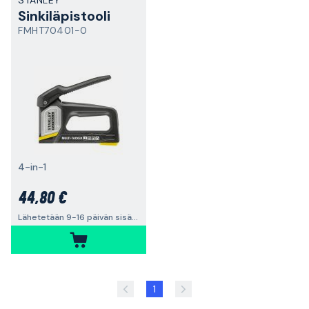
STANLEY
Sinkiläpistooli
FMHT70401-0
4-in-1
44,80 €
Lähetetään 9-16 päivän sisällä
1