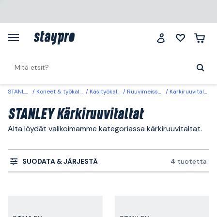
STANLEY
Koneet & työkalut
Käsityökalut
Ruuvimeisselit
Kärkiruuvitaltat
STANLEY Kärkiruuvitaltat
Alta löydät valikoimamme kategoriassa kärkiruuvitaltat.
SUODATA & JÄRJESTÄ
4 tuotetta