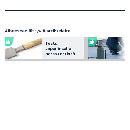
Aiheeseen liittyviä artikkeleita:
Testi:
Japaninsaha
paras testissä
2026 – 3
asiakkaiden
suosikkia
vertailtuna