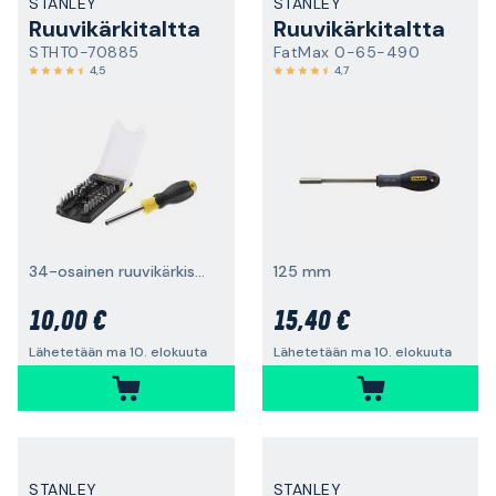
STANLEY
STANLEY
Ruuvikärkitaltta
Ruuvikärkitaltta
STHT0-70885
FatMax 0-65-490
4,5
4,7
34-osainen ruuvikärkisarja
125 mm
10,00 €
15,40 €
Lähetetään ma 10. elokuuta
Lähetetään ma 10. elokuuta
STANLEY
STANLEY