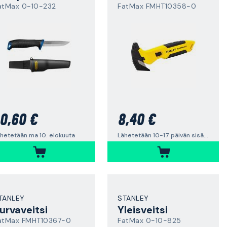
atMax 0-10-232
FatMax FMHT10358-0
0,60 €
8,40 €
hetetään ma 10. elokuuta
Lähetetään 10-17 päivän sisällä
TANLEY
STANLEY
urvaveitsi
Yleisveitsi
atMax FMHT10367-0
FatMax 0-10-825