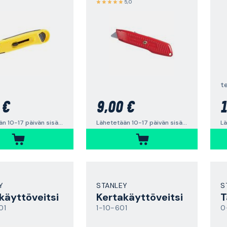
5,0
 €
9,00 €
1
Lähetetään 10-17 päivän sisällä
Lähetetään 10-17 päivän sisällä
Lä
Y
STANLEY
S
käyttöveitsi
Kertakäyttöveitsi
T
01
1-10-601
0