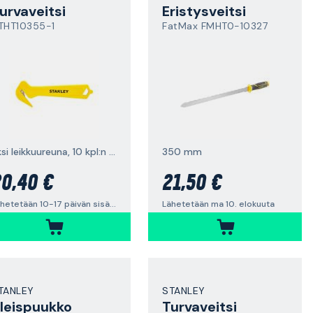
urvaveitsi
Eristysveitsi
THT10355-1
FatMax FMHT0-10327
yksi leikkuureuna, 10 kpl:n pakkaus
350 mm
0,40 €
21,50 €
Lähetetään 10-17 päivän sisällä
Lähetetään ma 10. elokuuta
TANLEY
STANLEY
leispuukko
Turvaveitsi