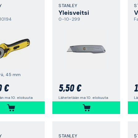
Y
STANLEY
S
Yleisveitsi
V
10194
0-10-299
F
rä, 45 mm
0 €
5,50 €
1
än ma 10. elokuuta
Lähetetään ma 10. elokuuta
Lä
Y
STANLEY
S