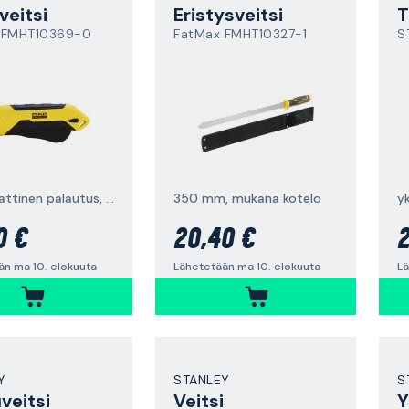
veitsi
Eristysveitsi
T
 FMHT10369-0
FatMax FMHT10327-1
S
automaattinen palautus, komposiittikädensija
350 mm, mukana kotelo
0 €
20,40 €
2
än ma 10. elokuuta
Lähetetään ma 10. elokuuta
Y
STANLEY
S
veitsi
Veitsi
Y