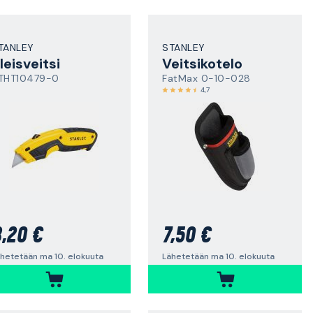
TANLEY
STANLEY
leisveitsi
Veitsikotelo
THT10479-0
FatMax 0-10-028
4,7
,20 €
7,50 €
hetetään ma 10. elokuuta
Lähetetään ma 10. elokuuta