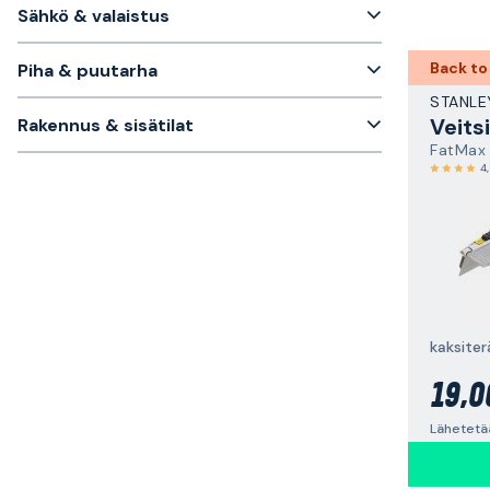
Sähkö & valaistus
Back to
Piha & puutarha
STANLE
Veitsi
Rakennus & sisätilat
FatMax
4
kaksite
19,0
Lähetetä