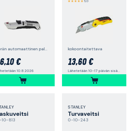
5,0
terän automaattinen palautus, teräs
kokoontaitettava
6,10 €
13,60 €
hetetään 10.8.2026
Lähetetään 10-17 päivän sisällä
TANLEY
STANLEY
askuveitsi
Turvaveitsi
-10-813
0-10-243