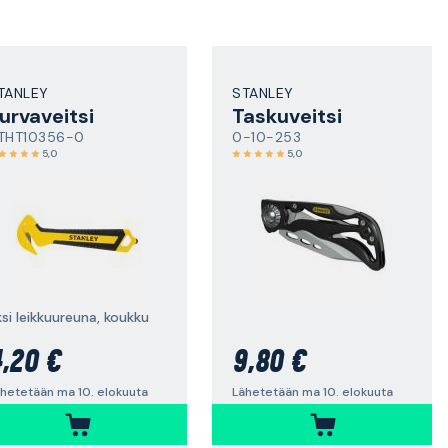
TANLEY
STANLEY
urvaveitsi
Taskuveitsi
THT10356-0
0-10-253
5,0
5,0
si leikkuureuna, koukku
,20 €
9,80 €
hetetään ma 10. elokuuta
Lähetetään ma 10. elokuuta