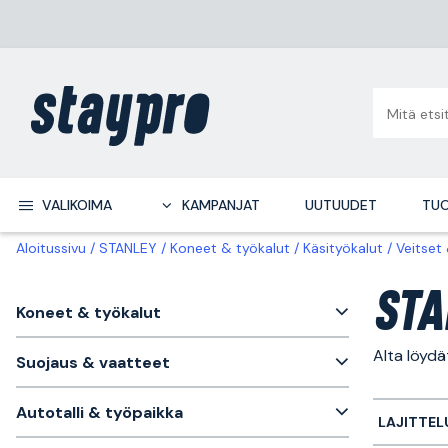
VALIKOIMA
KAMPANJAT
UUTUUDET
TUO
Aloitussivu
STANLEY
Koneet & työkalut
Käsityökalut
Veitset
STA
Koneet & työkalut
Alta löydä
Suojaus & vaatteet
Autotalli & työpaikka
LAJITTEL