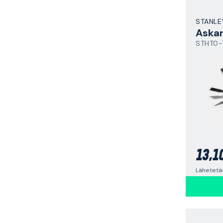
STANLE
STHT0-
13,1
Lähetetä