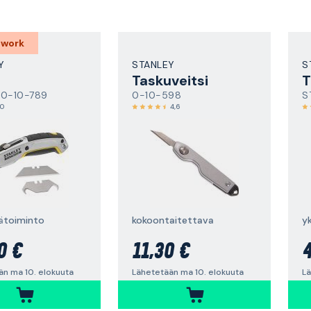
 work
Y
STANLEY
S
Taskuveitsi
T
 0-10-789
0-10-598
S
,0
4,6
rätoiminto
kokoontaitettava
yk
0 €
11,30 €
4
än ma 10. elokuuta
Lähetetään ma 10. elokuuta
Lä