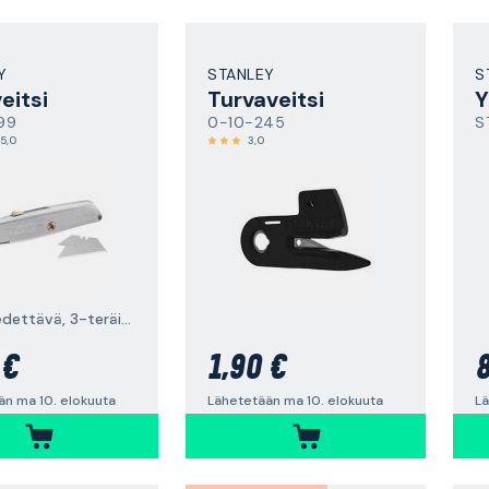
Y
STANLEY
S
eitsi
Turvaveitsi
Y
99
0-10-245
S
5,0
3,0
sisäänvedettävä, 3-teräinen
 €
1,90 €
8
än ma 10. elokuuta
Lähetetään ma 10. elokuuta
Lä