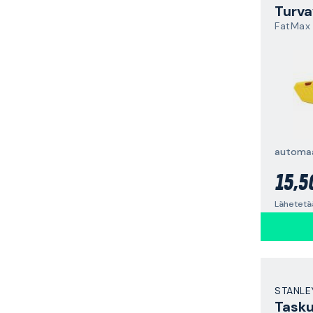
Turva
FatMax
15,5
Lähetetä
STANLE
Tasku