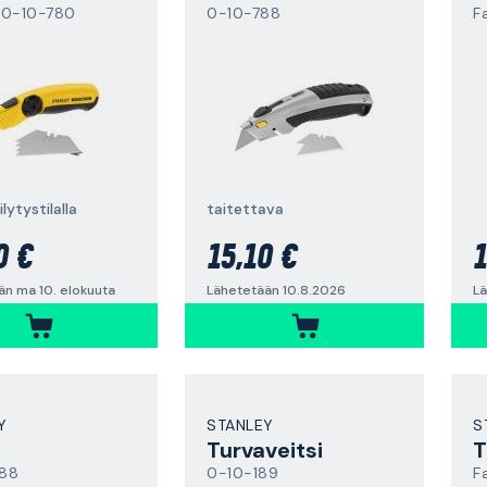
 0-10-780
0-10-788
F
lytystilalla
taitettava
0 €
15,10 €
1
än ma 10. elokuuta
Lähetetään 10.8.2026
Lä
Y
STANLEY
S
Turvaveitsi
T
88
0-10-189
F