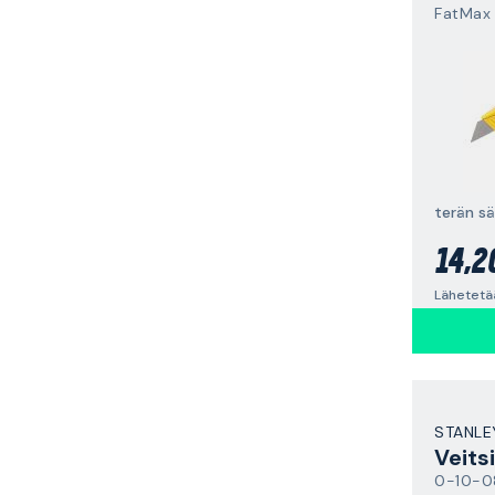
FatMax
terän säi
14,2
Lähetetä
STANLE
Veitsi
0-10-0