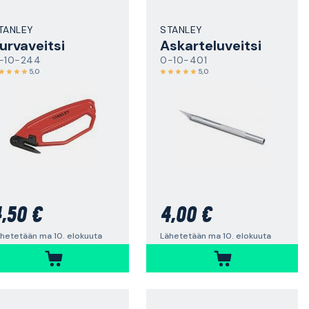
TANLEY
STANLEY
urvaveitsi
Askarteluveitsi
-10-244
0-10-401
5,0
5,0
,50 €
4,00 €
hetetään ma 10. elokuuta
Lähetetään ma 10. elokuuta