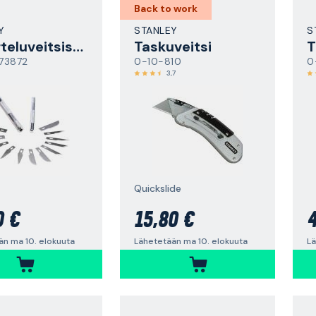
Back to work
Y
STANLEY
S
Askarteluveitsisarja
Taskuveitsi
T
73872
0-10-810
0
3,7
Quickslide
0 €
15,80 €
4
än ma 10. elokuuta
Lähetetään ma 10. elokuuta
Lä