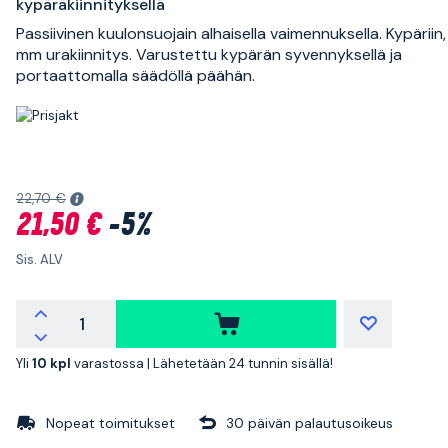
kypäräkiinnityksellä
Passiivinen kuulonsuojain alhaisella vaimennuksella. Kypäriin,
mm urakiinnitys. Varustettu kypärän syvennyksellä ja
portaattomalla säädöllä päähän.
22,70 €
21,50 €
-5%
Sis. ALV
Yli
10 kpl
varastossa |
Lähetetään 24 tunnin sisällä!
Nopeat toimitukset
30 päivän palautusoikeus