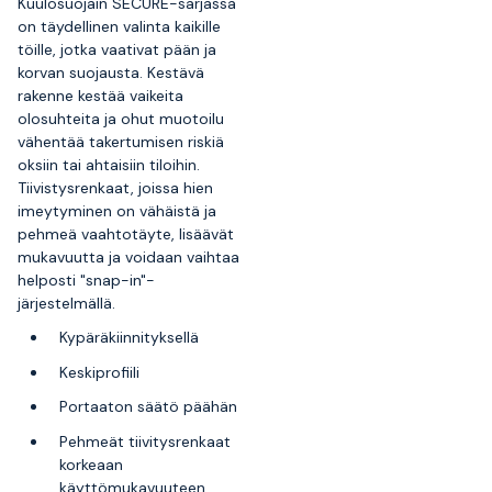
Kuulosuojain SECURE-sarjassa
on täydellinen valinta kaikille
töille, jotka vaativat pään ja
korvan suojausta. Kestävä
rakenne kestää vaikeita
olosuhteita ja ohut muotoilu
vähentää takertumisen riskiä
oksiin tai ahtaisiin tiloihin.
Tiivistysrenkaat, joissa hien
imeytyminen on vähäistä ja
pehmeä vaahtotäyte, lisäävät
mukavuutta ja voidaan vaihtaa
helposti "snap-in"-
järjestelmällä.
Kypäräkiinnityksellä
Keskiprofiili
Portaaton säätö päähän
Pehmeät tiivitysrenkaat
korkeaan
käyttömukavuuteen