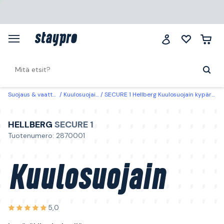
Suojaus & vaatteet
Kuulosuojaimet
SECURE 1 Hellberg Kuulosuojain kypäräkiinnityksellä
HELLBERG
SECURE 1
Tuotenumero: 2870001
Kuulosuojain
5,0