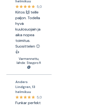
helmikuu
5,0
Kiitos 🙌 teille
paljon. Todella
hyvä
kuulosuojain ja
aika nopea
toimitus.
Suosittelen 🙂
👍
Varmennettu,
lähde: Staypro.fi
Anders
Lindgren
,
13
helmikuu
5,0
Funkar perfekt