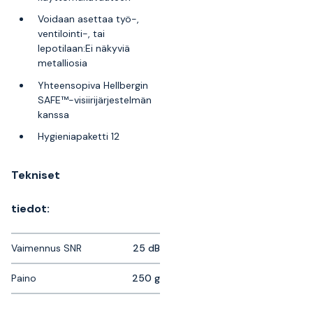
Voidaan asettaa työ-,
ventilointi-, tai
lepotilaan:Ei näkyviä
metalliosia
Yhteensopiva Hellbergin
SAFE™-visiirijärjestelmän
kanssa
Hygieniapaketti 12
Tekniset
tiedot:
Vaimennus SNR
25 dB
Paino
250 g