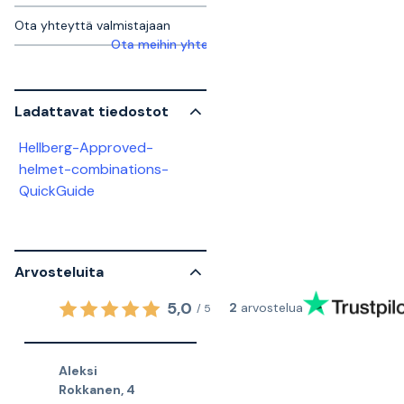
Ota yhteyttä valmistajaan
Ota meihin yhteyttä saadaksesi lisätietoja
Ladattavat tiedostot
Hellberg-Approved-
helmet-combinations-
QuickGuide
Arvosteluita
5,0
2
arvostelua
/
5
Aleksi
Rokkanen
,
4