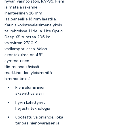
hyvän värintoiston, RA>95. Pieni
ja matala rakenne –
ihanteellinen 28 mm
lasipaneelille 13 mm laastilla.
Kaunis koristevalaisimena yksin
tai ryhmissä. Hide-a-Lite Optic
Deep XS tuottaa 205 lm
valovirran 2700 K
värilämpötilassa. Valon
sirontakulma on 45°,
symmetrinen.
Himmennettävissä
markkinoiden yleisimmillä
himmentimillä.
Pieni alumiininen
aksenttivalaisin
hyvin kehittynyt
heijastinteknologia
upotettu valonlähde, joka
tarjoaa hienovaraisen ja