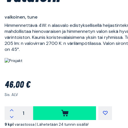
valkoinen, tune
Himmennettävä 4W: n alasvalo edistyksellisellä heijastintekn
mahdollistaa hienovaraisen ja himmennetyn valon sekä hyv
värintoiston. Kaunis koristevalaisimena yksin tai ryhmissä. 
205 lm: n valovirran 2700 K: n värilämpötilassa. Valon siro
on 45°.
46,00 €
Sis. ALV
9 kpl
varastossa |
Lähetetään 24 tunnin sisällä!