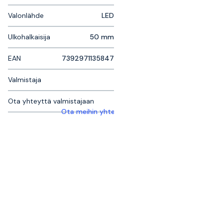
Valonlähde
LED
Ulkohalkaisija
50 mm
EAN
7392971135847
Valmistaja
Ota yhteyttä valmistajaan
Ota meihin yhteyttä saadaksesi lisätietoja