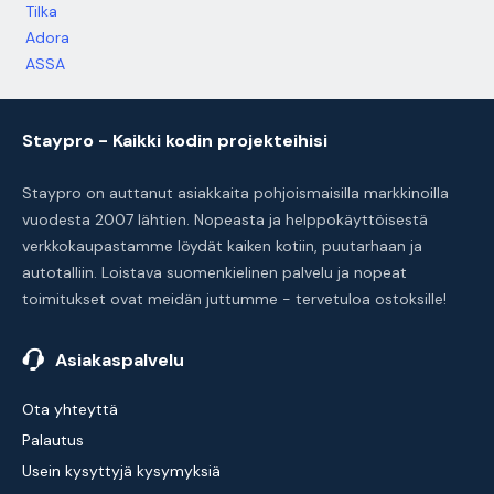
Tilka
Adora
ASSA
Staypro - Kaikki kodin projekteihisi
Staypro on auttanut asiakkaita pohjoismaisilla markkinoilla
vuodesta 2007 lähtien. Nopeasta ja helppokäyttöisestä
verkkokaupastamme löydät kaiken kotiin, puutarhaan ja
autotalliin. Loistava suomenkielinen palvelu ja nopeat
toimitukset ovat meidän juttumme - tervetuloa ostoksille!
Asiakaspalvelu
Ota yhteyttä
Palautus
Usein kysyttyjä kysymyksiä