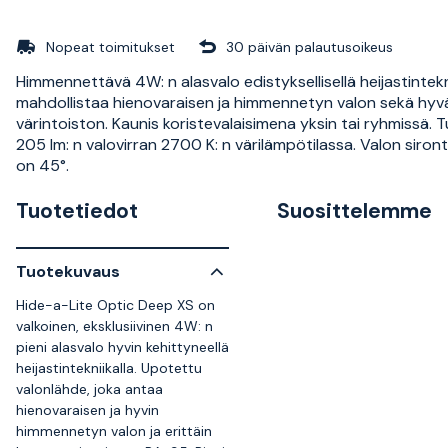
Nopeat toimitukset
30 päivän palautusoikeus
Himmennettävä 4W: n alasvalo edistyksellisellä heijastintekn
mahdollistaa hienovaraisen ja himmennetyn valon sekä hyv
värintoiston. Kaunis koristevalaisimena yksin tai ryhmissä. 
205 lm: n valovirran 2700 K: n värilämpötilassa. Valon siro
on 45°.
Tuotetiedot
Suosittelemme
Tuotekuvaus
Hide-a-Lite Optic Deep XS on
valkoinen, eksklusiivinen 4W: n
pieni alasvalo hyvin kehittyneellä
heijastintekniikalla. Upotettu
valonlähde, joka antaa
hienovaraisen ja hyvin
himmennetyn valon ja erittäin