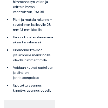
himmennetyn valon ja
erittäin hyvän
värintoiston, RA>95
Pieni ja matala rakenne –
täydellinen lasilevylle 28
mm 13 mm kipsillä
Kaunis koristevalaisimena
yksin tai ryhmissä
Himmennettävissä
yleisimmillä markkinoilla
olevilla himmentimillä
Voidaan kytkeä uudelleen
ja siinä on
jännitteenpoisto
Upotettu asennus,
kiinnitys asennusjousella