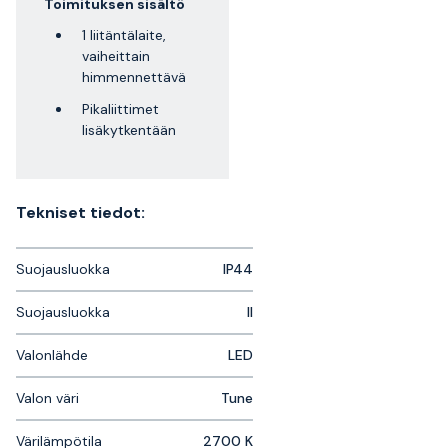
Toimituksen sisältö
1 liitäntälaite,
vaiheittain
himmennettävä
Pikaliittimet
lisäkytkentään
Tekniset tiedot:
Suojausluokka
IP44
Suojausluokka
II
Valonlähde
LED
Valon väri
Tune
Värilämpötila
2700 K