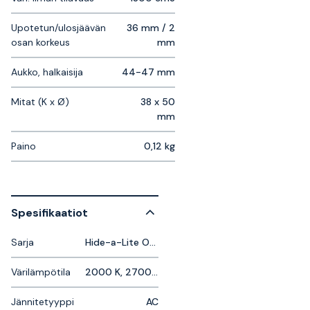
Upotetun/ulosjäävän
36 mm / 2
osan korkeus
mm
Aukko, halkaisija
44-47 mm
Mitat (K x Ø)
38 x 50
mm
Paino
0,12 kg
Spesifikaatiot
Sarja
Hide-a-Lite Optic Deep
Värilämpötila
2000 K, 2700 K
Jännitetyyppi
AC