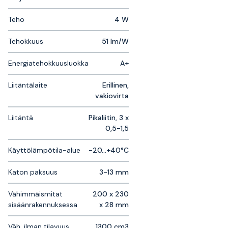
Teho
4 W
Tehokkuus
51 lm/W
Energiatehokkuusluokka
A+
Liitäntälaite
Erillinen,
vakiovirta
Liitäntä
Pikaliitin, 3 x
0,5-1,5
Käyttölämpötila-alue
-20...+40°C
Katon paksuus
3-13 mm
Vähimmäismitat
200 x 230
sisäänrakennuksessa
x 28 mm
Väh. ilman tilavuus
1300 cm3