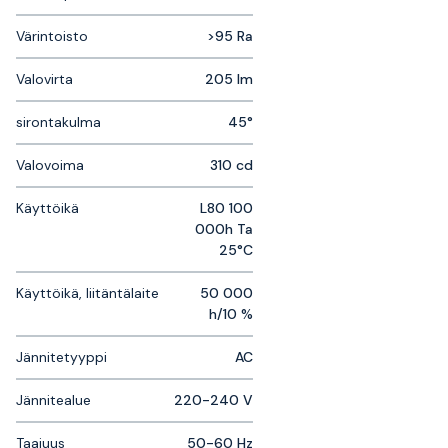
Värintoisto
>95 Ra
Valovirta
205 lm
sirontakulma
45°
Valovoima
310 cd
Käyttöikä
L80 100
000h Ta
25°C
Käyttöikä, liitäntälaite
50 000
h/10 %
Jännitetyyppi
AC
Jännitealue
220-240 V
Taajuus
50-60 Hz