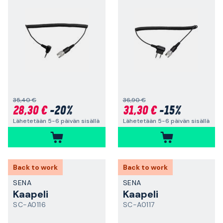
35,40 €
36,90 €
28,30 €
-20%
31,30 €
-15%
Lähetetään 5-6 päivän sisällä
Lähetetään 5-6 päivän sisällä
Back to work
Back to work
SENA
SENA
Kaapeli
Kaapeli
SC-A0116
SC-A0117