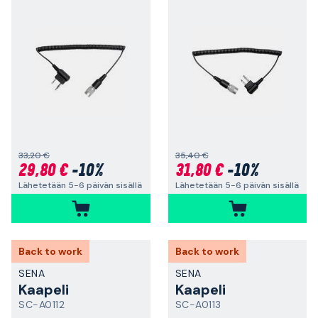
33,20 €
35,40 €
29,80 €
-10%
31,80 €
-10%
Lähetetään 5-6 päivän sisällä
Lähetetään 5-6 päivän sisällä
Back to work
Back to work
SENA
SENA
Kaapeli
Kaapeli
SC-A0112
SC-A0113