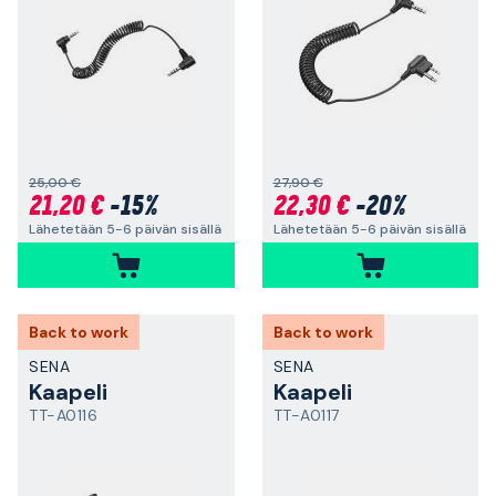
25,00 €
27,90 €
21,20 €
-15%
22,30 €
-20%
Lähetetään 5-6 päivän sisällä
Lähetetään 5-6 päivän sisällä
Back to work
Back to work
SENA
SENA
Kaapeli
Kaapeli
TT-A0116
TT-A0117