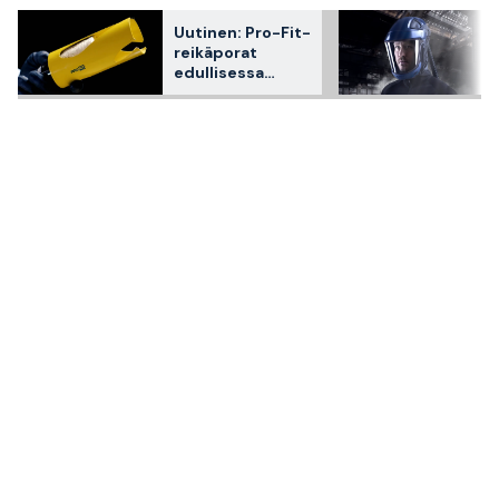
Uutinen: Pro-Fit-
reikäporat
edullisessa
erikoissarjassa –
ennakkolanseera
us Stayprossa!