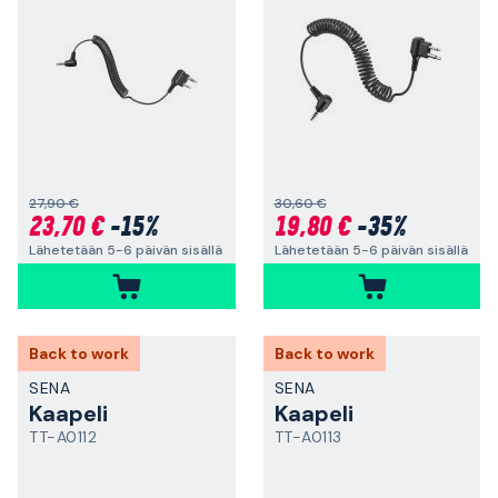
27,90 €
30,60 €
23,70 €
-15%
19,80 €
-35%
Lähetetään 5-6 päivän sisällä
Lähetetään 5-6 päivän sisällä
Back to work
Back to work
SENA
SENA
Kaapeli
Kaapeli
TT-A0112
TT-A0113