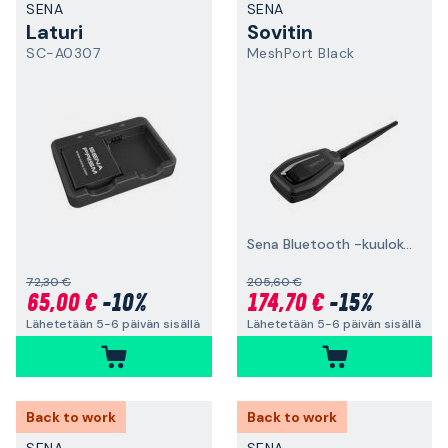
SENA
SENA
Laturi
Sovitin
SC-A0307
MeshPort Black
Sena Bluetooth -kuulokemikrofoneille
72,30 €
205,60 €
65,00 €
-10%
174,70 €
-15%
Lähetetään 5-6 päivän sisällä
Lähetetään 5-6 päivän sisällä
Back to work
Back to work