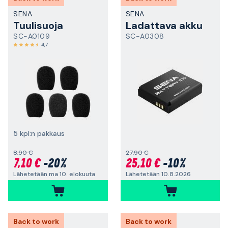
SENA
SENA
Tuulisuoja
Ladattava akku
SC-A0109
SC-A0308
4,7
5 kpl:n pakkaus
8,90 €
27,90 €
7,10 €
-20%
25,10 €
-10%
Lähetetään ma 10. elokuuta
Lähetetään 10.8.2026
Back to work
Back to work