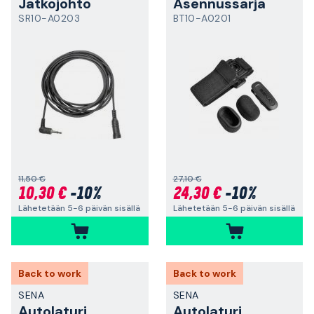
Jatkojohto
Asennussarja
SR10-A0203
BT10-A0201
11,50 €
27,10 €
10,30 €
-10%
24,30 €
-10%
Lähetetään 5-6 päivän sisällä
Lähetetään 5-6 päivän sisällä
Back to work
Back to work
SENA
SENA
Autolaturi
Autolaturi