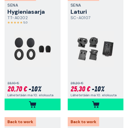
SENA
SENA
Hygieniasarja
Laturi
TT-A0202
SC-A0107
5,0
23,10 €
28,20 €
20,70 €
-10%
25,30 €
-10%
Lähetetään ma 10. elokuuta
Lähetetään ma 10. elokuuta
Back to work
Back to work