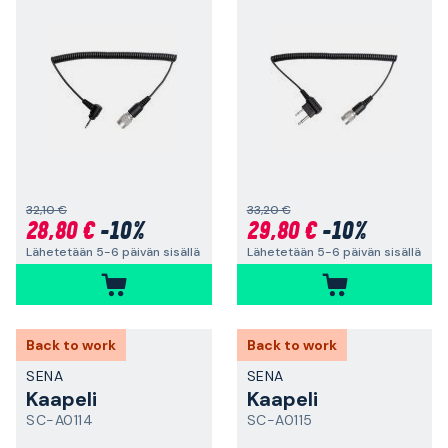
32,10 €
33,20 €
28,80 €
-10%
29,80 €
-10%
Lähetetään 5-6 päivän sisällä
Lähetetään 5-6 päivän sisällä
Back to work
Back to work
SENA
SENA
Kaapeli
Kaapeli
SC-A0114
SC-A0115