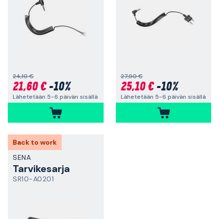
24,10 €
27,90 €
21,60 €
-10%
25,10 €
-10%
Lähetetään 5-6 päivän sisällä
Lähetetään 5-6 päivän sisällä
Back to work
SENA
Tarvikesarja
SR10-A0201