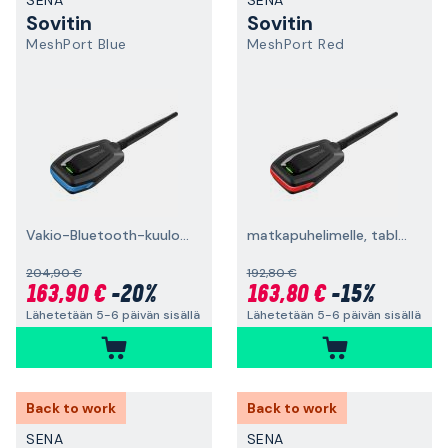
SENA
SENA
Sovitin
Sovitin
MeshPort Blue
MeshPort Red
Vakio-Bluetooth-kuulokemikrofonit
matkapuhelimelle, tabletille tai tietokoneelle
204,90 €
192,80 €
163,90 €
-20%
163,80 €
-15%
Lähetetään 5-6 päivän sisällä
Lähetetään 5-6 päivän sisällä
Back to work
Back to work
SENA
SENA