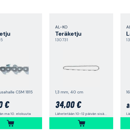
AL-KO
A
etju
Teräketju
L
15
130731
1
usahalle CSM 1815
1,3 mm, 40 cm
16
0 €
34,00 €
a
än ma 10. elokuuta
Lähetetään 10-12 päivän sisällä