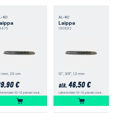
L-KO
AL-KO
aippa
Laippa
13475
130892
,3 mm, 25 cm
12", 3/8", 1,3 mm
9,90 €
46,50 €
alk.
Lähetetään 10-12 päivän sisällä
Lähetetään 10-12 päivän sisällä