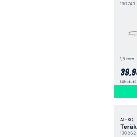
130743
1,5 mm
39,9
AL-KO
Teräk
130862