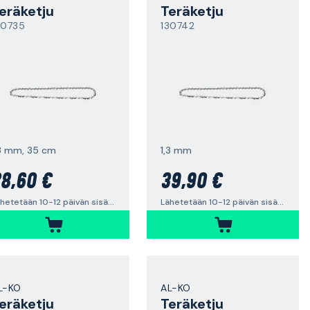
eräketju
Teräketju
30735
130742
,3 mm, 35 cm
1,3 mm
8,60 €
39,90 €
Lähetetään 10-12 päivän sisällä
Lähetetään 10-12 päivän sisällä
L-KO
AL-KO
eräketju
Teräketju