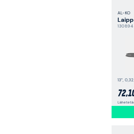
AL-KO
Laipp
130894
13", 0,3
72,1