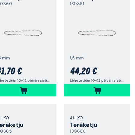
30860
130861
,5 mm
1,5 mm
1,70 €
44,20 €
Lähetetään 10-12 päivän sisällä
Lähetetään 10-12 päivän sisällä
L-KO
AL-KO
eräketju
Teräketju
30865
130866