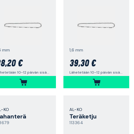
,6 mm
1,6 mm
8,20 €
39,30 €
Lähetetään 10-12 päivän sisällä
Lähetetään 10-12 päivän sisällä
L-KO
AL-KO
ahanterä
Teräketju
13679
113364