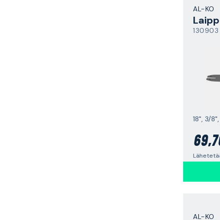
AL-KO
Laipp
130903
18", 3/8"
69,7
AL-KO