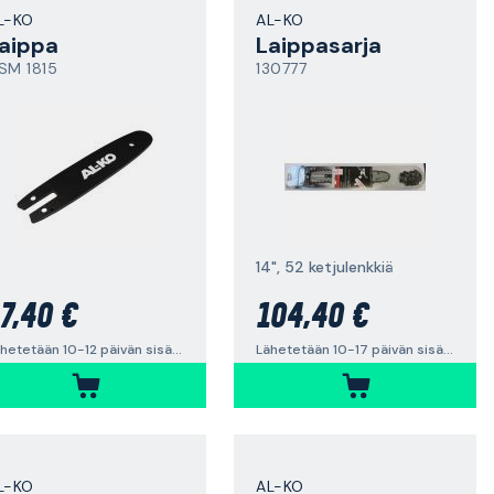
L-KO
AL-KO
aippa
Laippasarja
SM 1815
130777
14", 52 ketjulenkkiä
7,40 €
104,40 €
Lähetetään 10-12 päivän sisällä
Lähetetään 10-17 päivän sisällä
L-KO
AL-KO