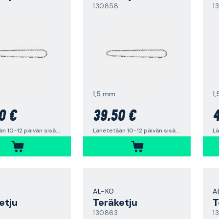
130858
1
1,5 mm
1
0 €
39,50 €
4
Lähetetään 10-12 päivän sisällä
Lähetetään 10-12 päivän sisällä
AL-KO
A
etju
Teräketju
T
130863
1