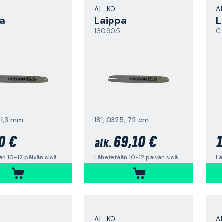
AL-KO
A
a
Laippa
L
130905
C
, 1,3 mm
18", 0325, 72 cm
0 €
69,10 €
1
alk.
Lähetetään 10-12 päivän sisällä
Lähetetään 10-12 päivän sisällä
AL-KO
A