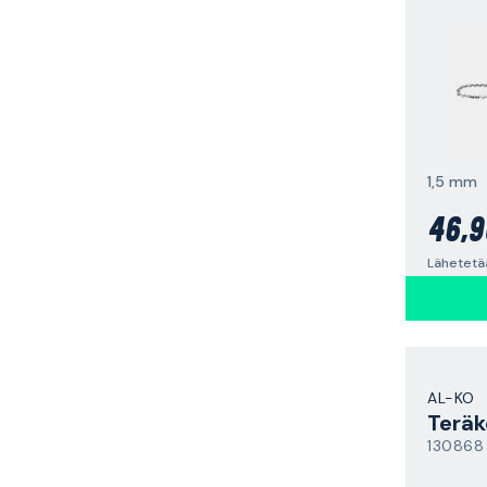
1,5 mm
46,9
AL-KO
Teräk
130868