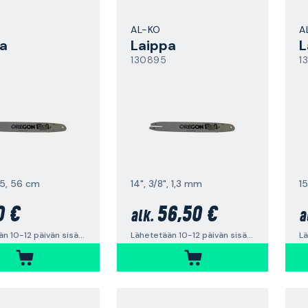
AL-KO
A
a
Laippa
L
130895
1
25, 56 cm
14", 3/8", 1,3 mm
1
0 €
56,50 €
alk.
a
Lähetetään 10-12 päivän sisällä
Lähetetään 10-12 päivän sisällä