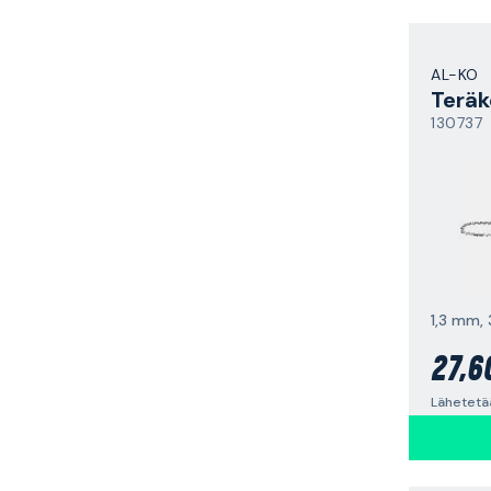
AL-KO
Teräk
130737
1,3 mm,
27,6