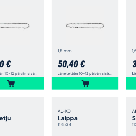
1,5 mm
1
0 €
50,40 €
3
Lähetetään 10-12 päivän sisällä
Lähetetään 10-12 päivän sisällä
AL-KO
A
etju
Laippa
S
113534
1