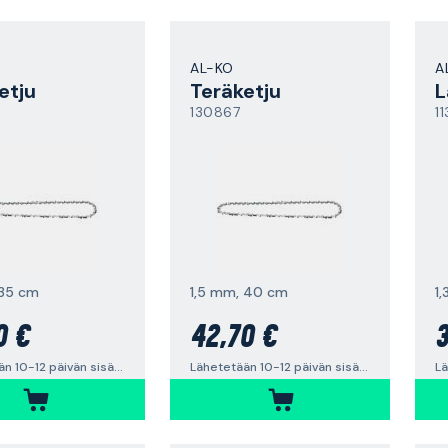
AL-KO
A
etju
Teräketju
L
130867
1
 35 cm
1,5 mm, 40 cm
1
0 €
42,70 €
3
Lähetetään 10-12 päivän sisällä
Lähetetään 10-12 päivän sisällä