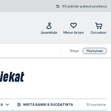
30 päivän palautusoikeus
Jäsenklubi
Minun listani
Ostoskori
Yritys
Yksityinen
iekat
TA
NÄYTÄ KAIKKI 6 SUODATINTA
51 tuotetta