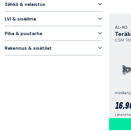
Sähkö & valaistus
LVI & sisäilma
AL-KO
Teräk
Piha & puutarha
CSM 18
Rakennus & sisätilat
miniketj
16,9
Lähetetä