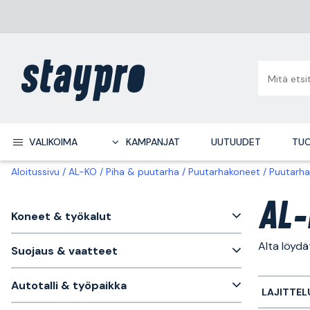
VALIKOIMA
KAMPANJAT
UUTUUDET
TUO
Aloitussivu
AL-KO
Piha & puutarha
Puutarhakoneet
Puutarha
AL-
Koneet & työkalut
Alta löyd
Suojaus & vaatteet
Autotalli & työpaikka
LAJITTEL