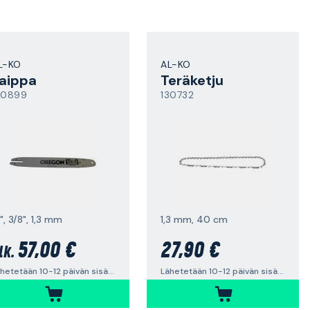
L-KO
AL-KO
aippa
Teräketju
30899
130732
", 3/8", 1,3 mm
1,3 mm, 40 cm
57,00 €
27,90 €
lk.
Lähetetään 10-12 päivän sisällä
Lähetetään 10-12 päivän sisällä