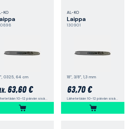
L-KO
AL-KO
aippa
Laippa
30898
130901
5", 0325, 64 cm
18", 3/8", 1,3 mm
63,60 €
63,70 €
lk.
Lähetetään 10-12 päivän sisällä
Lähetetään 10-12 päivän sisällä