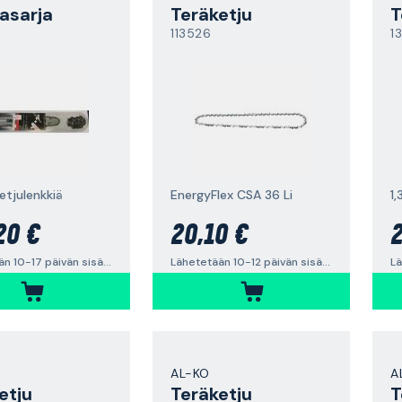
asarja
Teräketju
T
113526
1
ketjulenkkiä
EnergyFlex CSA 36 Li
1
20 €
20,10 €
2
Lähetetään 10-17 päivän sisällä
Lähetetään 10-12 päivän sisällä
AL-KO
A
etju
Teräketju
T