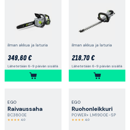
ilman akkua ja laturia
ilman akkua ja laturia
349,60 €
218,70 €
Lähetetään 6-9 päivän sisällä
Lähetetään 6-9 päivän sisällä
EGO
EGO
Raivaussaha
Ruohonleikkuri
BC3800E
POWER+ LM1900E-SP
4,0
4,0