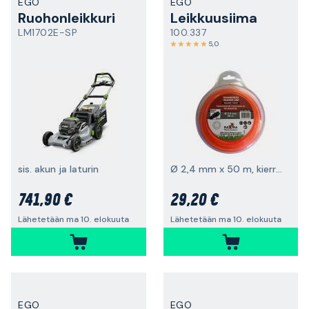
EGO
EGO
Ruohonleikkuri
Leikkuusiima
LM1702E-SP
100.337
5,0
sis. akun ja laturin
Ø 2,4 mm x 50 m, kierretty
741,90 €
29,20 €
Lähetetään ma 10. elokuuta
Lähetetään ma 10. elokuuta
EGO
EGO