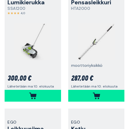
Lumikierukka
Pensasleikkuri
SSA1200
HTA2000
4,0
moottoriyksikkö
300,00 €
287,00 €
Lähetetään ma 10. elokuuta
Lähetetään ma 10. elokuuta
EGO
EGO
Leikkuusiima
Ketju