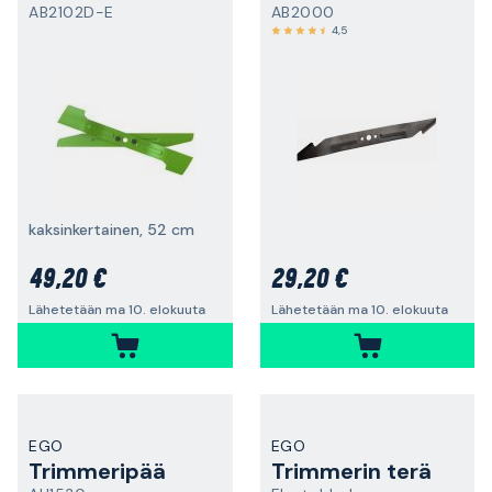
AB2102D-E
AB2000
4,5
kaksinkertainen, 52 cm
49,20 €
29,20 €
Lähetetään ma 10. elokuuta
Lähetetään ma 10. elokuuta
EGO
EGO
Trimmeripää
Trimmerin terä