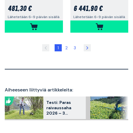
481,30 €
6 441,90 €
Lähetetään 6-9 päivän sisällä
Lähetetään 6-9 päivän sisällä
1
2
3
Aiheeseen liittyviä artikkeleita:
Testi: Paras
raivaussaha
2026 – 3
myyntisuosikkia
vertailussa