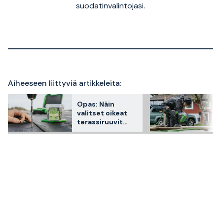
suodatinvalintojasi.
Aiheeseen liittyviä artikkeleita:
Opas: Näin
valitset oikeat
terassiruuvit
terassillesi