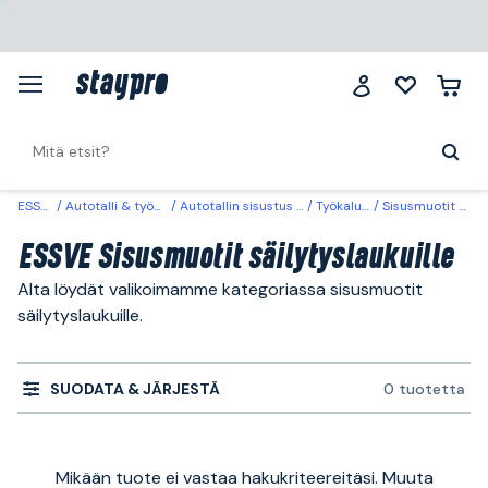
ESSVE
Autotalli & työpaikka
Autotallin sisustus & säilytys
Työkalusäilytys
Sisusmuotit säilytyslaukuille
ESSVE Sisusmuotit säilytyslaukuille
Alta löydät valikoimamme kategoriassa sisusmuotit
säilytyslaukuille.
SUODATA & JÄRJESTÄ
0 tuotetta
Mikään tuote ei vastaa hakukriteereitäsi. Muuta