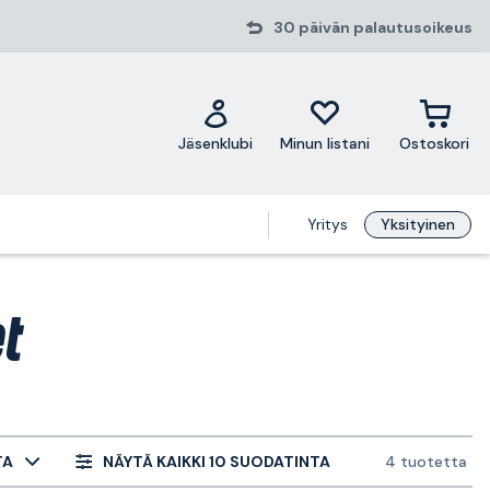
30 päivän palautusoikeus
Jäsenklubi
Minun listani
Ostoskori
Yritys
Yksityinen
t
TA
NÄYTÄ KAIKKI 10 SUODATINTA
4 tuotetta