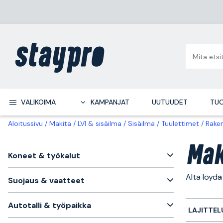
VALIKOIMA
KAMPANJAT
UUTUUDET
TUO
Aloitussivu
Makita
LVI & sisäilma
Sisäilma
Tuulettimet
Rake
Mak
Koneet & työkalut
Alta löyd
Suojaus & vaatteet
Autotalli & työpaikka
LAJITTEL