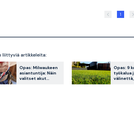
1
liittyviä artikkeleita:
Opas: Milwaukeen
Opas: 9 k
asiantuntija: Näin
työkalua 
valitset akut
välinettä,
työkaluihisi
auttavat 
hoitamaa
nurmikko