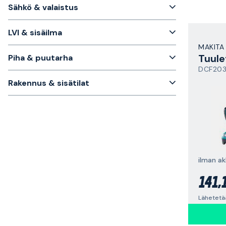
Sähkö & valaistus
LVI & sisäilma
MAKITA
Tuule
Piha & puutarha
DCF20
Rakennus & sisätilat
ilman ak
141,
Lähetetää