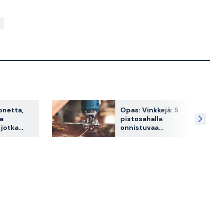
onetta,
Opas: Vinkkejä: 5
ja
pistosahalla
 jotka
onnistuvaa
sinua
työtehtävää
n
a