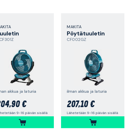
AKITA
MAKITA
uuletin
Pöytätuuletin
CF301Z
CF002GZ
man akkua ja laturia
ilman akkua ja laturia
04,90 €
207,10 €
hetetään 9-16 päivän sisällä
Lähetetään 9-16 päivän sisällä