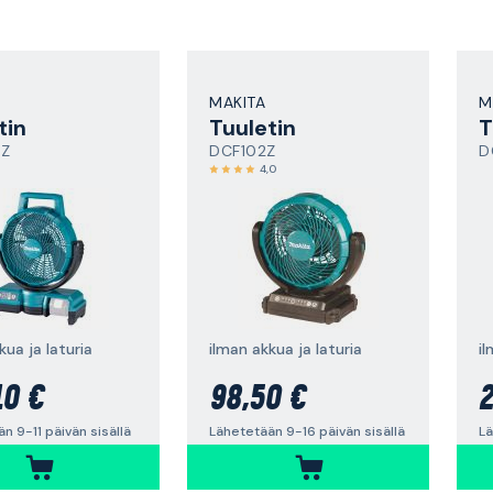
MAKITA
M
tin
Tuuletin
T
3Z
DCF102Z
D
4,0
kua ja laturia
ilman akkua ja laturia
il
10 €
98,50 €
2
n 9-11 päivän sisällä
Lähetetään 9-16 päivän sisällä
Lä