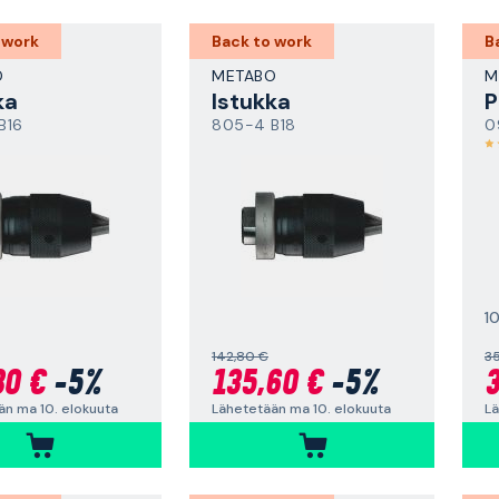
 work
Back to work
B
O
METABO
M
ka
Istukka
P
B16
805-4 B18
0
1
142,80 €
35
80 €
-5%
135,60 €
-5%
3
än ma 10. elokuuta
Lähetetään ma 10. elokuuta
Lä