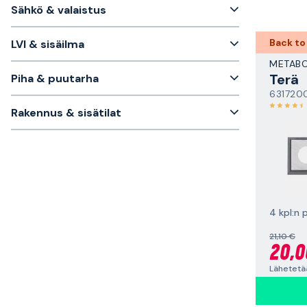
Sähkö & valaistus
Back to
LVI & sisäilma
METAB
Terä
Piha & puutarha
631720
Rakennus & sisätilat
4 kpl:n 
21,10 €
20,0
Lähetetä