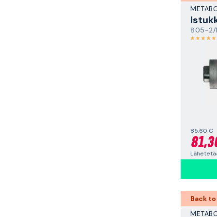
METAB
Istuk
805-2/1
85,60 €
81,3
Lähetetää
Back to
METAB