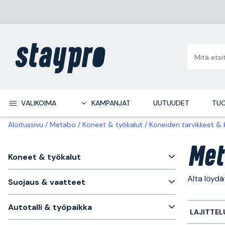
VALIKOIMA
KAMPANJAT
UUTUUDET
TUO
Aloitussivu
Metabo
Koneet & työkalut
Koneiden tarvikkeet &
Met
Koneet & työkalut
Alta löydä
Suojaus & vaatteet
Autotalli & työpaikka
LAJITTEL