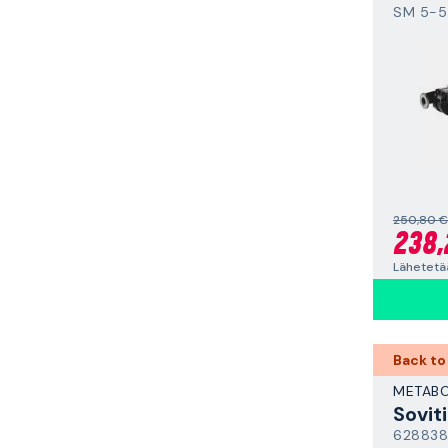
SM 5-5
250,80 €
238,
Lähetetää
Back to
METAB
Sovit
62883