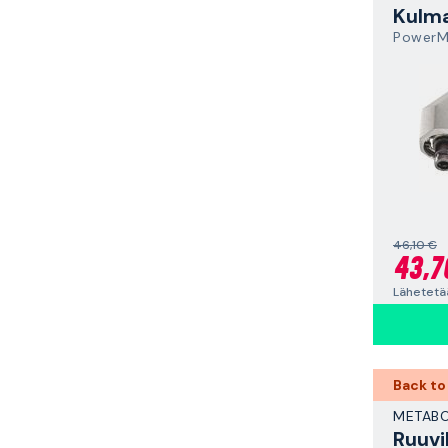
Kulm
PowerM
46,10 €
43,7
Lähetetää
Back to
METAB
Ruuvi