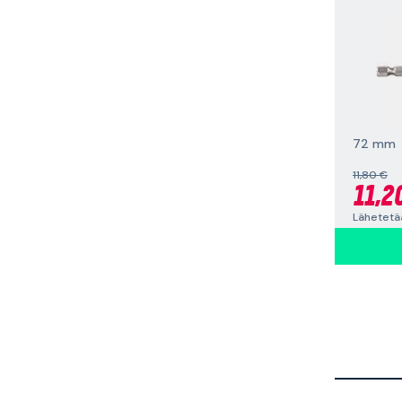
72 mm
11,80 €
11,2
Lähetetää