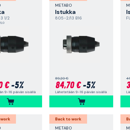
O
METABO
M
ka
Istukka
I
3 1/2
805-2/13 B16
F
5,0
89,20 €
41
0 €
-5%
84,70 €
-5%
3
n 9-16 päivän sisällä
Lähetetään 9-16 päivän sisällä
Lä
 work
Back to work
B
O
METABO
M