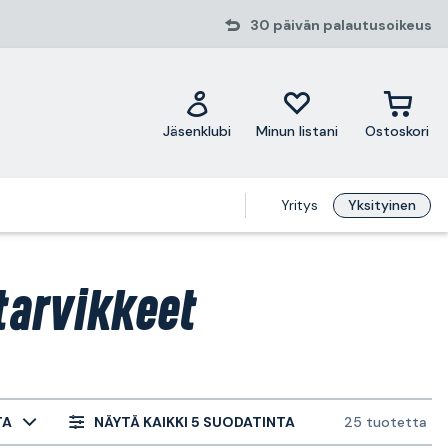
30 päivän palautusoikeus
Jäsenklubi
Minun listani
Ostoskori
Yritys
Yksityinen
tarvikkeet
TA
NÄYTÄ KAIKKI 5 SUODATINTA
25 tuotetta