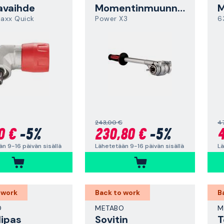
avaihde
Momentinmuunnin
M
axx Quick
Power X3
6
243,00 €
4
0 €
-5%
230,80 €
-5%
4
n 9-16 päivän sisällä
Lähetetään 9-16 päivän sisällä
Lä
 work
Back to work
B
O
METABO
M
lipas
Sovitin
T