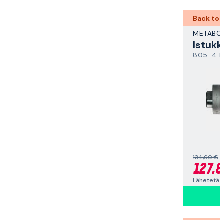
Back to
METAB
Istuk
805-4 
134,60 €
127,
Lähetetä