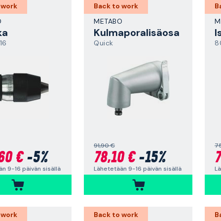
 work
Back to work
B
O
METABO
M
ka
Kulmaporalisäosa
I
16
Quick
8
91,90 €
7
60 €
-5%
78,10 €
-15%
7
n 9-16 päivän sisällä
Lähetetään 9-16 päivän sisällä
Lä
 work
Back to work
B