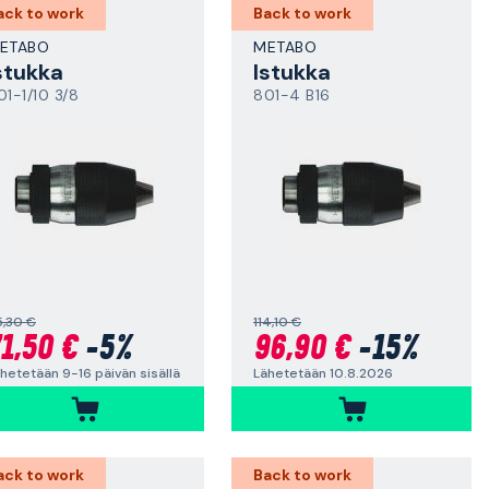
ack to work
Back to work
ETABO
METABO
stukka
Istukka
01-1/10 3/8
801-4 B16
5,30 €
114,10 €
1,50 €
-5%
96,90 €
-15%
hetetään 9-16 päivän sisällä
Lähetetään 10.8.2026
ack to work
Back to work