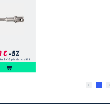
0 €
-5%
n 9-16 päivän sisällä
1