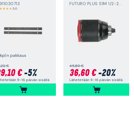
911030713
FUTURO PLUS S1M 1/2-20 UNF
5,0
 kpl:n pakkaus
,20 €
45,80 €
9,10 €
-5%
36,60 €
-20%
hetetään 9-16 päivän sisällä
Lähetetään 9-16 päivän sisällä