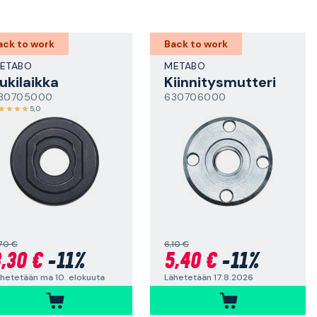
ack to work
Back to work
ETABO
METABO
ukilaikka
Kiinnitysmutteri
30705000
630706000
5,0
70 €
6,10 €
,30 €
-11%
5,40 €
-11%
hetetään ma 10. elokuuta
Lähetetään 17.8.2026