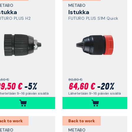
ETABO
METABO
stukka
Istukka
UTURO PLUS H2
FUTURO PLUS S1M Quick
,60 €
80,80 €
9,50 €
-5%
64,60 €
-20%
hetetään 9-16 päivän sisällä
Lähetetään 9-16 päivän sisällä
ack to work
Back to work
ETABO
METABO