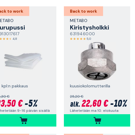
ack to work
Back to work
ETABO
METABO
urupussi
Kiristysholkki
913017617
631946000
4,8
5,0
0 kpl:n pakkaus
kuusiokolomutterilla
,30 €
25,20 €
3,50 €
-5%
22,60 €
-10%
alk.
hetetään 9-16 päivän sisällä
Lähetetään ma 10. elokuuta