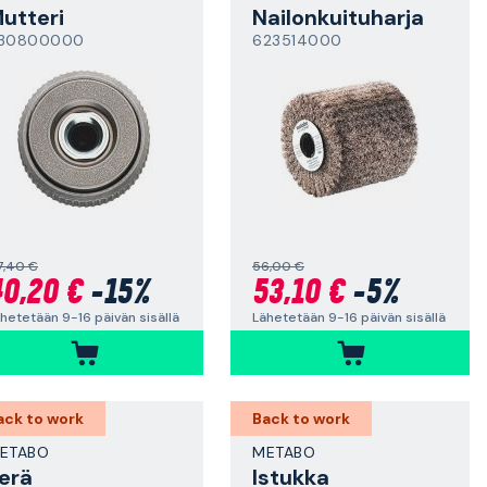
utteri
Nailonkuituharja
30800000
623514000
7,40 €
56,00 €
0,20 €
-15%
53,10 €
-5%
hetetään 9-16 päivän sisällä
Lähetetään 9-16 päivän sisällä
ack to work
Back to work
ETABO
METABO
erä
Istukka