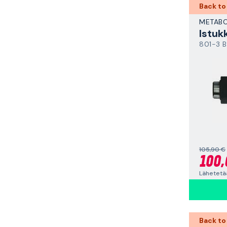
Back to
METAB
Istuk
801-3 B
105,90 €
100,
Lähetetää
Back to