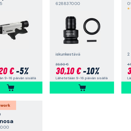
5
628837000
0
iskunkestävä
2
33,50 €
41
20 €
-5%
30,10 €
-10%
3
n 9-16 päivän sisällä
Lähetetään 9-16 päivän sisällä
Lä
 work
O
inosa
8000