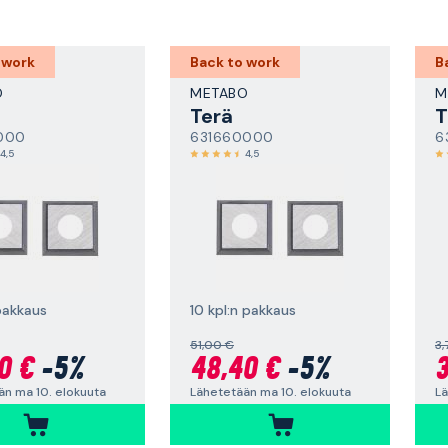
 work
Back to work
B
O
METABO
M
Terä
T
000
631660000
6
4,5
4,5
pakkaus
10 kpl:n pakkaus
51,00 €
3,
0 €
-5%
48,40 €
-5%
3
än ma 10. elokuuta
Lähetetään ma 10. elokuuta
Lä