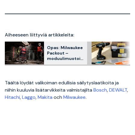
Aiheeseen liittyviä artikkeleita:
Opas: Milwaukee
Packout –
moduulimuotoin
en
säilytysratkaisu
ammattilaisille
Täältä löydät valikoiman edullisia säilytyslaatikoita ja
niihin kuuluvia lisätarvikkeita valmistajilta
Bosch
,
DEWALT
,
Hitachi
,
Laggo
,
Makita
och
Milwaukee
.