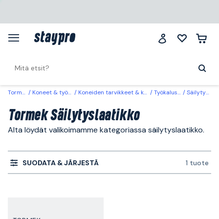
Tormek
Koneet & työkalut
Koneiden tarvikkeet & käyttöosat
Työkalusäilytys
Säilytyslaatikko
Tormek Säilytyslaatikko
Alta löydät valikoimamme kategoriassa säilytyslaatikko.
SUODATA & JÄRJESTÄ
1 tuote