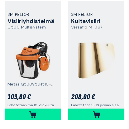
3M PELTOR
3M PELTOR
Visiiriyhdistelmä
Kultavisiiri
G500 Multisystem
Versaflo M-967
Metsä G500V5JH510-OR
103,60 €
208,00 €
Lähetetään ma 10. elokuuta
Lähetetään 9-16 päivän sisällä