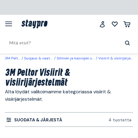
3M Peltor
Suojaus & vaatteet
Silmien ja kasvojen suojaus
Visiirit & visiirijärjestelmät
3M Peltor Visiirit &
visiirijärjestelmät
Alta löydät valikoimamme kategoriassa visiirit &
visiirijärjestelmät.
SUODATA & JÄRJESTÄ
4 tuotetta