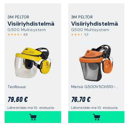
3M PELTOR
3M PELTOR
Visiiriyhdistelmä
Visiiriyhdistelmä
G500 Multisystem
G500 Multisystem
4,8
3,3
Teollisuus
Metsä G500V5CH510-OR
79,60 €
76,70 €
Lähetetään ma 10. elokuuta
Lähetetään ma 10. elokuuta