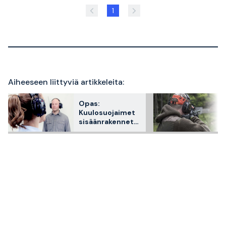
1
Aiheeseen liittyviä artikkeleita:
Opas:
Kuulosuojaimet
sisäänrakennetul
la
radiopuhelimella
– näin ne
toimivat