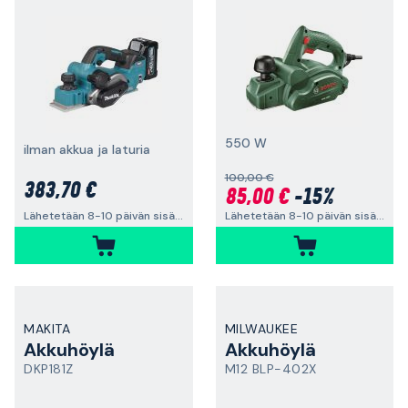
550 W
ilman akkua ja laturia
100,00 €
383,70 €
85,00 €
-15%
Lähetetään 8-10 päivän sisällä
Lähetetään 8-10 päivän sisällä
MAKITA
MILWAUKEE
Akkuhöylä
Akkuhöylä
DKP181Z
M12 BLP-402X