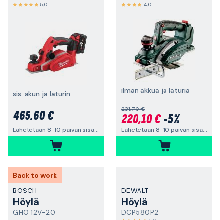
5,0
4,0
ilman akkua ja laturia
sis. akun ja laturin
231,70 €
465,60 €
220,10 €
-5%
Lähetetään 8-10 päivän sisällä
Lähetetään 8-10 päivän sisällä
Back to work
BOSCH
DEWALT
Höylä
Höylä
GHO 12V-20
DCP580P2