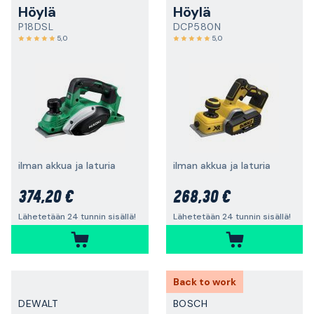
Höylä
Höylä
P18DSL
DCP580N
5,0
5,0
ilman akkua ja laturia
ilman akkua ja laturia
374,20 €
268,30 €
Lähetetään 24 tunnin sisällä!
Lähetetään 24 tunnin sisällä!
Back to work
DEWALT
BOSCH