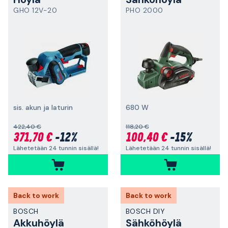
GHO 12V-20
PHO 2000
sis. akun ja laturin
680 W
422,40 €
118,20 €
371,70 €
-12%
100,40 €
-15%
Lähetetään 24 tunnin sisällä!
Lähetetään 24 tunnin sisällä!
Back to work
Back to work
BOSCH
BOSCH DIY
Akkuhöylä
Sähköhöylä