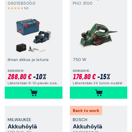
06015B5000
PHO 3100
5,0
ilman akkua ja laturia
750 W
320,90 €
208,00 €
288,80 €
-10%
176,80 €
-15%
Lähetetään 8-10 päivän sisällä
Lähetetään 24 tunnin sisällä!
Back to work
MILWAUKEE
BOSCH
Akkuhöylä
Akkuhöylä