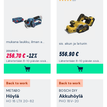
5,0
mukana laukku, ilman akkua ja laturia
sis. akun ja laturin
291,80 €
556,90 €
256,70 €
-12%
Lähetetään 8-10 päivän sisällä
Lähetetään 8-10 päivän sisällä
Back to work
Back to work
METABO
BOSCH DIY
Höylä
Akkuhöylä
HO 18 LTX 20-82
PHO 18V-20