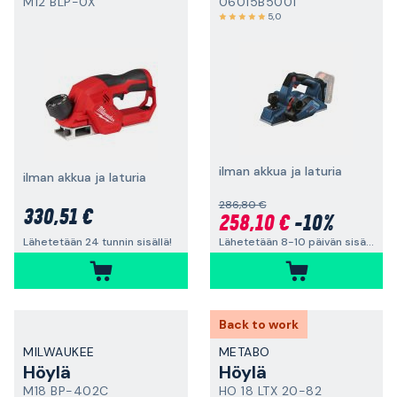
M12 BLP-0X
06015B5001
5,0
ilman akkua ja laturia
ilman akkua ja laturia
286,80 €
330,51 €
258,10 €
-10%
Lähetetään 8-10 päivän sisällä
Lähetetään 24 tunnin sisällä!
Back to work
MILWAUKEE
METABO
Höylä
Höylä
M18 BP-402C
HO 18 LTX 20-82