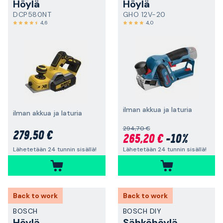
Höylä
Höylä
DCP580NT
GHO 12V-20
4,6
4,0
ilman akkua ja laturia
ilman akkua ja laturia
294,70 €
279,50 €
265,20 €
-10%
Lähetetään 24 tunnin sisällä!
Lähetetään 24 tunnin sisällä!
Back to work
Back to work
BOSCH
BOSCH DIY
Höylä
Sähköhöylä