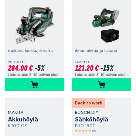
mukana laukku, ilman akkua ja laturia
ilman akkua ja laturia
299,00 €
142,70 €
284,00 €
-5%
121,20 €
-15%
Lähetetään 8-10 päivän sisällä
Lähetetään 8-10 päivän sisällä
Back to work
MAKITA
BOSCH DIY
Akkuhöylä
Sähköhöylä
KP001GZ
PHO 1500
5,0