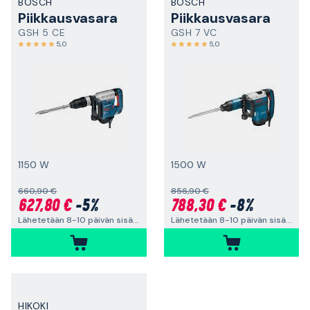
BOSCH
BOSCH
Piikkausvasara
Piikkausvasara
GSH 5 CE
GSH 7 VC
5,0
5,0
1150 W
1500 W
660,90 €
856,90 €
627,80 €
-5%
788,30 €
-8%
Lähetetään 8-10 päivän sisällä
Lähetetään 8-10 päivän sisällä
HIKOKI