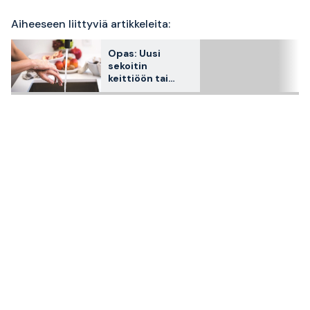
Aiheeseen liittyviä artikkeleita:
Opas: Uusi
sekoitin
keittiöön tai
kylpyhuoneesee
n? Huomioi tämä!