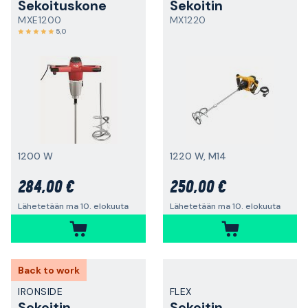
Sekoituskone
Sekoitin
MXE1200
MX1220
5,0
1200 W
1220 W, M14
284,00 €
250,00 €
Lähetetään ma 10. elokuuta
Lähetetään ma 10. elokuuta
Back to work
IRONSIDE
FLEX
Sekoitin
Sekoitin