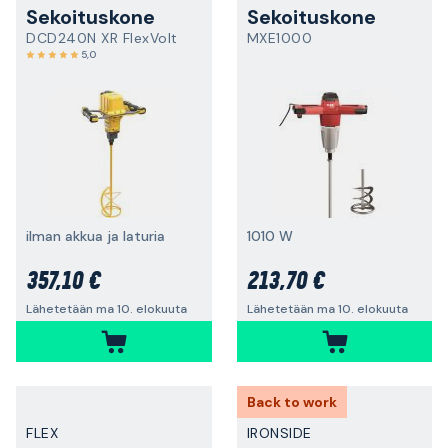
Sekoituskone
Sekoituskone
DCD240N XR FlexVolt
MXE1000
5,0
ilman akkua ja laturia
1010 W
357,10 €
213,70 €
Lähetetään ma 10. elokuuta
Lähetetään ma 10. elokuuta
Back to work
FLEX
IRONSIDE