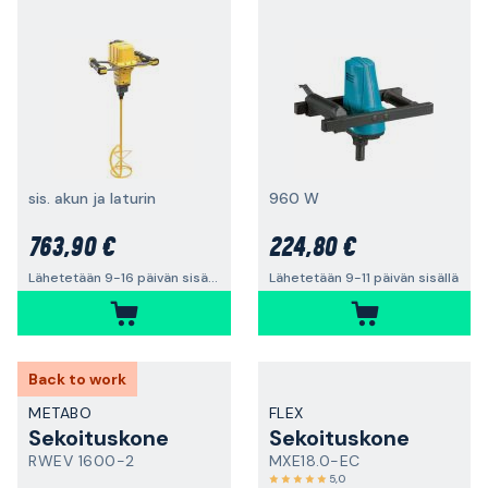
sis. akun ja laturin
960 W
763,90 €
224,80 €
Lähetetään 9-16 päivän sisällä
Lähetetään 9-11 päivän sisällä
Back to work
METABO
FLEX
Sekoituskone
Sekoituskone
RWEV 1600-2
MXE18.0-EC
5,0