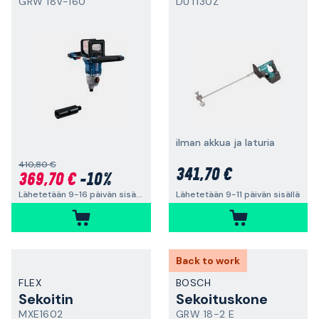
GRW 18V-160
DUT130Z
ilman akkua ja laturia
410,80 €
341,70 €
369,70 €
-10%
Lähetetään 9-16 päivän sisällä
Lähetetään 9-11 päivän sisällä
Back to work
FLEX
BOSCH
Sekoitin
Sekoituskone
MXE1602
GRW 18-2 E