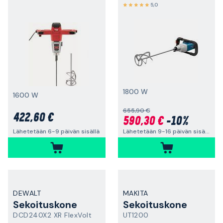
5,0
1800 W
1600 W
655,90 €
422,60 €
590,30 €
-10%
Lähetetään 9-16 päivän sisällä
Lähetetään 6-9 päivän sisällä
DEWALT
MAKITA
Sekoituskone
Sekoituskone
DCD240X2 XR FlexVolt
UT1200