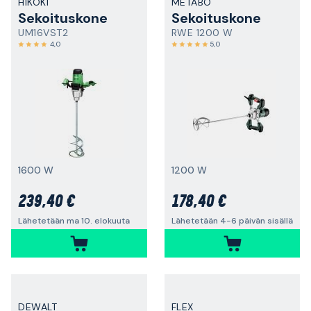
HIKOKI
METABO
Sekoituskone
Sekoituskone
UM16VST2
RWE 1200 W
4,0
5,0
1600 W
1200 W
239,40 €
178,40 €
Lähetetään ma 10. elokuuta
Lähetetään 4-6 päivän sisällä
DEWALT
FLEX