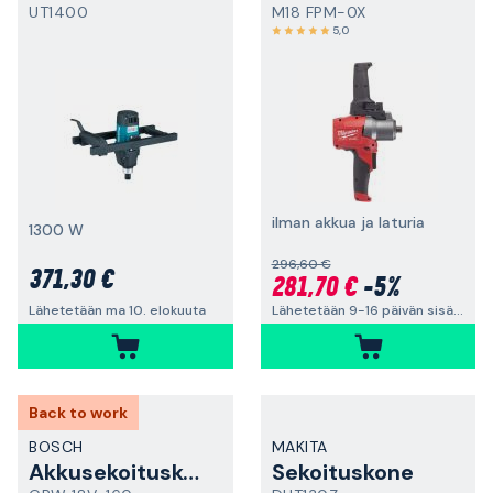
UT1400
M18 FPM-0X
5,0
ilman akkua ja laturia
1300 W
296,60 €
371,30 €
281,70 €
-5%
Lähetetään 9-16 päivän sisällä
Lähetetään ma 10. elokuuta
Back to work
BOSCH
MAKITA
Akkusekoituskone
Sekoituskone