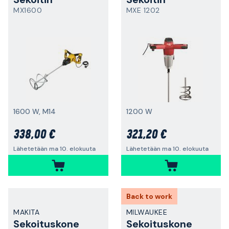
MX1600
MXE 1202
1600 W, M14
1200 W
338,00 €
321,20 €
Lähetetään ma 10. elokuuta
Lähetetään ma 10. elokuuta
Back to work
MAKITA
MILWAUKEE
Sekoituskone
Sekoituskone