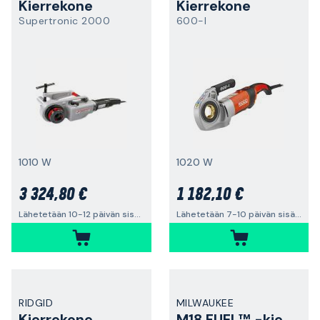
Kierrekone
Kierrekone
Supertronic 2000
600-I
1010 W
1020 W
3 324,80 €
1 182,10 €
Lähetetään 10-12 päivän sisällä
Lähetetään 7-10 päivän sisällä
RIDGID
MILWAUKEE
Kierrekone
M18 FUEL™ -kierteityskone