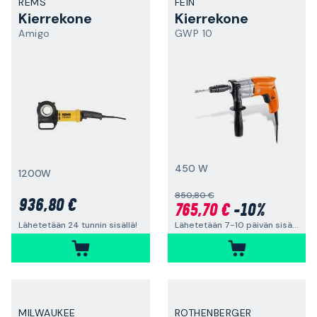
REMS
FEIN
Kierrekone
Kierrekone
Amigo
GWP 10
450 W
1200W
850,80 €
936,80 €
765,70 €
-10%
Lähetetään 7-10 päivän sisällä
Lähetetään 24 tunnin sisällä!
MILWAUKEE
ROTHENBERGER