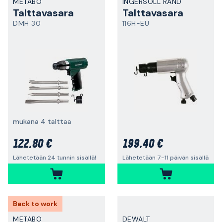
METABO
INGERSOLL RAND
Talttavasara
Talttavasara
DMH 30
116H-EU
mukana 4 talttaa
122,80 €
199,40 €
Lähetetään 24 tunnin sisällä!
Lähetetään 7-11 päivän sisällä
Back to work
METABO
DEWALT