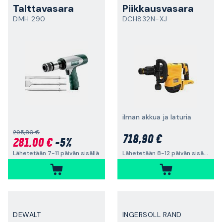
Talttavasara
Piikkausvasara
DMH 290
DCH832N-XJ
ilman akkua ja laturia
295,80 €
718,90 €
281,00 €
-5%
Lähetetään 7-11 päivän sisällä
Lähetetään 8-12 päivän sisällä
DEWALT
INGERSOLL RAND