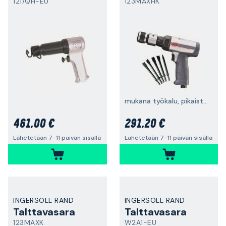
121/QH-EU
123MAXHK
mukana työkalu, pikaistukka ja 5 talttaa
461,00 €
291,20 €
Lähetetään 7-11 päivän sisällä
Lähetetään 7-11 päivän sisällä
INGERSOLL RAND
INGERSOLL RAND
Talttavasara
Talttavasara
123MAXK
W2A1-EU