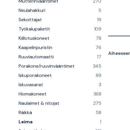
Mutterinvääntimet
270
Neulahakkuri
5
Sekoittajat
19
Työkalupaketit
109
Kiillotuskoneet
78
Kaapelinpuristin
76
Aiheeseen 
Ruuviautomaatti
17
Porakone/ruuvinvääntimet
345
Iskuporakoneet
89
Iskuvasarat
3
Hiomakoneet
368
Naulaimet & nitojat
275
Räikkä
58
Leima
1