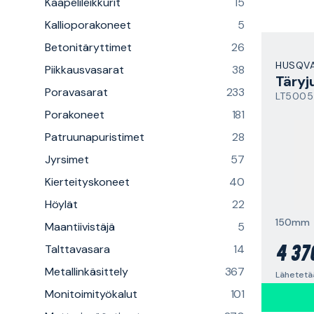
Kaapelileikkurit
15
Kallioporakoneet
5
Betonitäryttimet
26
HUSQV
Piikkausvasarat
38
Täryj
Poravasarat
233
LT5005
Porakoneet
181
Patruunapuristimet
28
Jyrsimet
57
Kierteityskoneet
40
Höylät
22
150mm
Maantiivistäjä
5
Talttavasara
14
4 37
Metallinkäsittely
367
Lähetetää
Monitoimityökalut
101