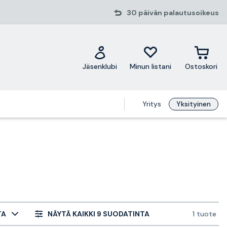
30 päivän palautusoikeus
Jäsenklubi
Minun listani
Ostoskori
Yritys
Yksityinen
TA
NÄYTÄ KAIKKI 9 SUODATINTA
1 tuote