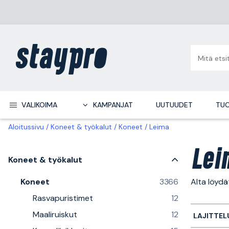
VALIKOIMA
KAMPANJAT
UUTUUDET
TUO
Aloitussivu
Koneet & työkalut
Koneet
Leima
Lei
Koneet & työkalut
Koneet
3366
Alta löydä
Rasvapuristimet
12
Maaliruiskut
12
LAJITTEL