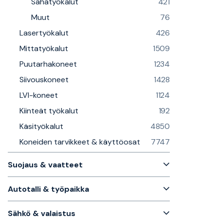
Sahatyökalut
421
Muut
76
Lasertyökalut
426
Mittatyökalut
1509
Puutarhakoneet
1234
Siivouskoneet
1428
LVI-koneet
1124
Kiinteät työkalut
192
Käsityökalut
4850
Koneiden tarvikkeet & käyttöosat
7747
Suojaus & vaatteet
Autotalli & työpaikka
Sähkö & valaistus