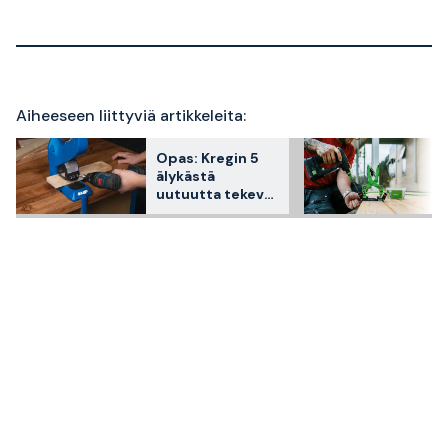
Aiheeseen liittyviä artikkeleita:
Opas: Kregin 5
älykästä
uutuutta tekevät
puun kanssa
työskentelemise
n helpommaksi