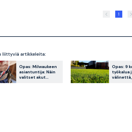
1
liittyviä artikkeleita:
Opas: Milwaukeen
Opas: 9 k
asiantuntija: Näin
työkalua 
valitset akut
välinettä,
työkaluihisi
auttavat 
hoitamaa
nurmikko