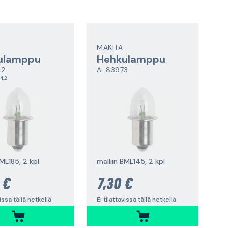
MAKITA
ulamppu
Hehkulamppu
42
A-83973
4,2
BML185, 2 kpl
malliin BML145, 2 kpl
 €
7,30 €
vissa tällä hetkellä
Ei tilattavissa tällä hetkellä