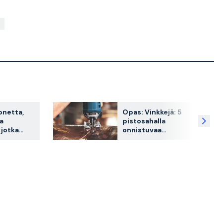
onetta,
Opas: Vinkkejä: 5
ja
pistosahalla
 jotka
onnistuvaa
sinua
työtehtävää
n
a