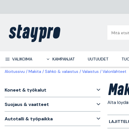
VALIKOIMA
KAMPANJAT
UUTUUDET
TUO
Aloitussivu
Makita
Sähkö & valaistus
Valaistus
Valonlähteet
Mak
Koneet & työkalut
Alta löydä
Suojaus & vaatteet
Autotalli & työpaikka
LAJITTEL