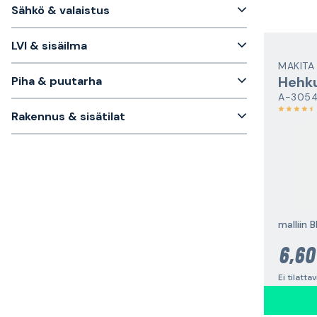
Sähkö & valaistus
LVI & sisäilma
MAKITA
Hehk
Piha & puutarha
A-305
Rakennus & sisätilat
malliin 
6,60
Ei tilatta