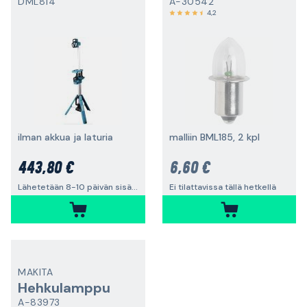
DML814
A-30542
4,2
ilman akkua ja laturia
malliin BML185, 2 kpl
443,80 €
6,60 €
Lähetetään 8-10 päivän sisällä
Ei tilattavissa tällä hetkellä
MAKITA
Hehkulamppu
A-83973