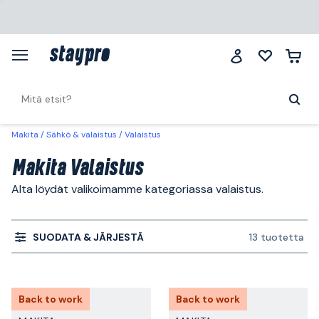
Makita
Sähkö & valaistus
Valaistus
Makita Valaistus
Alta löydät valikoimamme kategoriassa valaistus.
SUODATA & JÄRJESTÄ
13 tuotetta
Back to work
Back to work