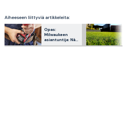
Aiheeseen liittyviä artikkeleita:
Opas:
Milwaukeen
asiantuntija: Näin
valitset akut
työkaluihisi