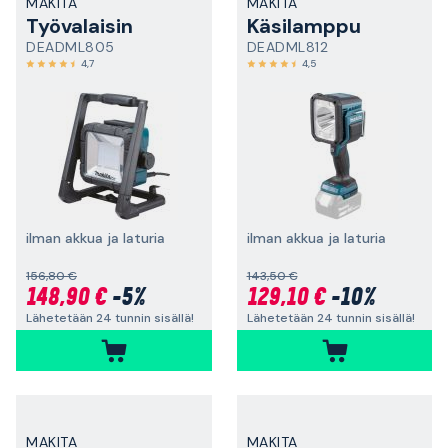
MAKITA
MAKITA
Työvalaisin
Käsilamppu
DEADML805
DEADML812
4,7
4,5
ilman akkua ja laturia
ilman akkua ja laturia
156,80 €
143,50 €
148,90 €
-5%
129,10 €
-10%
Lähetetään 24 tunnin sisällä!
Lähetetään 24 tunnin sisällä!
MAKITA
MAKITA