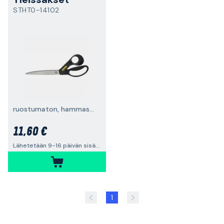
STHT0-14102
ruostumaton, hammastettu, 240 mm
11,60 €
Lähetetään 9-16 päivän sisällä
1