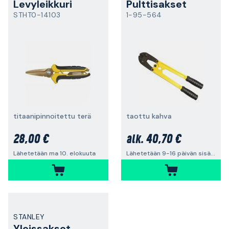
Levyleikkuri
Pulttisakset
STHT0-14103
1-95-564
titaanipinnoitettu terä
taottu kahva
28,00 €
40,70 €
alk.
Lähetetään ma 10. elokuuta
Lähetetään 9-16 päivän sisällä
STANLEY
Yleissakset