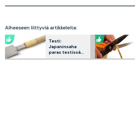
Aiheeseen liittyviä artikkeleita:
Testi:
Japaninsaha
paras testissä
2026 – 3
asiakkaiden
suosikkia
vertailtuna