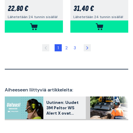
22,80 €
31,40 €
Lähetetään 24 tunnin sisällä!
Lähetetään 24 tunnin sisällä!
1
2
3
Aiheeseen liittyviä artikkeleita:
Uutinen: Uudet
3M Peltor WS
Alert X ovat
täällä!