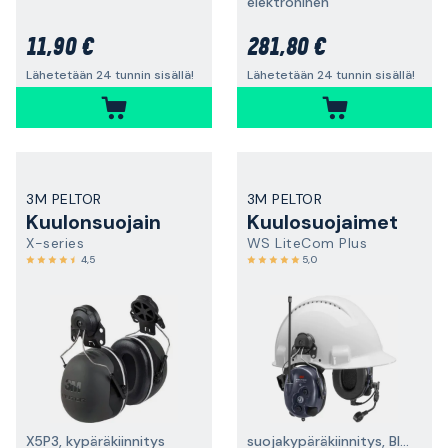
elektroninen
11,90 €
281,80 €
Lähetetään 24 tunnin sisällä!
Lähetetään 24 tunnin sisällä!
3M PELTOR
3M PELTOR
Kuulonsuojain
Kuulosuojaimet
X-series
WS LiteCom Plus
4,5
5,0
X5P3, kypäräkiinnitys
suojakypäräkiinnitys, Bluetooth®, kaksisuuntainen radiopuhelin, 16 kanavaa (PMR446 MHz) ja 121 alikanavaa