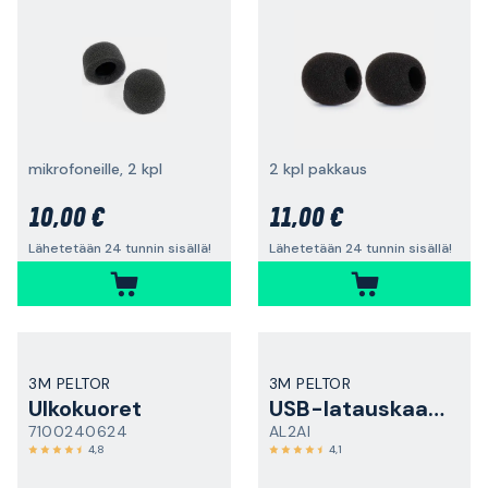
mikrofoneille, 2 kpl
2 kpl pakkaus
10,00 €
11,00 €
Lähetetään 24 tunnin sisällä!
Lähetetään 24 tunnin sisällä!
3M PELTOR
3M PELTOR
Ulkokuoret
USB-latauskaapeli
7100240624
AL2AI
4,8
4,1