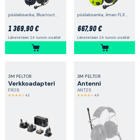
päälakisanka, Bluetooth®, kaksisuuntainen radiopuhelin, 16 kanavaa (PMR446 MHz) ja 121 alikanavaa
päälakisanka, ilman FLX2-tuloa
1 369,90 €
667,90 €
Lähetetään 24 tunnin sisällä!
Lähetetään 24 tunnin sisällä!
3M PELTOR
3M PELTOR
Verkkoadapteri
Antenni
FR08
ANT25
4,2
4,9