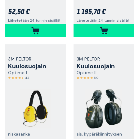
52,50 €
1 195,70 €
Lähetetään 24 tunnin sisällä!
Lähetetään 24 tunnin sisällä!
3M PELTOR
3M PELTOR
Kuulosuojain
Kuulosuojain
Optime I
Optime II
4,7
5,0
niskasanka
sis. kypäräkiinnityksen