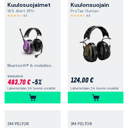
Kuulosuojaimet
Kuulonsuojain
WS Alert XPI+
ProTac Hunter
4,5
4,6
Bluetooth® & mobiilisovellus, päälakisanka
509,20 €
124,00 €
483,70 €
-5%
Lähetetään 24 tunnin sisällä!
Lähetetään 24 tunnin sisällä!
3M PELTOR
3M PELTOR