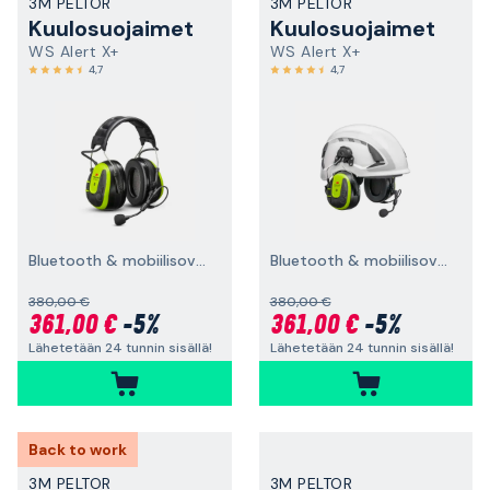
3M PELTOR
3M PELTOR
Kuulosuojaimet
Kuulosuojaimet
WS Alert X+
WS Alert X+
4,7
4,7
Bluetooth & mobiilisovellus, päälakisanka
Bluetooth & mobiilisovellus, suojakypäräkiinnitys
380,00 €
380,00 €
361,00 €
-5%
361,00 €
-5%
Lähetetään 24 tunnin sisällä!
Lähetetään 24 tunnin sisällä!
Back to work
3M PELTOR
3M PELTOR