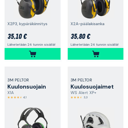
X2P3, kypäräkiinnitys
X2A-päälakisanka
35,10 €
35,80 €
Lähetetään 24 tunnin sisällä!
Lähetetään 24 tunnin sisällä!
3M PELTOR
3M PELTOR
Kuulonsuojain
Kuulosuojaimet
X1A
WS Alert XP+
4,1
3,3