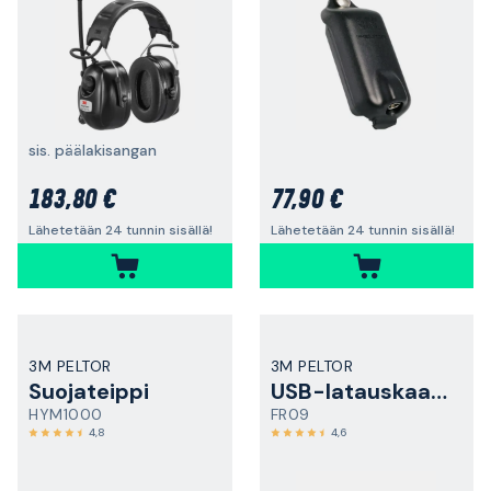
sis. päälakisangan
183,80 €
77,90 €
Lähetetään 24 tunnin sisällä!
Lähetetään 24 tunnin sisällä!
3M PELTOR
3M PELTOR
Suojateippi
USB-latauskaapeli
HYM1000
FR09
4,8
4,6