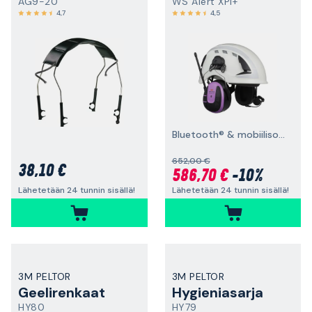
AG9-20
WS Alert XPI+
4,7
4,5
Bluetooth® & mobiilisovellus, suojakypäräkiinnitys
652,00 €
38,10 €
586,70 €
-10%
Lähetetään 24 tunnin sisällä!
Lähetetään 24 tunnin sisällä!
3M PELTOR
3M PELTOR
Geelirenkaat
Hygieniasarja
HY80
HY79