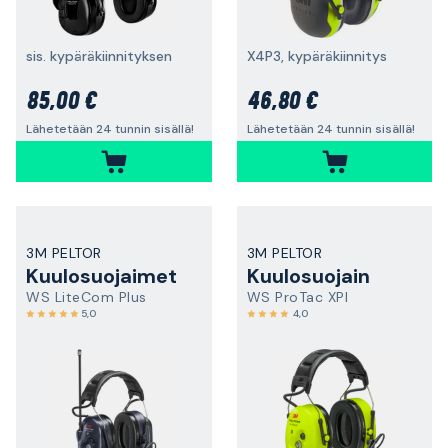
sis. kypäräkiinnityksen
X4P3, kypäräkiinnitys
85,00 €
46,80 €
Lähetetään 24 tunnin sisällä!
Lähetetään 24 tunnin sisällä!
3M PELTOR
3M PELTOR
Kuulosuojaimet
Kuulosuojain
WS LiteCom Plus
WS ProTac XPI
5,0
4,0