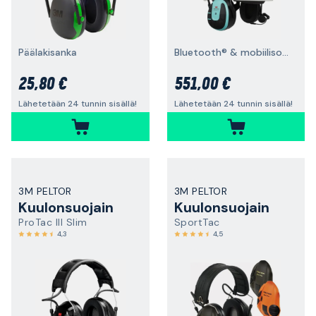
Päälakisanka
Bluetooth® & mobiilisovellus, suojakypäräkiinnitys
25,80 €
551,00 €
Lähetetään 24 tunnin sisällä!
Lähetetään 24 tunnin sisällä!
3M PELTOR
3M PELTOR
Kuulonsuojain
Kuulonsuojain
ProTac III Slim
SportTac
4,3
4,5