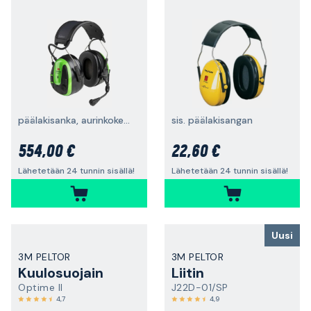
päälakisanka, aurinkokennolataus, Bluetooth® MultiPoint
sis. päälakisangan
554,00 €
22,60 €
Lähetetään 24 tunnin sisällä!
Lähetetään 24 tunnin sisällä!
Uusi
3M PELTOR
3M PELTOR
Kuulosuojain
Liitin
Optime II
J22D-01/SP
4,7
4,9