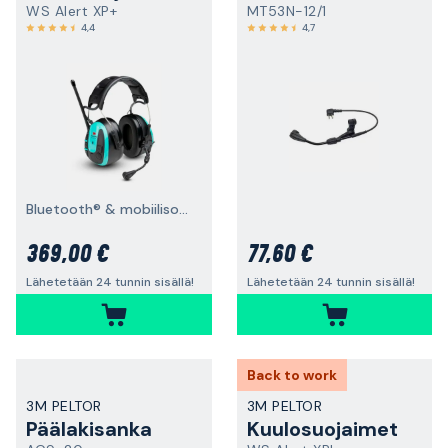
WS Alert XP+
MT53N-12/1
4,4
4,7
Bluetooth® & mobiilisovellus, päälakisanka
369,00 €
77,60 €
Lähetetään 24 tunnin sisällä!
Lähetetään 24 tunnin sisällä!
Back to work
3M PELTOR
3M PELTOR
Päälakisanka
Kuulosuojaimet