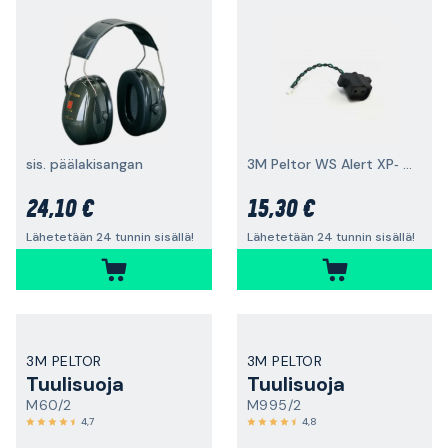
sis. päälakisangan
3M Peltor WS Alert XP‑ ja XPI‑malleihin
24,10 €
15,30 €
Lähetetään 24 tunnin sisällä!
Lähetetään 24 tunnin sisällä!
3M PELTOR
3M PELTOR
Tuulisuoja
Tuulisuoja
M60/2
M995/2
4,7
4,8