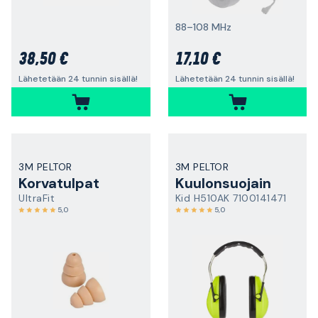
88–108 MHz
38,50 €
17,10 €
Lähetetään 24 tunnin sisällä!
Lähetetään 24 tunnin sisällä!
3M PELTOR
3M PELTOR
Korvatulpat
Kuulonsuojain
UltraFit
Kid H510AK 7100141471
5,0
5,0