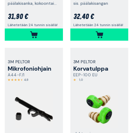
päälakisanka, kokoontaitettava
sis. päälakisangan
31,90 €
32,40 €
Lähetetään 24 tunnin sisällä!
Lähetetään 24 tunnin sisällä!
3M PELTOR
3M PELTOR
Mikrofoniohjain
Korvatulppa
A44-F/1
EEP-100 EU
4,8
1,0