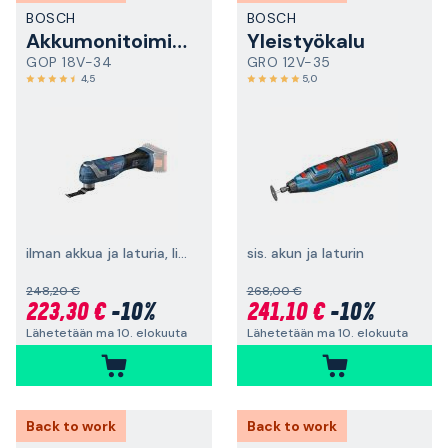
BOSCH
BOSCH
Akkumonitoimityökalu
Yleistyökalu
GOP 18V-34
GRO 12V-35
4,5
5,0
ilman akkua ja laturia, lisävarusteilla
sis. akun ja laturin
248,20 €
268,00 €
223,30 €
-10%
241,10 €
-10%
Lähetetään ma 10. elokuuta
Lähetetään ma 10. elokuuta
Back to work
Back to work