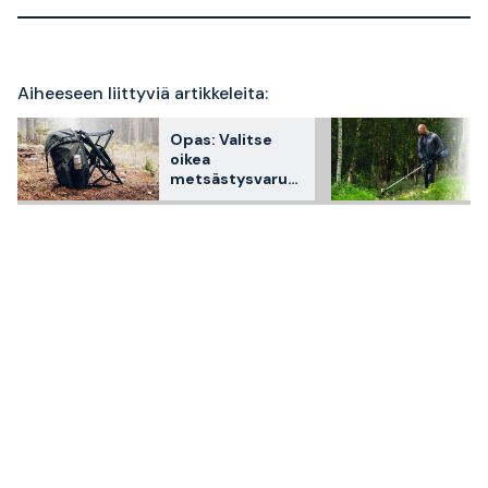
Aiheeseen liittyviä artikkeleita:
Opas: Valitse
oikea
metsästysvarust
us: 9 asiaa, joita
jokainen
metsästäjä
tarvitsee