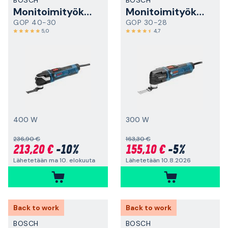
BOSCH
BOSCH
Monitoimityökalu
Monitoimityökalu
GOP 40-30
GOP 30-28
5,0
4,7
400 W
300 W
236,90 €
163,30 €
213,20 €
-10%
155,10 €
-5%
Lähetetään ma 10. elokuuta
Lähetetään 10.8.2026
Back to work
Back to work
BOSCH
BOSCH