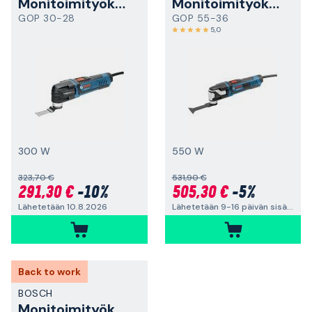
Monitoimityökalu
Monitoimityökalu
GOP 30-28
GOP 55-36
5,0
300 W
550 W
323,70 €
531,90 €
291,30 €
-10%
505,30 €
-5%
Lähetetään 10.8.2026
Lähetetään 9-16 päivän sisällä
Back to work
BOSCH
Monitoimityökalu