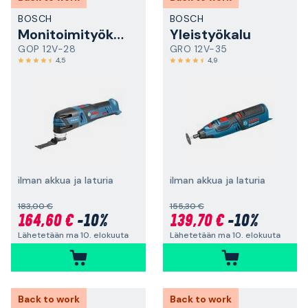
BOSCH
BOSCH
Monitoimityökalu
Yleistyökalu
GOP 12V-28
GRO 12V-35
4,5
4,9
ilman akkua ja laturia
ilman akkua ja laturia
183,00 €
155,30 €
164,60 €
-10%
139,70 €
-10%
Lähetetään ma 10. elokuuta
Lähetetään ma 10. elokuuta
Back to work
Back to work