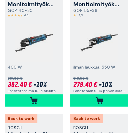
Monitoimityökalu
Monitoimityökalu
GOP 40-30
GOP 55-36
4,5
1,0
400 W
ilman laukkua, 550 W
391,60 €
310,50 €
352,40 €
-10%
279,40 €
-10%
Lähetetään ma 10. elokuuta
Lähetetään 9-16 päivän sisällä
Back to work
Back to work
BOSCH
BOSCH