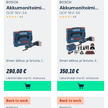
BOSCH
BOSCH
Akkumonitoimityökalu
Akkumonitoimityökalu
GOP 18V-34
GOP 18V-34
4,5
4,8
ilman akkua ja laturia, laukun kanssa
ilman akkua ja laturia, lisävarusteilla
290,00 €
350,10 €
Lähetetään ma 10. elokuuta
Lähetetään ma 10. elokuuta
Back to work
Back to work