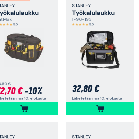
TANLEY
STANLEY
yökalulaukku
Työkalulaukku
atMax
1-96-193
5,0
5,0
0,80 €
32,80 €
2,70 €
-10%
Lähetetään ma 10. elokuuta
hetetään ma 10. elokuuta
TANLEY
STANLEY