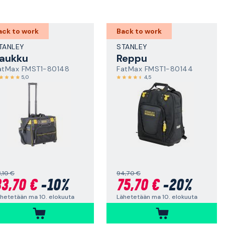
ack to work
Back to work
TANLEY
STANLEY
aukku
Reppu
atMax FMST1-80148
FatMax FMST1-80144
5,0
4,5
,10 €
94,70 €
3,70 €
-10%
75,70 €
-20%
hetetään ma 10. elokuuta
Lähetetään ma 10. elokuuta