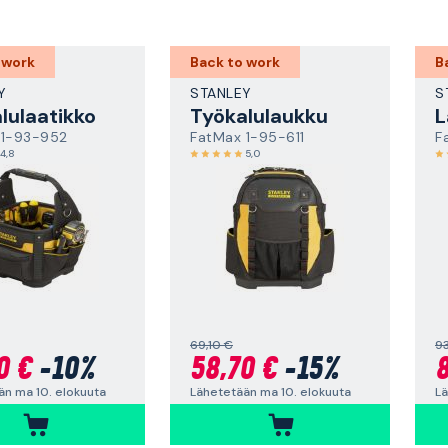
 work
Back to work
B
Y
STANLEY
S
lulaatikko
Työkalulaukku
L
 1-93-952
FatMax 1-95-611
F
4,8
5,0
69,10 €
93
0 €
-10%
58,70 €
-15%
8
än ma 10. elokuuta
Lähetetään ma 10. elokuuta
Lä