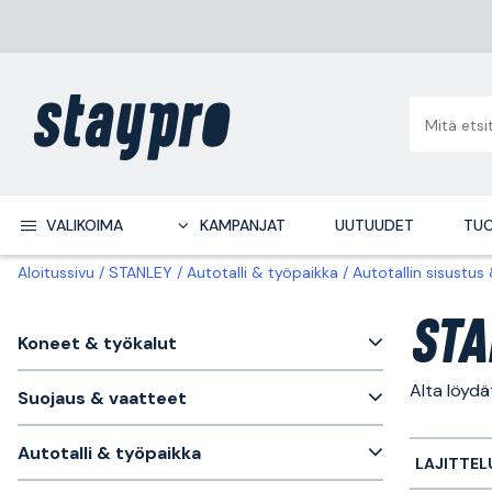
VALIKOIMA
KAMPANJAT
UUTUUDET
TUO
Aloitussivu
STANLEY
Autotalli & työpaikka
Autotallin sisustus 
STA
Koneet & työkalut
Alta löyd
Suojaus & vaatteet
Autotalli & työpaikka
LAJITTEL