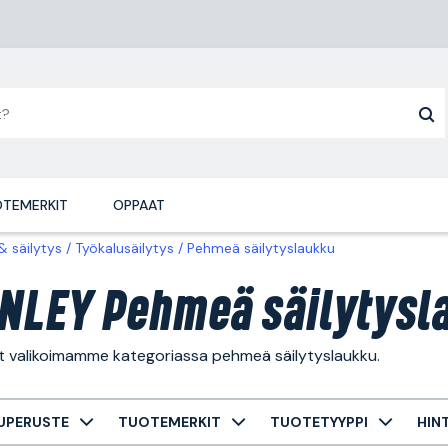
TEMERKIT
OPPAAT
& säilytys
Työkalusäilytys
Pehmeä säilytyslaukku
NLEY Pehmeä säilytysl
ät valikoimamme kategoriassa pehmeä säilytyslaukku.
UPERUSTE
TUOTEMERKIT
TUOTETYYPPI
HIN