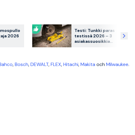
rmospullo
Testi: Tunkki paras
taja 2026
testissä 2026 – 3
asiakassuosikkia
osikkia
vertailussa
sa
Bahco
,
Bosch
,
DEWALT
,
FLEX
,
Hitachi
,
Makita
och
Milwaukee
.