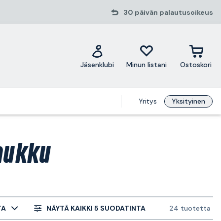
30 päivän palautusoikeus
Jäsenklubi
Minun listani
Ostoskori
Yritys
Yksityinen
aukku
TA
NÄYTÄ KAIKKI 5 SUODATINTA
24 tuotetta