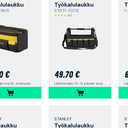
lulaukku
Työkalulaukku
T
73615
STST1-70712
1
4,0
0 €
49,70 €
6
än ma 10. elokuuta
Lähetetään 10-12 päivän sisällä
Y
STANLEY
S
laukku
Työkalulaukku
T