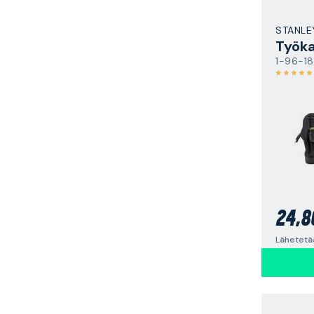
STANLE
Työka
1-96-1
24,8
Lähetetä