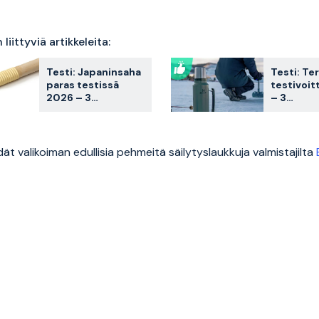
liittyviä artikkeleita:
Testi: Japaninsaha
Testi: Te
paras testissä
testivoit
2026 – 3
– 3
asiakkaiden
asiakassu
suosikkia
vertailus
vertailtuna
dät valikoiman edullisia pehmeitä säilytyslaukkuja valmistajilta