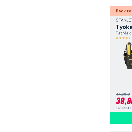
Back to
STANLE
Työka
FatMax
44,30 €
39,8
Lähetetä