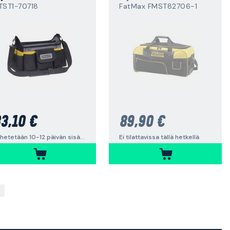
TST1-70718
FatMax FMST82706-1
3,10 €
89,90 €
Lähetetään 10-12 päivän sisällä
Ei tilattavissa tällä hetkellä