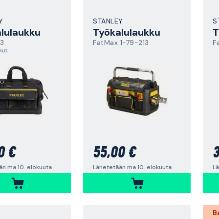
Y
STANLEY
S
lulaukku
Työkalulaukku
T
83
FatMax 1-79-213
F
5,0
0 €
55,00 €
3
än ma 10. elokuuta
Lähetetään ma 10. elokuuta
Lä
B