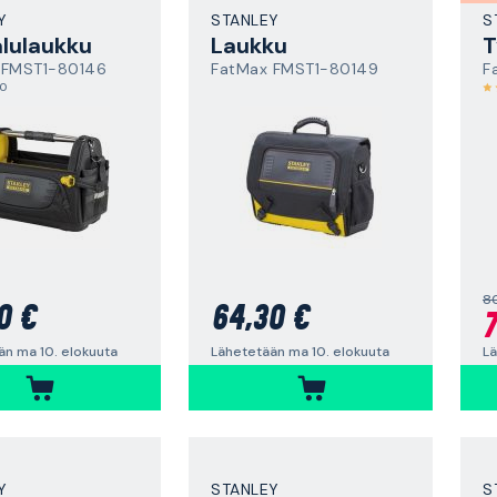
Y
STANLEY
S
lulaukku
Laukku
T
 FMST1-80146
FatMax FMST1-80149
F
,0
8
0 €
64,30 €
7
än ma 10. elokuuta
Lähetetään ma 10. elokuuta
Lä
Y
STANLEY
S