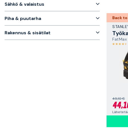
Sähkö & valaistus
Back to
Piha & puutarha
STANLE
Työka
Rakennus & sisätilat
FatMax
49,10 €
44,1
Lähetetä