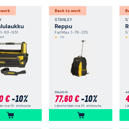
 work
Back to work
B
Y
STANLEY
S
lulaukku
Reppu
R
 1-93-951
FatMax 1-79-215
S
4,6
1,0
86,30 €
4
0 €
-10%
77,60 €
-10%
4
än ma 10. elokuuta
Lähetetään ma 10. elokuuta
Lä