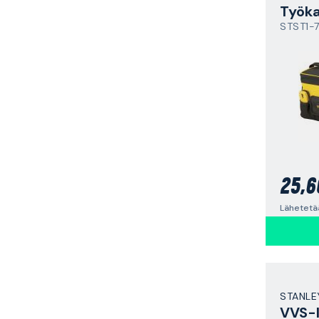
Työka
STST1-
25,6
Lähetetä
STANLE
VVS-