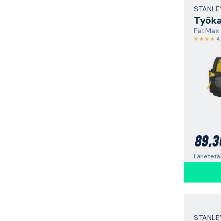
STANLE
Työka
FatMax
4
89,3
Lähetetä
STANLE