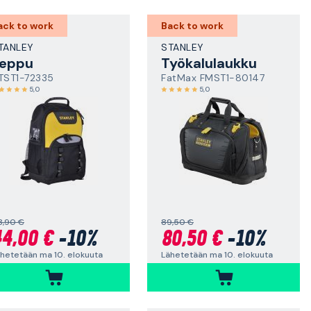
ack to work
Back to work
TANLEY
STANLEY
eppu
Työkalulaukku
TST1-72335
FatMax FMST1-80147
5,0
5,0
8,90 €
89,50 €
4,00 €
-10%
80,50 €
-10%
hetetään ma 10. elokuuta
Lähetetään ma 10. elokuuta