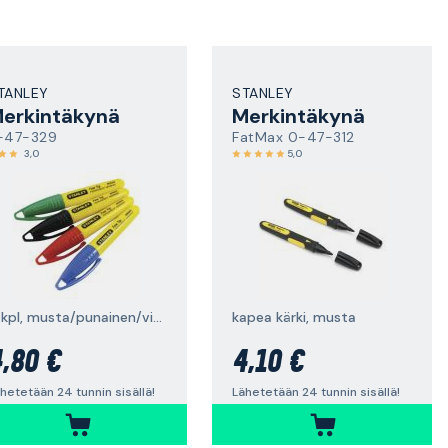
TANLEY
STANLEY
erkintäkynä
Merkintäkynä
-47-329
FatMax 0-47-312
3,0
5,0
4 kpl, musta/punainen/vihreä/sininen
kapea kärki, musta
,80 €
4,10 €
hetetään 24 tunnin sisällä!
Lähetetään 24 tunnin sisällä!