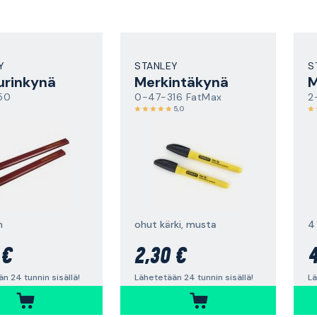
Y
STANLEY
S
urinkynä
Merkintäkynä
M
50
0-47-316 FatMax
2
5,0
n
ohut kärki, musta
 €
2,30 €
4
n 24 tunnin sisällä!
Lähetetään 24 tunnin sisällä!
Lä