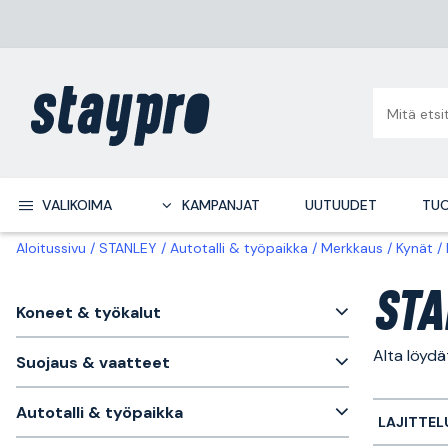
VALIKOIMA
KAMPANJAT
UUTUUDET
TUO
Aloitussivu
STANLEY
Autotalli & työpaikka
Merkkaus
Kynät
STA
Koneet & työkalut
Alta löyd
Suojaus & vaatteet
Autotalli & työpaikka
LAJITTEL