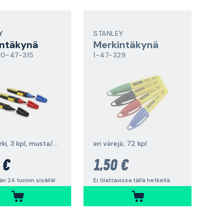
Y
STANLEY
intäkynä
Merkintäkynä
 0-47-315
1-47-329
leveä kärki, 3 kpl, musta/punainen/sininen
eri värejä, 72 kpl
 €
1,50 €
n 24 tunnin sisällä!
Ei tilattavissa tällä hetkellä