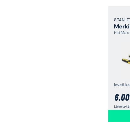
STANLE
Merk
FatMax
6,00
Lähetetää