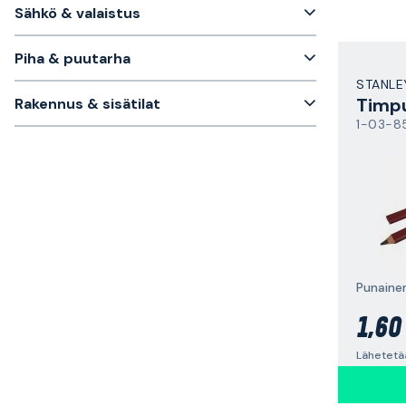
Sähkö & valaistus
Piha & puutarha
STANLE
Timp
Rakennus & sisätilat
1-03-8
Punaine
1,60
Lähetetää