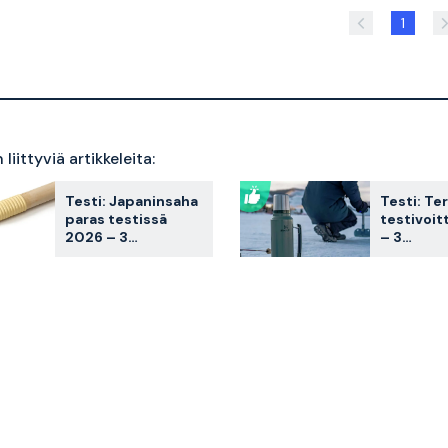
1
liittyviä artikkeleita:
Testi: Japaninsaha
Testi: Te
paras testissä
testivoit
2026 – 3
– 3
asiakkaiden
asiakassu
suosikkia
vertailus
vertailtuna