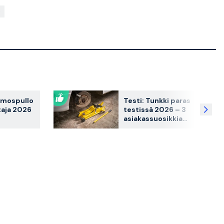
rmospullo
Testi: Tunkki paras
taja 2026
testissä 2026 – 3
asiakassuosikkia
osikkia
vertailussa
sa