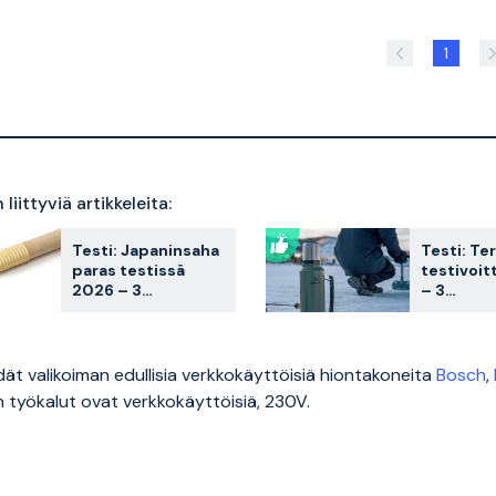
1
liittyviä artikkeleita:
Testi: Japaninsaha
Testi: Te
paras testissä
testivoit
2026 – 3
– 3
asiakkaiden
asiakassu
suosikkia
vertailus
vertailtuna
dät valikoiman edullisia verkkokäyttöisiä hiontakoneita
Bosch
,
 työkalut ovat verkkokäyttöisiä, 230V.