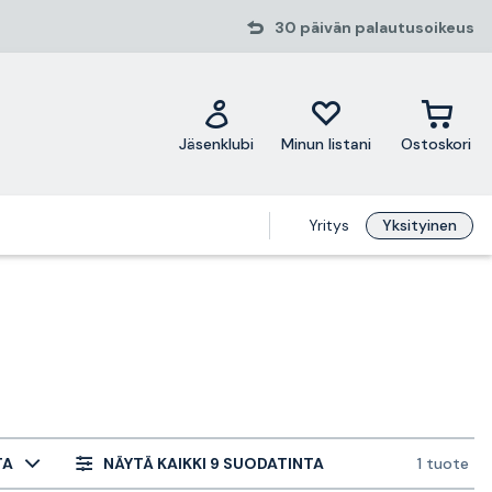
30 päivän palautusoikeus
Jäsenklubi
Minun listani
Ostoskori
Yritys
Yksityinen
TA
NÄYTÄ KAIKKI 9 SUODATINTA
1 tuote