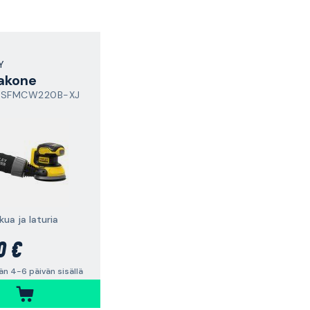
Y
akone
 SFMCW220B-XJ
kua ja laturia
0 €
n 4-6 päivän sisällä