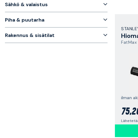
Sähkö & valaistus
Piha & puutarha
STANLE
Hiom
Rakennus & sisätilat
FatMax
ilman ak
75,2
Lähetetää