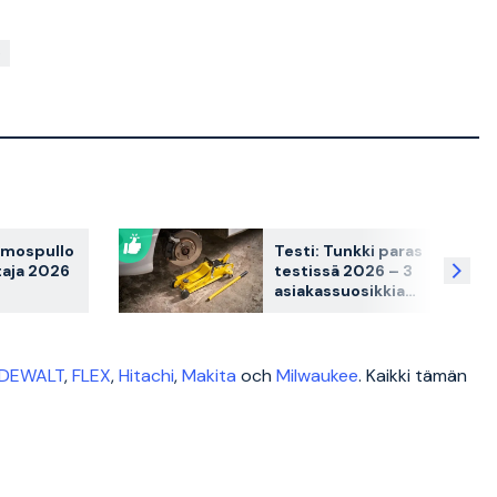
rmospullo
Testi: Tunkki paras
taja 2026
testissä 2026 – 3
asiakassuosikkia
osikkia
vertailussa
sa
DEWALT
,
FLEX
,
Hitachi
,
Makita
och
Milwaukee
. Kaikki tämän