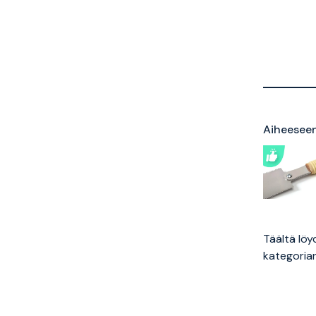
Aiheeseen 
Täältä löy
kategorian