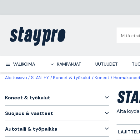
VALIKOIMA
KAMPANJAT
UUTUUDET
TUO
Aloitussivu
STANLEY
Koneet & työkalut
Koneet
Hiomakonee
STA
Koneet & työkalut
Alta löyd
Suojaus & vaatteet
Autotalli & työpaikka
LAJITTEL