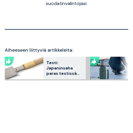
suodatinvalintojasi.
Aiheeseen liittyviä artikkeleita:
Testi:
Japaninsaha
paras testissä
2026 – 3
asiakkaiden
suosikkia
vertailtuna