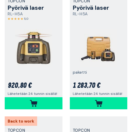
TOPCON
TOPCON
Pyörivä laser
Pyörivä laser
RL-H5A
RL-H5A
5,0
paketti
920,80 €
1 283,70 €
Lähetetään 24 tunnin sisällä!
Lähetetään 24 tunnin sisällä!
Back to work
TOPCON
TOPCON