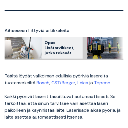
Aiheeseen liittyviä artikkeleita:
Opas:
Lisätarvikkeet,
jotka tekevät
ristilaseristasi
paremman
Täältä löydät valikoiman edullisia pyöriviä lasereita
tuotemerkeiltä
Bosch
,
CST/Berger
,
Leica
ja
Topcon
.
Kaikki pyörivät laserit tasoittuvat automaattisesti. Se
tarkoittaa, että sinun tarvitsee vain asettaa laseri
paikoilleen ja käynnistää laite. Laserisäde alkaa pyöriä, ja
laite asettaa automaattisesti itsensä.