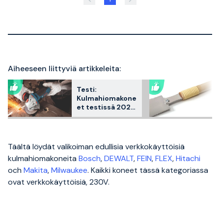
Aiheeseen liittyviä artikkeleita:
Testi:
Kulmahiomakone
et testissä 2026
– 3
asiakassuosikkia
vertailussa
Täältä löydät valikoiman edullisia verkkokäyttöisiä
kulmahiomakoneita
Bosch
,
DEWALT
,
FEIN
,
FLEX
,
Hitachi
och
Makita
,
Milwaukee
. Kaikki koneet tässä kategoriassa
ovat verkkokäyttöisiä, 230V.