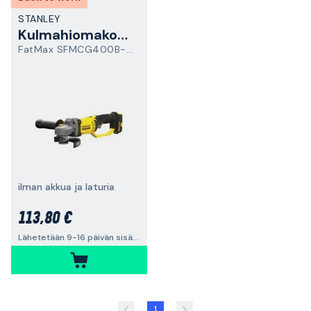
STANLEY
Kulmahiomakone
FatMax SFMCG400B-XJ
ilman akkua ja laturia
113,80 €
Lähetetään 9-16 päivän sisällä
1