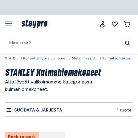
STANLEY
Koneet & työkalut
Koneet
Metallinkäsittely
Kulmahiomakoneet
STANLEY Kulmahiomakoneet
Alta löydät valikoimamme kategoriassa
kulmahiomakoneet.
SUODATA & JÄRJESTÄ
1 tuote
Back to work