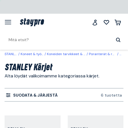
STANLEY
Koneet & työkalut
Koneiden tarvikkeet & käyttöosat
Poranterät & ruuvauskärjet
Kärje
STANLEY Kärjet
Alta löydät valikoimamme kategoriassa kärjet.
SUODATA & JÄRJESTÄ
6 tuotetta