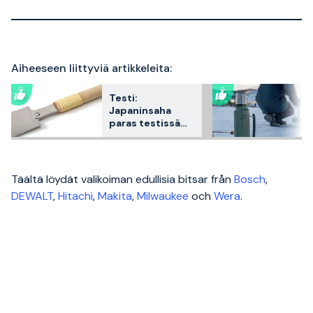
Aiheeseen liittyviä artikkeleita:
Testi:
Japaninsaha
paras testissä
2026 – 3
asiakkaiden
suosikkia
vertailtuna
Täältä löydät valikoiman edullisia bitsar från
Bosch
,
DEWALT
,
Hitachi
,
Makita
,
Milwaukee
och
Wera
.