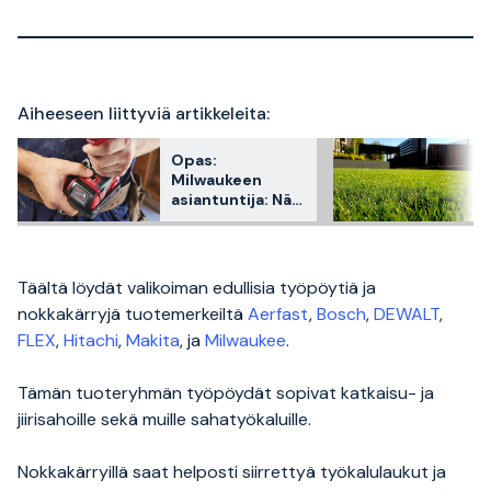
Aiheeseen liittyviä artikkeleita:
Opas:
Milwaukeen
asiantuntija: Näin
valitset akut
työkaluihisi
Täältä löydät valikoiman edullisia työpöytiä ja
nokkakärryjä tuotemerkeiltä
Aerfast
,
Bosch
,
DEWALT
,
FLEX
,
Hitachi
,
Makita
, ja
Milwaukee
.
Tämän tuoteryhmän työpöydät sopivat katkaisu- ja
jiirisahoille sekä muille sahatyökaluille.
Nokkakärryillä saat helposti siirrettyä työkalulaukut ja