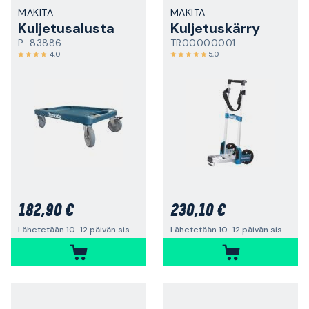
MAKITA
MAKITA
Kuljetusalusta
Kuljetuskärry
P-83886
TR00000001
4,0
5,0
182,90 €
230,10 €
Lähetetään 10-12 päivän sisällä
Lähetetään 10-12 päivän sisällä